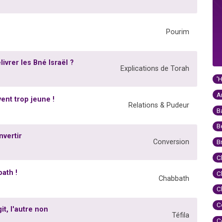
Pourim
vrer les Bné Israël ?
Explications de Torah
'
A
ent trop jeune !
Relations & Pudeur
B
B
nvertir
Conversion
B
C
ath !
C
Chabbath
C
C
it, l'autre non
Téfila
C