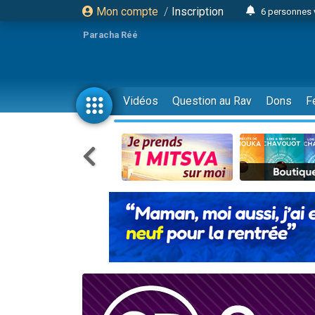
Mon compte
/
Inscription
6 personnes 
4 personn
Paracha Réé
2 personn
17 personnes
4 personnes 
Vidéos
Question au Rav
Dons
F
Il reste 
23 person
Eva vient de
4 personnes 
3 personnes 
3 personn
Odaya vient 
13 personnes
2 personnes 
30 perso