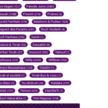
os Sages
Pensée Juive
(131)
(3087)
essah
Pourim
Prières
(1508)
(274)
(3)
ureté Familiale
Relations & Pudeur
(578)
(528)
espect des Parents
Roch 'Hodech
(247)
(4)
och Hachana
Santé
(296)
(1)
cience & Torah
Sexualité
(33)
(8)
im'hat Torah
Souccot
Talmud
(47)
(502)
(1)
echouva
Téfila
Téfilines
(122)
(2230)
(356)
emps Messianique
Toledot
(124)
(1)
orah et société
Torah-Box & vous
(1)
(1)
ou Béav
Tou Bichvat
Tsédaka
(3)
(24)
(397)
sitsit
Tsniout
Vayichla'h
(167)
(634)
(1)
ézot Haberakha
Yom Kippour
(1)
(318)