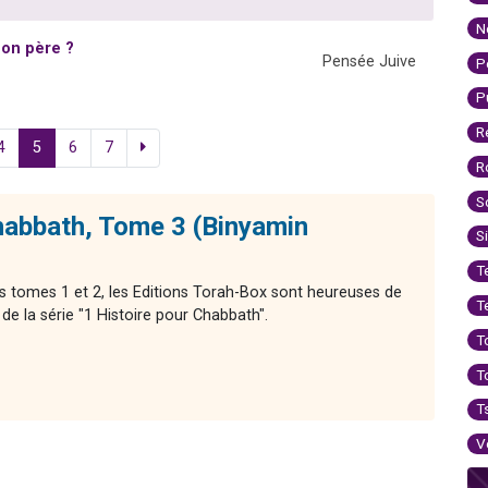
N
son père ?
Pensée Juive
P
P
R
4
5
6
7
R
S
habbath, Tome 3 (Binyamin
S
T
s tomes 1 et 2, les Editions Torah-Box sont heureuses de
T
e la série "1 Histoire pour Chabbath".
T
T
T
V