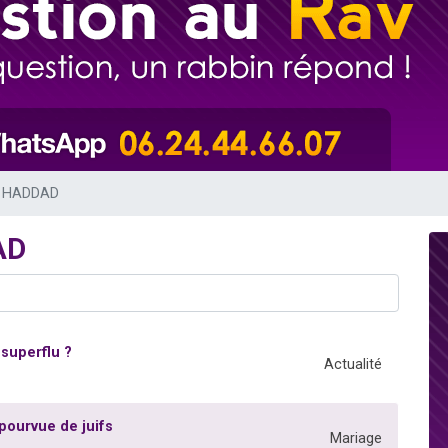
49 places pour étudier en groupe sur Zoom
lles musiques dans Torah-Box Music
viennent de nous rejoindre sur WhatsApp
viennent de nous rejoindre sur WhatsApp
viennent de nous rejoindre sur WhatsApp
ié HADDAD
AD
 superflu ?
Actualité
pourvue de juifs
Mariage