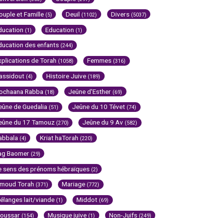
ouple et Famille
Deuil
Divers
(5)
(1102)
(5037)
ducation
Education
(1)
(1)
ducation des enfants
(244)
xplications de Torah
Femmes
(1058)
(316)
assidout
Histoire Juive
(4)
(189)
ochaana Rabba
Jeûne d'Esther
(18)
(69)
eûne de Guedalia
Jeûne du 10 Tévet
(51)
(74)
eûne du 17 Tamouz
Jeûne du 9 Av
(270)
(582)
abbala
Kriat haTorah
(4)
(220)
ag Baomer
(29)
e sens des prénoms hébraïques
(2)
imoud Torah
Mariage
(371)
(772)
élanges lait/viande
Middot
(1)
(69)
oussar
Musique juive
Non-Juifs
(154)
(1)
(249)