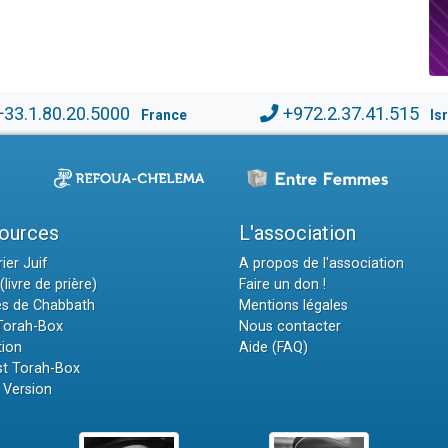
+33.1.80.20.5000
+972.2.37.41.515
France
Is
ources
L'association
ier Juif
A propos de l'association
(livre de prière)
Faire un don !
es de Chabbath
Mentions légales
 Torah-Box
Nous contacter
tion
Aide (FAQ)
t Torah-Box
 Version