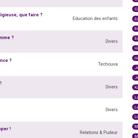
C
ligieuse, que faire ?
Education des enfants
E
E
homme ?
E
Divers
H
H
ance ?
Techouva
J
J
!
Divers
K
L
L
Divers
L
M
per !
Relations & Pudeur
M