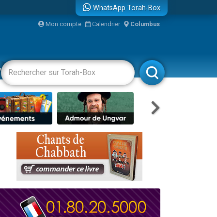
WhatsApp Torah-Box
...
Mon compte
Calendrier
Columbus
vertissements
Livres
Rabbanim
bre