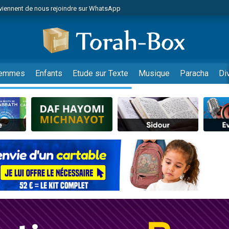
viennent de nous rejoindre sur WhatsApp
es viennent de faire un don pour Reloger Rivka, 6 enfants, victime de violences
es viennent de faire un don pour 1 Journée de Vacances Pour les Enfants
 viennent de demander une bénédiction
viennent de nous rejoindre sur WhatsApp
emmes
Enfants
Etude sur Texte
Musique
Paracha
Di
49 places pour étudier en groupe sur Zoom
nes viennent de faire un don pour Diane, 80 ans, dans un appartement insalu
 donner son Maasser
viennent de nous rejoindre sur WhatsApp
viennent de nous rejoindre sur WhatsApp
es viennent de faire un don pour 5 jours de vacances aux Orphelins
de donner son Maasser
 viennent de demander une bénédiction
viennent de nous rejoindre sur WhatsApp
nnes viennent de faire un don pour Sauvez la jambe de Yohan