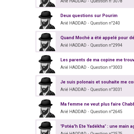
Arié HADDAD - Question n°3078
Deux questions sur Pourim
Arié HADDAD - Question n°240
Quand Moché a été appelé pour déli
Arié HADDAD - Question n°2994
Les parents de ma copine me trouv
Arié HADDAD - Question n°3003
Je suis polonais et souhaite me co
Arié HADDAD - Question n°3031
Ma femme ne veut plus faire Chabb
Arié HADDAD - Question n°2645
"Potéa'h Ete Yadékha" : une main ag
Arié HADDAD - Question n°2575