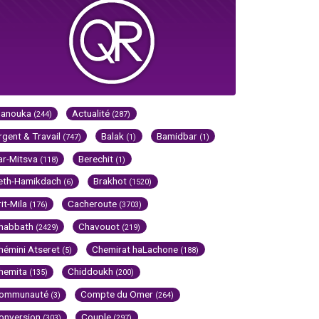
Hanouka
Actualité
(244)
(287)
rgent & Travail
Balak
Bamidbar
(747)
(1)
(1)
ar-Mitsva
Berechit
(118)
(1)
eth-Hamikdach
Brakhot
(6)
(1520)
rit-Mila
Cacheroute
(176)
(3703)
habbath
Chavouot
(2429)
(219)
hémini Atseret
Chemirat haLachone
(5)
(188)
hemita
Chiddoukh
(135)
(200)
ommunauté
Compte du Omer
(3)
(264)
onversion
Couple
(303)
(297)