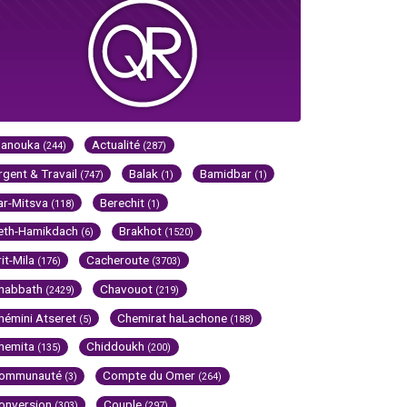
Hanouka
Actualité
(244)
(287)
rgent & Travail
Balak
Bamidbar
(747)
(1)
(1)
ar-Mitsva
Berechit
(118)
(1)
eth-Hamikdach
Brakhot
(6)
(1520)
rit-Mila
Cacheroute
(176)
(3703)
habbath
Chavouot
(2429)
(219)
hémini Atseret
Chemirat haLachone
(5)
(188)
hemita
Chiddoukh
(135)
(200)
ommunauté
Compte du Omer
(3)
(264)
onversion
Couple
(303)
(297)