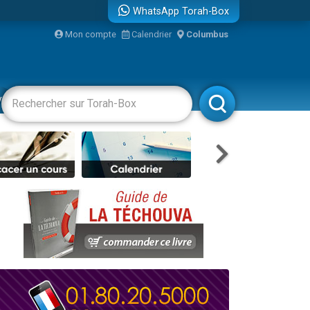
WhatsApp Torah-Box
Mon compte
Calendrier
Columbus
re
vertissements
Livres
Rabbanim