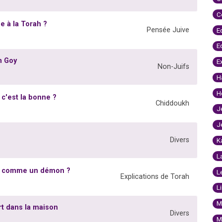
C
 à la Torah ?
Pensée Juive
E
E
n Goy
E
Non-Juifs
H
H
c'est la bonne ?
Chiddoukh
J
J
Divers
K
L
rée comme un démon ?
L
Explications de Torah
L
M
ert dans la maison
Divers
M