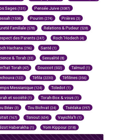
os Sages
Pensée Juive
(131)
(3087)
essah
Pourim
Prières
(1508)
(274)
(3)
ureté Familiale
Relations & Pudeur
(578)
(528)
espect des Parents
Roch 'Hodech
(247)
(4)
och Hachana
Santé
(296)
(1)
cience & Torah
Sexualité
(33)
(8)
im'hat Torah
Souccot
Talmud
(47)
(502)
(1)
echouva
Téfila
Téfilines
(122)
(2230)
(356)
emps Messianique
Toledot
(124)
(1)
orah et société
Torah-Box & vous
(1)
(1)
ou Béav
Tou Bichvat
Tsédaka
(3)
(24)
(397)
sitsit
Tsniout
Vayichla'h
(167)
(634)
(1)
ézot Haberakha
Yom Kippour
(1)
(318)