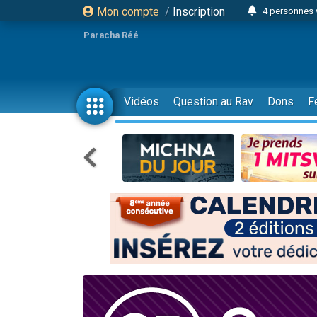
Mon compte
/
Inscription
4 personnes 
3 personnes 
Paracha Réé
Odaya vient 
3 personn
3 personn
Vidéos
Question au Rav
Dons
F
13 personnes
2 personnes 
30 perso
Il reste 
12 nouve
3 personnes 
2 personnes 
3 personnes 
2 nouvel
8 personn