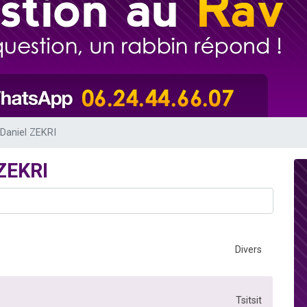
sion radio : Visions de grandeur n°104 : Le Chabbath et le Birkat Hamazone à 
 viennent de demander une bénédiction
de donner son Maasser
49 places pour étudier en groupe sur Zoom
 donner son Maasser
Daniel ZEKRI
 ZEKRI
Divers
Tsitsit