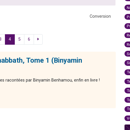
N
Conversion
P
P
R
3
4
5
6
R
S
habbath, Tome 1 (Binyamin
S
T
res racontées par Binyamin Benhamou, enfin en livre !
T
T
T
T
V