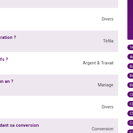
Divers
ration ?
Téfila
'
A
fs ?
Argent & Travail
B
B
un an ?
Mariage
B
C
C
Divers
C
C
ndant sa conversion
Conversion
C