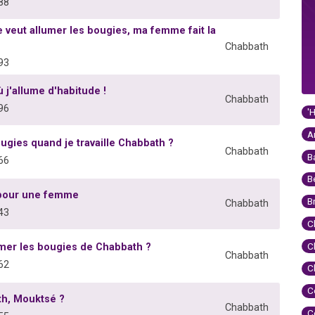
88
e veut allumer les bougies, ma femme fait la
Chabbath
93
ù j'allume d'habitude !
Chabbath
96
'
A
ugies quand je travaille Chabbath ?
Chabbath
B
66
B
 pour une femme
B
Chabbath
43
C
C
umer les bougies de Chabbath ?
Chabbath
62
C
C
th, Mouktsé ?
Chabbath
C