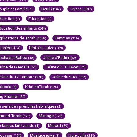
ouple et Famille
Deuil
Divers
(5)
(1102)
(5037)
ducation
Education
(1)
(1)
ducation des enfants
(244)
xplications de Torah
Femmes
(1058)
(316)
assidout
Histoire Juive
(4)
(189)
ochaana Rabba
Jeûne d'Esther
(18)
(69)
eûne de Guedalia
Jeûne du 10 Tévet
(51)
(74)
eûne du 17 Tamouz
Jeûne du 9 Av
(270)
(582)
abbala
Kriat haTorah
(4)
(220)
ag Baomer
(29)
e sens des prénoms hébraïques
(2)
imoud Torah
Mariage
(371)
(772)
élanges lait/viande
Middot
(1)
(69)
oussar
Musique juive
Non-Juifs
(154)
(1)
(249)