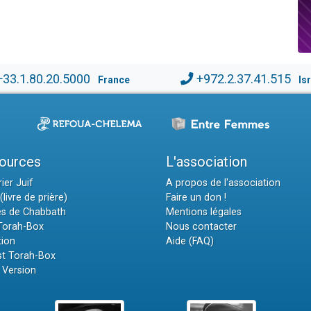
+33.1.80.20.5000
+972.2.37.41.515
France
Is
ources
L'association
ier Juif
A propos de l'association
(livre de prière)
Faire un don !
es de Chabbath
Mentions légales
 Torah-Box
Nous contacter
tion
Aide (FAQ)
t Torah-Box
 Version