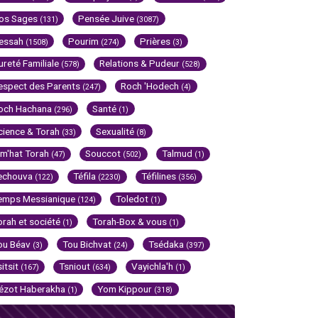
os Sages
Pensée Juive
(131)
(3087)
essah
Pourim
Prières
(1508)
(274)
(3)
ureté Familiale
Relations & Pudeur
(578)
(528)
espect des Parents
Roch 'Hodech
(247)
(4)
och Hachana
Santé
(296)
(1)
cience & Torah
Sexualité
(33)
(8)
im'hat Torah
Souccot
Talmud
(47)
(502)
(1)
echouva
Téfila
Téfilines
(122)
(2230)
(356)
emps Messianique
Toledot
(124)
(1)
orah et société
Torah-Box & vous
(1)
(1)
ou Béav
Tou Bichvat
Tsédaka
(3)
(24)
(397)
sitsit
Tsniout
Vayichla'h
(167)
(634)
(1)
ézot Haberakha
Yom Kippour
(1)
(318)