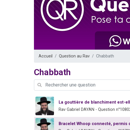
Nouvelle émis
61 personnes
Ariel vient 
Il reste 
Eva vient de
Accueil
Question au Rav
Chabbath
Chabbath
La gouttière de blanchiment est-e
Rav Gabriel DAYAN - Question n°1080
Bracelet Whoop connecté, permis 