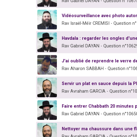
Rav Gabriel DAYAN - Question n°1067
Vidéosurveillance avec photo aut
Rav Israël-Méïr CREMISI - Question n
Havdala : regarder les ongles d'u
Rav Gabriel DAYAN - Question n°1062
J'ai oublié de reprendre le verre de 
Rav Aharon SABBAH - Question n°10
Servir un plat en sauce depuis la 
Rav Avraham GARCIA - Question n°1
Faire entrer Chabbath 20 minutes p
Rav Gabriel DAYAN - Question n°1065
Nettoyer ma chaussure dans une f
Rav Avraham GARCIA - Question n°1