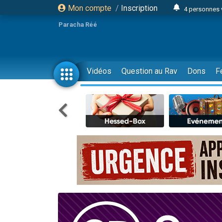
Mon compte
/
Inscription
4 personnes 
3 personnes 
Paracha Réé
Odaya vient 
3 personn
3 personn
Vidéos
Question au Rav
Dons
F
13 personnes
2 personnes 
30 perso
Il reste 
12 nouve
3 personnes 
2 personnes 
3 personnes 
2 nouvel
8 personn