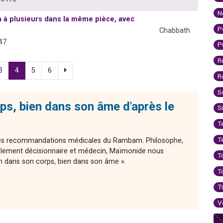
N
 à plusieurs dans la même pièce, avec
P
Chabbath
47
P
R
3
4
5
6
R
S
ps, bien dans son âme d'après le
S
T
T
 des recommandations médicales du Rambam. Philosophe,
ement décisionnaire et médecin, Maïmonide nous
T
n dans son corps, bien dans son âme ».
T
T
V