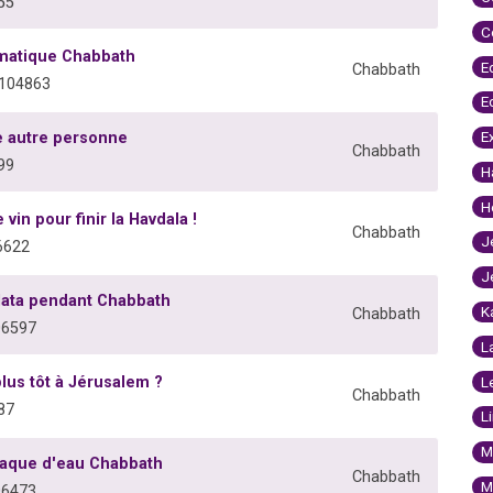
55
C
omatique Chabbath
E
Chabbath
°104863
E
E
ne autre personne
Chabbath
99
H
H
vin pour finir la Havdala !
Chabbath
J
6622
J
Plata pendant Chabbath
K
Chabbath
06597
L
lus tôt à Jérusalem ?
L
Chabbath
87
L
M
laque d'eau Chabbath
Chabbath
M
06473