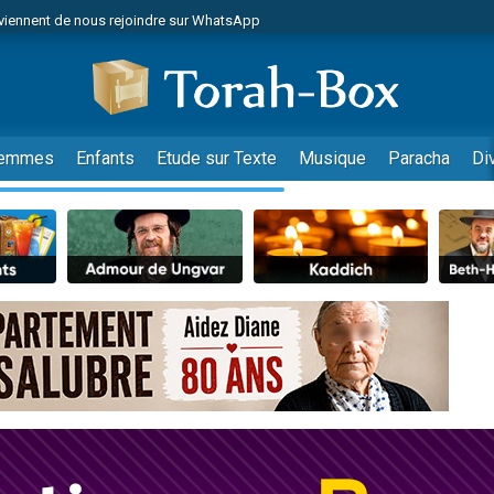
viennent de nous rejoindre sur WhatsApp
viennent de nous rejoindre sur WhatsApp
de donner son Maasser
es viennent de faire un don pour 5 jours de vacances aux Orphelins
es viennent de faire un don pour Diane, 80 ans, dans un appartement insalub
emmes
Enfants
Etude sur Texte
Musique
Paracha
Di
 viennent de demander une bénédiction
viennent de nous rejoindre sur WhatsApp
nnes viennent de faire un don pour Sauvez la jambe de Yohan
49 places pour étudier en groupe sur Zoom
lles musiques dans Torah-Box Music
viennent de nous rejoindre sur WhatsApp
viennent de nous rejoindre sur WhatsApp
viennent de nous rejoindre sur WhatsApp
les musiques dans Torah-Box Music
es viennent de faire un don pour Tsédaka : pauvres d'Israel