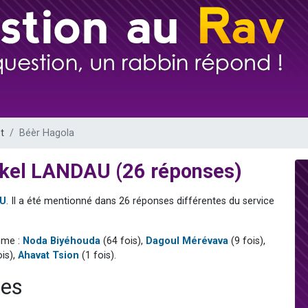
sion radio : Visions de grandeur n°104 : Le Chabbath et le Birkat Hamazone à 
 viennent de demander une bénédiction
de donner son Maasser
49 places pour étudier en groupe sur Zoom
 donner son Maasser
t
Béèr Hagola
zkel LANDAU (26 réponses)
AU
. Il a été mentionné dans 26 réponses différentes du service
mme :
Noda Biyéhouda
(64 fois),
Dagoul Mérévava
(9 fois),
ois),
Ahavat Tsion
(1 fois).
ses