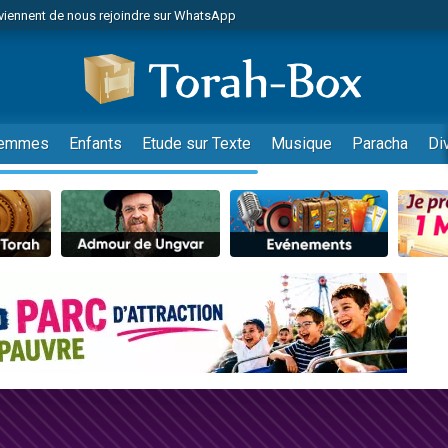
viennent de nous rejoindre sur WhatsApp
viennent de nous rejoindre sur WhatsApp
de donner son Maasser
es viennent de faire un don pour 5 jours de vacances aux Orphelins
es viennent de faire un don pour Diane, 80 ans, dans un appartement insalub
emmes
Enfants
Etude sur Texte
Musique
Paracha
Di
 viennent de demander une bénédiction
viennent de nous rejoindre sur WhatsApp
nnes viennent de faire un don pour Sauvez la jambe de Yohan
49 places pour étudier en groupe sur Zoom
lles musiques dans Torah-Box Music
viennent de nous rejoindre sur WhatsApp
viennent de nous rejoindre sur WhatsApp
viennent de nous rejoindre sur WhatsApp
les musiques dans Torah-Box Music
es viennent de faire un don pour Tsédaka : pauvres d'Israel