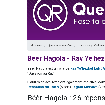
Nouvelle émis
61 personnes
Ariel vient 
Il reste 
Eva vient de
Accueil
Question au Rav
Sources / Mekoro
Béèr Hagola - Rav Yé'he
Béèr Hagola
est un livre de
Rav Yé'hezkel LAND
"Question au Rav".
D'autres de ses livres ont également été cités, co
Responsa du Tslah
(5 fois),
Digoul Mervava
(2 f
Béèr Hagola : 26 répon