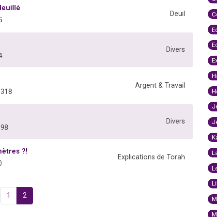
euillé
Deuil
C
5
E
E
Divers
4
E
H
Argent & Travail
H
0318
J
Divers
J
998
K
ètres ?!
L
Explications de Torah
0
L
L
1
2
M
M