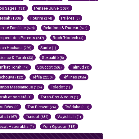
os Sages
Pensée Juive
(131)
(3087)
essah
Pourim
Prières
(1508)
(274)
(3)
ureté Familiale
Relations & Pudeur
(578)
(528)
espect des Parents
Roch 'Hodech
(247)
(4)
och Hachana
Santé
(296)
(1)
cience & Torah
Sexualité
(33)
(8)
im'hat Torah
Souccot
Talmud
(47)
(502)
(1)
echouva
Téfila
Téfilines
(122)
(2230)
(356)
emps Messianique
Toledot
(124)
(1)
orah et société
Torah-Box & vous
(1)
(1)
ou Béav
Tou Bichvat
Tsédaka
(3)
(24)
(397)
sitsit
Tsniout
Vayichla'h
(167)
(634)
(1)
ézot Haberakha
Yom Kippour
(1)
(318)