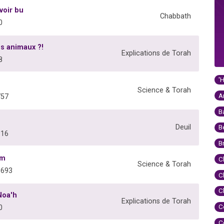
voir bu
Chabbath
0
es animaux ?!
Explications de Torah
8
'
Science & Torah
A
757
B
Deuil
B
916
B
am
C
Science & Torah
6693
C
C
Noa'h
Explications de Torah
C
0
C