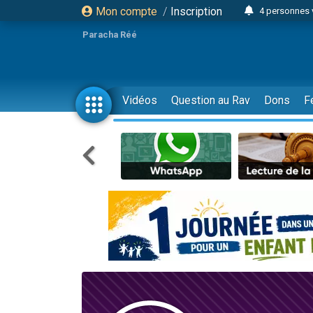
Mon compte
/
Inscription
4 personnes 
3 personnes 
Paracha Réé
Odaya vient 
3 personn
3 personn
Vidéos
Question au Rav
Dons
F
13 personnes
2 personnes 
30 perso
Il reste 
12 nouve
3 personnes 
2 personnes 
3 personnes 
2 nouvel
8 personn