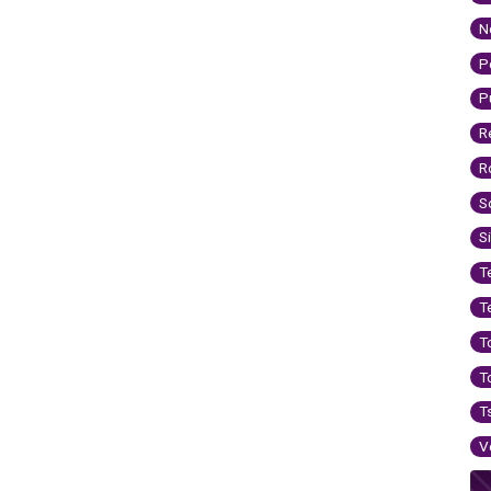
N
P
P
R
R
S
S
T
T
T
T
T
V