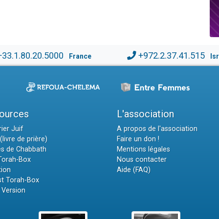
+33.1.80.20.5000
+972.2.37.41.515
France
Is
ources
L'association
ier Juif
A propos de l'association
(livre de prière)
Faire un don !
es de Chabbath
Mentions légales
 Torah-Box
Nous contacter
tion
Aide (FAQ)
t Torah-Box
 Version