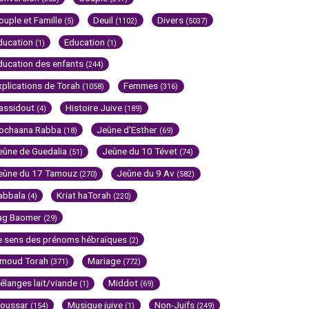
ouple et Famille
Deuil
Divers
(5)
(1102)
(5037)
ducation
Education
(1)
(1)
ducation des enfants
(244)
xplications de Torah
Femmes
(1058)
(316)
assidout
Histoire Juive
(4)
(189)
ochaana Rabba
Jeûne d'Esther
(18)
(69)
eûne de Guedalia
Jeûne du 10 Tévet
(51)
(74)
eûne du 17 Tamouz
Jeûne du 9 Av
(270)
(582)
abbala
Kriat haTorah
(4)
(220)
ag Baomer
(29)
e sens des prénoms hébraïques
(2)
imoud Torah
Mariage
(371)
(772)
élanges lait/viande
Middot
(1)
(69)
oussar
Musique juive
Non-Juifs
(154)
(1)
(249)