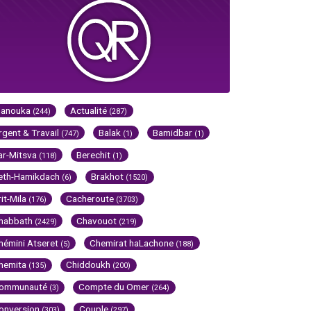
Hanouka
Actualité
(244)
(287)
rgent & Travail
Balak
Bamidbar
(747)
(1)
(1)
ar-Mitsva
Berechit
(118)
(1)
eth-Hamikdach
Brakhot
(6)
(1520)
rit-Mila
Cacheroute
(176)
(3703)
habbath
Chavouot
(2429)
(219)
hémini Atseret
Chemirat haLachone
(5)
(188)
hemita
Chiddoukh
(135)
(200)
ommunauté
Compte du Omer
(3)
(264)
onversion
Couple
(303)
(297)