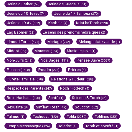
Jeûne d'Esther
Jeûne de Guedalia
(69)
(51)
Jeûne du 10 Tévet
Jeûne du 17 Tamouz
(74)
(270)
Jeûne du 9 Av
Kabbala
Kriat haTorah
(582)
(4)
(220)
Lag Baomer
Le sens des prénoms hébraïques
(29)
(2)
Limoud Torah
Mariage
Mélanges lait/viande
(371)
(772)
(1)
Middot
Moussar
Musique juive
(69)
(154)
(1)
Non-Juifs
Nos Sages
Pensée Juive
(249)
(131)
(3087)
Pessah
Pourim
Prières
(1508)
(274)
(3)
Pureté Familiale
Relations & Pudeur
(578)
(528)
Respect des Parents
Roch 'Hodech
(247)
(4)
Roch Hachana
Santé
Science & Torah
(296)
(1)
(33)
Sexualité
Sim'hat Torah
Souccot
(8)
(47)
(502)
Talmud
Techouva
Téfila
Téfilines
(1)
(122)
(2230)
(356)
Temps Messianique
Toledot
Torah et société
(124)
(1)
(1)