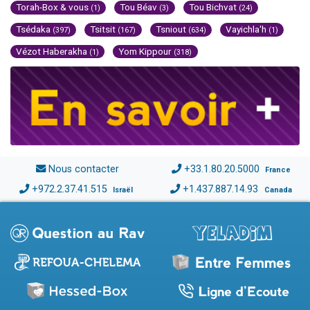
Torah-Box & vous
Tou Béav
Tou Bichvat
(1)
(3)
(24)
Tsédaka
Tsitsit
Tsniout
Vayichla'h
(397)
(167)
(634)
(1)
Vézot Haberakha
Yom Kippour
(1)
(318)
Nous contacter
+33.1.80.20.5000
France
+972.2.37.41.515
+1.437.887.14.93
Israël
Canada