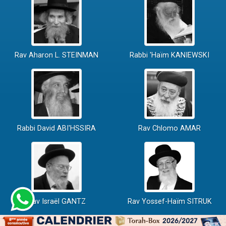
Rav Aharon L. STEINMAN
Rabbi 'Haïm KANIEWSKI
Rabbi David ABI'HSSIRA
Rav Chlomo AMAR
Rav Israël GANTZ
Rav Yossef-Haïm SITRUK