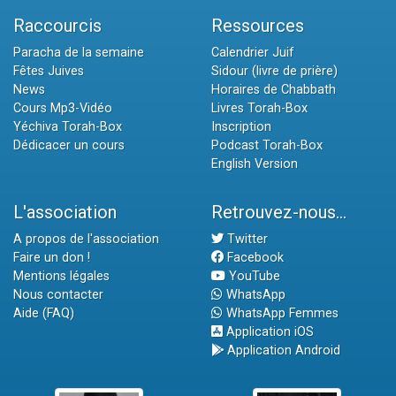
Raccourcis
Ressources
Paracha de la semaine
Calendrier Juif
Fêtes Juives
Sidour (livre de prière)
News
Horaires de Chabbath
Cours Mp3-Vidéo
Livres Torah-Box
Yéchiva Torah-Box
Inscription
Dédicacer un cours
Podcast Torah-Box
English Version
L'association
Retrouvez-nous...
A propos de l'association
Twitter
Faire un don !
Facebook
Mentions légales
YouTube
Nous contacter
WhatsApp
Aide (FAQ)
WhatsApp Femmes
Application iOS
Application Android