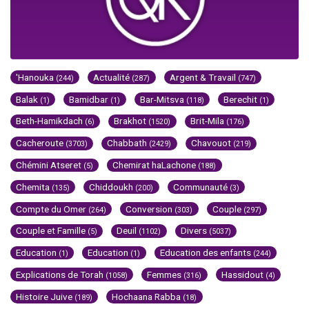
'Hanouka
Actualité
Argent & Travail
(244)
(287)
(747)
Balak
Bamidbar
Bar-Mitsva
Berechit
(1)
(1)
(118)
(1)
Beth-Hamikdach
Brakhot
Brit-Mila
(6)
(1520)
(176)
Cacheroute
Chabbath
Chavouot
(3703)
(2429)
(219)
Chémini Atseret
Chemirat haLachone
(5)
(188)
Chemita
Chiddoukh
Communauté
(135)
(200)
(3)
Compte du Omer
Conversion
Couple
(264)
(303)
(297)
Couple et Famille
Deuil
Divers
(5)
(1102)
(5037)
Education
Education
Education des enfants
(1)
(1)
(244)
Explications de Torah
Femmes
Hassidout
(1058)
(316)
(4)
Histoire Juive
Hochaana Rabba
(189)
(18)