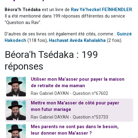
Nouvelle émission radio : Visions de grandeur n°104 : Le Chabbath et le Birkat Hamazone à travers le temps
Béora'h Tsédaka
est un livre de
Rav Yé'hezkel FEÏNHENDLER
.
61 personnes viennent de demander une bénédiction
Il a été mentionné dans 199 réponses différentes du service
"Question au Rav".
Ariel vient de donner son Maasser
Il reste 49 places pour étudier en groupe sur Zoom
D'autres de ses livres ont également été cités, comme :
Guinzé
Hakodech
(118 fois),
Hachavat Avéda Kahalakha
(2 fois).
Eva vient de donner son Maasser
Béora'h Tsédaka : 199
réponses
Utiliser mon Ma’asser pour payer la maison
de retraite de ma maman
Rav Gabriel DAYAN - Question n°67602
Mettre mon Ma'asser de côté pour payer
mon futur mariage
Rav Gabriel DAYAN - Question n°53733
Mes parents ne sont pas dans le besoin,
leur donner mon Ma'asser ?