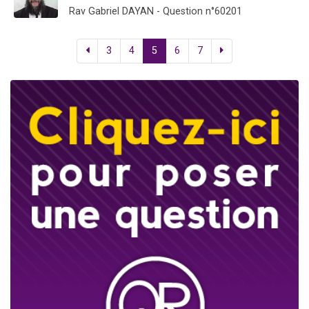
Rav Gabriel DAYAN - Question n°60201
3
4
5
6
7