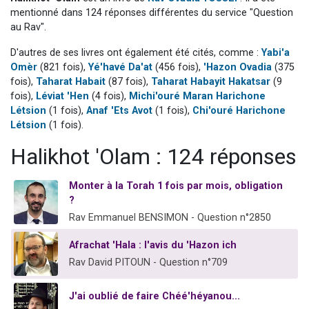
Ariel vient de donner son Maasser
mentionné dans 124 réponses différentes du service "Question
au Rav".
Il reste 49 places pour étudier en groupe sur Zoom
D'autres de ses livres ont également été cités, comme :
Yabi'a
Nathaniel vient de donner son Maasser
Omèr
(821 fois),
Yé'havé Da'at
(456 fois),
'Hazon Ovadia
(375
6 personnes viennent de faire un don pour 5 enfants déjà orphelins risquent de perdre leur maman
fois),
Taharat Habait
(87 fois),
Taharat Habayit Hakatsar
(9
3 personnes viennent de nous rejoindre sur WhatsApp
fois),
Léviat 'Hen
(4 fois),
Michi'ouré Maran Harichone
Létsion
(1 fois),
Anaf 'Ets Avot
(1 fois),
Chi'ouré Harichone
Létsion
(1 fois).
Halikhot 'Olam : 124 réponses
Monter à la Torah 1 fois par mois, obligation
?
Rav Emmanuel BENSIMON - Question n°2850
Afrachat 'Hala : l'avis du 'Hazon ich
Rav David PITOUN - Question n°709
J'ai oublié de faire Chéé'héyanou...