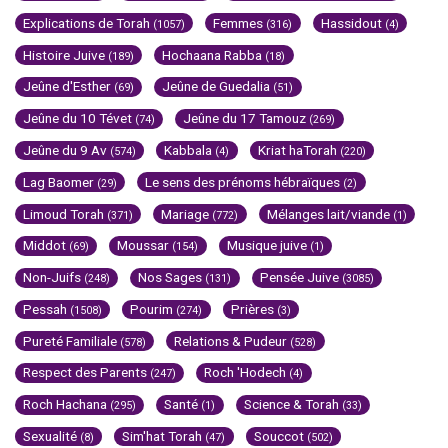
Explications de Torah
Femmes
Hassidout
(1057)
(316)
(4)
Histoire Juive
Hochaana Rabba
(189)
(18)
Jeûne d'Esther
Jeûne de Guedalia
(69)
(51)
Jeûne du 10 Tévet
Jeûne du 17 Tamouz
(74)
(269)
Jeûne du 9 Av
Kabbala
Kriat haTorah
(574)
(4)
(220)
Lag Baomer
Le sens des prénoms hébraïques
(29)
(2)
Limoud Torah
Mariage
Mélanges lait/viande
(371)
(772)
(1)
Middot
Moussar
Musique juive
(69)
(154)
(1)
Non-Juifs
Nos Sages
Pensée Juive
(248)
(131)
(3085)
Pessah
Pourim
Prières
(1508)
(274)
(3)
Pureté Familiale
Relations & Pudeur
(578)
(528)
Respect des Parents
Roch 'Hodech
(247)
(4)
Roch Hachana
Santé
Science & Torah
(295)
(1)
(33)
Sexualité
Sim'hat Torah
Souccot
(8)
(47)
(502)