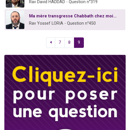
Rav David HADDAD - Question n°319
Ma mère transgresse Chabbath chez moi...
Rav Yossef LORIA - Question n°450
7
8
9