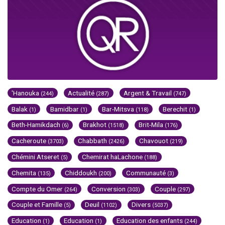
'Hanouka
Actualité
Argent & Travail
(244)
(287)
(747)
Balak
Bamidbar
Bar-Mitsva
Berechit
(1)
(1)
(118)
(1)
Beth-Hamikdach
Brakhot
Brit-Mila
(6)
(1518)
(176)
Cacheroute
Chabbath
Chavouot
(3703)
(2426)
(219)
Chémini Atseret
Chemirat haLachone
(5)
(188)
Chemita
Chiddoukh
Communauté
(135)
(200)
(3)
Compte du Omer
Conversion
Couple
(264)
(303)
(297)
Couple et Famille
Deuil
Divers
(5)
(1102)
(5037)
Education
Education
Education des enfants
(1)
(1)
(244)