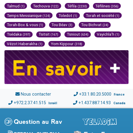
Talmud
Techouva
Téfila
Téfilines
(1)
(122)
(2230)
(356)
Temps Messianique
Toledot
Torah et société
(124)
(1)
(1)
Torah-Box & vous
Tou Béav
Tou Bichvat
(1)
(3)
(24)
Tsédaka
Tsitsit
Tsniout
Vayichla'h
(397)
(167)
(634)
(1)
Vézot Haberakha
Yom Kippour
(1)
(318)
Nous contacter
+33.1.80.20.5000
France
+972.2.37.41.515
+1.437.887.14.93
Israël
Canada