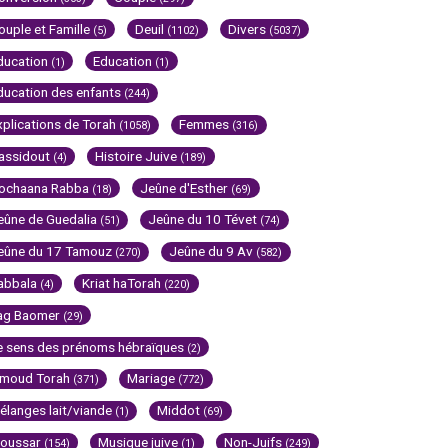
ouple et Famille
Deuil
Divers
(5)
(1102)
(5037)
ducation
Education
(1)
(1)
ducation des enfants
(244)
xplications de Torah
Femmes
(1058)
(316)
assidout
Histoire Juive
(4)
(189)
ochaana Rabba
Jeûne d'Esther
(18)
(69)
eûne de Guedalia
Jeûne du 10 Tévet
(51)
(74)
eûne du 17 Tamouz
Jeûne du 9 Av
(270)
(582)
abbala
Kriat haTorah
(4)
(220)
ag Baomer
(29)
e sens des prénoms hébraïques
(2)
imoud Torah
Mariage
(371)
(772)
élanges lait/viande
Middot
(1)
(69)
oussar
Musique juive
Non-Juifs
(154)
(1)
(249)