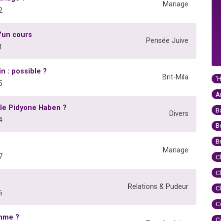
Mariage
2
d'un cours
Pensée Juive
1
n : possible ?
Brit-Mila
'
5
A
 le Pidyone Haben ?
B
Divers
4
B
B
Mariage
7
C
C
Relations & Pudeur
C
6
C
emme ?
C