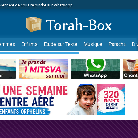
viennent de nous rejoindre sur WhatsApp
viennent de nous rejoindre sur WhatsApp
de donner son Maasser
es viennent de faire un don pour 5 jours de vacances aux Orphelins
es viennent de faire un don pour Diane, 80 ans, dans un appartement insalub
emmes
Enfants
Etude sur Texte
Musique
Paracha
Di
 viennent de demander une bénédiction
viennent de nous rejoindre sur WhatsApp
nnes viennent de faire un don pour Sauvez la jambe de Yohan
49 places pour étudier en groupe sur Zoom
lles musiques dans Torah-Box Music
viennent de nous rejoindre sur WhatsApp
viennent de nous rejoindre sur WhatsApp
viennent de nous rejoindre sur WhatsApp
les musiques dans Torah-Box Music
es viennent de faire un don pour Tsédaka : pauvres d'Israel