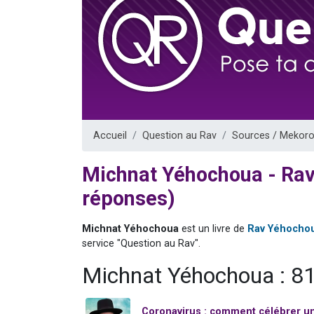
Ariel vient 
Il reste 
Nathaniel vi
6 personn
3 personnes 
Accueil
Question au Rav
Sources / Mekoro
Michnat Yéhochoua - Rav
réponses)
Michnat Yéhochoua
est un livre de
Rav Yéhochou
service "Question au Rav".
Michnat Yéhochoua : 8
Coronavirus : comment célébrer u