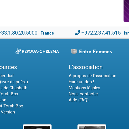
+33.1.80.20.5000
+972.2.37.41.515
France
Is
ources
L'association
ier Juif
A propos de l'association
(livre de prière)
Faire un don !
es de Chabbath
Mentions légales
 Torah-Box
Nous contacter
tion
Aide (FAQ)
t Torah-Box
 Version