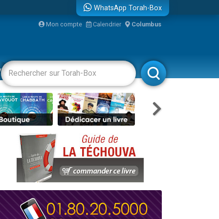
WhatsApp Torah-Box
Mon compte
Calendrier
Columbus
re
vertissements
Livres
Rabbanim
travers le temps