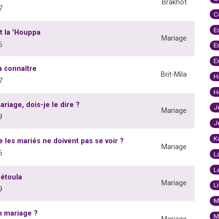
Brakhot
7
C
E
t la 'Houppa
Mariage
6
E
E
 à connaître
Brit-Mila
H
7
H
riage, dois-je le dire ?
J
Mariage
9
J
K
les mariés ne doivent pas se voir ?
Mariage
6
L
L
Bétoula
Mariage
L
9
M
un mariage ?
M