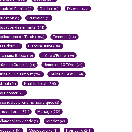
ouple et Famille
Deuil
Divers
(5)
(1102)
(5037)
ducation
Education
(1)
(1)
ducation des enfants
(244)
xplications de Torah
Femmes
(1057)
(316)
assidout
Histoire Juive
(4)
(189)
ochaana Rabba
Jeûne d'Esther
(18)
(69)
eûne de Guedalia
Jeûne du 10 Tévet
(51)
(74)
eûne du 17 Tamouz
Jeûne du 9 Av
(269)
(574)
abbala
Kriat haTorah
(4)
(220)
ag Baomer
(29)
e sens des prénoms hébraïques
(2)
imoud Torah
Mariage
(371)
(772)
élanges lait/viande
Middot
(1)
(69)
oussar
Musique juive
Non-Juifs
(154)
(1)
(248)