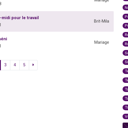
Mariage
8
N
P
-midi pour le travail
Brit-Mila
1
P
R
héni
Mariage
R
1
S
S
3
4
5
T
T
T
T
T
V