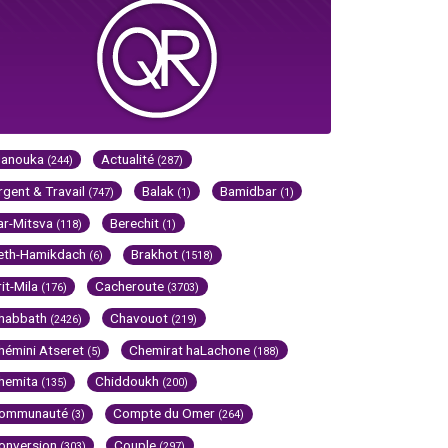
Hanouka
Actualité
(244)
(287)
rgent & Travail
Balak
Bamidbar
(747)
(1)
(1)
ar-Mitsva
Berechit
(118)
(1)
eth-Hamikdach
Brakhot
(6)
(1518)
rit-Mila
Cacheroute
(176)
(3703)
habbath
Chavouot
(2426)
(219)
hémini Atseret
Chemirat haLachone
(5)
(188)
hemita
Chiddoukh
(135)
(200)
ommunauté
Compte du Omer
(3)
(264)
onversion
Couple
(303)
(297)