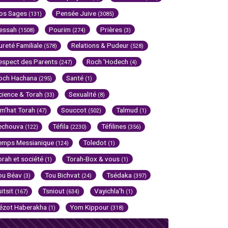
os Sages
Pensée Juive
(131)
(3085)
essah
Pourim
Prières
(1508)
(274)
(3)
ureté Familiale
Relations & Pudeur
(578)
(528)
espect des Parents
Roch 'Hodech
(247)
(4)
och Hachana
Santé
(295)
(1)
cience & Torah
Sexualité
(33)
(8)
im'hat Torah
Souccot
Talmud
(47)
(502)
(1)
echouva
Téfila
Téfilines
(122)
(2230)
(356)
emps Messianique
Toledot
(124)
(1)
orah et société
Torah-Box & vous
(1)
(1)
ou Béav
Tou Bichvat
Tsédaka
(3)
(24)
(397)
sitsit
Tsniout
Vayichla'h
(167)
(634)
(1)
ézot Haberakha
Yom Kippour
(1)
(318)