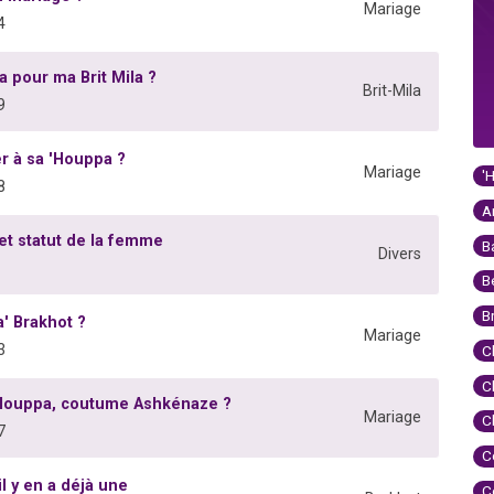
Mariage
4
ha pour ma Brit Mila ?
Brit-Mila
9
er à sa 'Houppa ?
Mariage
'
8
A
 et statut de la femme
B
Divers
B
B
' Brakhot ?
Mariage
3
C
C
 'Houppa, coutume Ashkénaze ?
Mariage
C
7
C
l y en a déjà une
C