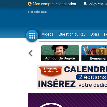
Mon compte
/
Inscription
Odaya vient 
3 personn
Paracha Réé
3 personn
2 personnes 
13 personnes
Vidéos
Question au Rav
Dons
F
12 nouve
30 perso
Il reste 
3 personnes 
2 personnes 
3 personnes 
2 nouvel
8 personn
Nouvelle émis
61 personnes