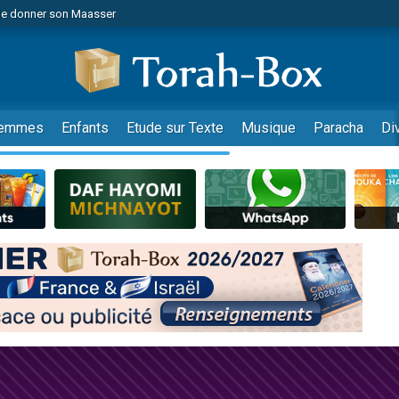
de donner son Maasser
es viennent de faire un don pour 5 jours de vacances aux Orphelins
es viennent de faire un don pour Diane, 80 ans, dans un appartement insalub
viennent de nous rejoindre sur WhatsApp
 viennent de demander une bénédiction
emmes
Enfants
Etude sur Texte
Musique
Paracha
Di
lles musiques dans Torah-Box Music
nnes viennent de faire un don pour Sauvez la jambe de Yohan
49 places pour étudier en groupe sur Zoom
viennent de nous rejoindre sur WhatsApp
viennent de nous rejoindre sur WhatsApp
viennent de nous rejoindre sur WhatsApp
les musiques dans Torah-Box Music
es viennent de faire un don pour Tsédaka : pauvres d'Israel
sion radio : Visions de grandeur n°104 : Le Chabbath et le Birkat Hamazone à 
 viennent de demander une bénédiction