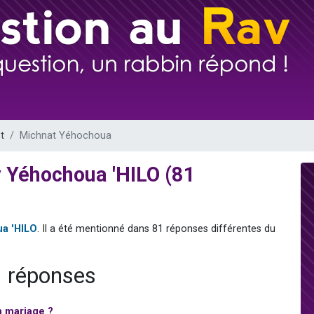
de donner son Maasser
49 places pour étudier en groupe sur Zoom
ent de donner son Maasser
es viennent de faire un don pour 5 enfants déjà orphelins risquent de perdre
viennent de nous rejoindre sur WhatsApp
t
Michnat Yéhochoua
 Yéhochoua 'HILO (81
a 'HILO
. Il a été mentionné dans 81 réponses différentes du
1 réponses
n mariage ?