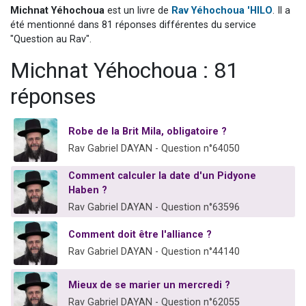
Michnat Yéhochoua
est un livre de
Rav Yéhochoua 'HILO
. Il a
13 personnes viennent de demander une bénédiction
été mentionné dans 81 réponses différentes du service
30 personnes viennent de faire un don pour Sauvez la jambe de Yohan
"Question au Rav".
Il reste 49 places pour étudier en groupe sur Zoom
Michnat Yéhochoua : 81
12 nouvelles musiques dans Torah-Box Music
réponses
29 personnes viennent de demander une bénédiction
Robe de la Brit Mila, obligatoire ?
Rav Gabriel DAYAN - Question n°64050
Comment calculer la date d'un Pidyone
Haben ?
Rav Gabriel DAYAN - Question n°63596
Comment doit être l'alliance ?
Rav Gabriel DAYAN - Question n°44140
Mieux de se marier un mercredi ?
Rav Gabriel DAYAN - Question n°62055