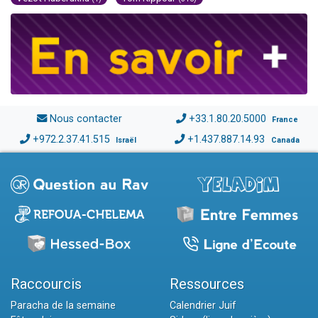
Nous contacter
+33.1.80.20.5000
France
+972.2.37.41.515
+1.437.887.14.93
Israël
Canada
Raccourcis
Ressources
Paracha de la semaine
Calendrier Juif