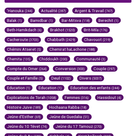
'Hanouka
Actualité
Argent & Travail
(244)
(287)
(747)
Balak
Bamidbar
Bar-Mitsva
Berechit
(1)
(1)
(118)
(1)
Beth-Hamikdach
Brakhot
Brit-Mila
(6)
(1520)
(176)
Cacheroute
Chabbath
Chavouot
(3703)
(2429)
(219)
Chémini Atseret
Chemirat haLachone
(5)
(188)
Chemita
Chiddoukh
Communauté
(135)
(200)
(3)
Compte du Omer
Conversion
Couple
(264)
(303)
(297)
Couple et Famille
Deuil
Divers
(5)
(1102)
(5037)
Education
Education
Education des enfants
(1)
(1)
(244)
Explications de Torah
Femmes
Hassidout
(1058)
(316)
(4)
Histoire Juive
Hochaana Rabba
(189)
(18)
Jeûne d'Esther
Jeûne de Guedalia
(69)
(51)
Jeûne du 10 Tévet
Jeûne du 17 Tamouz
(74)
(270)