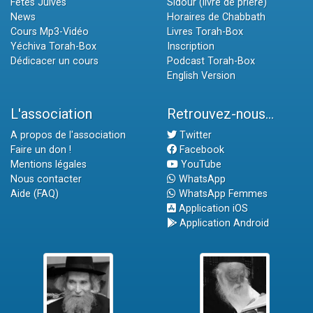
Fêtes Juives
Sidour (livre de prière)
News
Horaires de Chabbath
Cours Mp3-Vidéo
Livres Torah-Box
Yéchiva Torah-Box
Inscription
Dédicacer un cours
Podcast Torah-Box
English Version
L'association
Retrouvez-nous...
A propos de l'association
Twitter
Faire un don !
Facebook
Mentions légales
YouTube
Nous contacter
WhatsApp
Aide (FAQ)
WhatsApp Femmes
Application iOS
Application Android