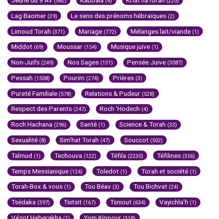
Jeûne du 9 Av
Kabbala
Kriat haTorah
(582)
(4)
(220)
Lag Baomer
Le sens des prénoms hébraïques
(29)
(2)
Limoud Torah
Mariage
Mélanges lait/viande
(371)
(772)
(1)
Middot
Moussar
Musique juive
(69)
(154)
(1)
Non-Juifs
Nos Sages
Pensée Juive
(249)
(131)
(3087)
Pessah
Pourim
Prières
(1508)
(274)
(3)
Pureté Familiale
Relations & Pudeur
(578)
(528)
Respect des Parents
Roch 'Hodech
(247)
(4)
Roch Hachana
Santé
Science & Torah
(296)
(1)
(33)
Sexualité
Sim'hat Torah
Souccot
(8)
(47)
(502)
Talmud
Techouva
Téfila
Téfilines
(1)
(122)
(2230)
(356)
Temps Messianique
Toledot
Torah et société
(124)
(1)
(1)
Torah-Box & vous
Tou Béav
Tou Bichvat
(1)
(3)
(24)
Tsédaka
Tsitsit
Tsniout
Vayichla'h
(397)
(167)
(634)
(1)
Vézot Haberakha
Yom Kippour
(1)
(318)