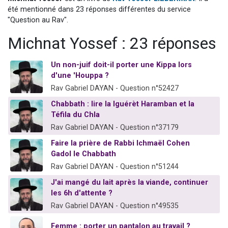
2 personnes viennent de nous rejoindre sur WhatsApp
été mentionné dans 23 réponses différentes du service
"Question au Rav".
13 personnes viennent de demander une bénédiction
Michnat Yossef : 23 réponses
Il reste 49 places pour étudier en groupe sur Zoom
12 nouvelles musiques dans Torah-Box Music
Un non-juif doit-il porter une Kippa lors
2 personnes viennent de nous rejoindre sur WhatsApp
d'une 'Houppa ?
Rav Gabriel DAYAN - Question n°52427
Chabbath : lire la Iguérèt Haramban et la
Téfila du Chla
Rav Gabriel DAYAN - Question n°37179
Faire la prière de Rabbi Ichmaël Cohen
Gadol le Chabbath
Rav Gabriel DAYAN - Question n°51244
J'ai mangé du lait après la viande, continuer
les 6h d'attente ?
Rav Gabriel DAYAN - Question n°49535
Femme : porter un pantalon au travail ?