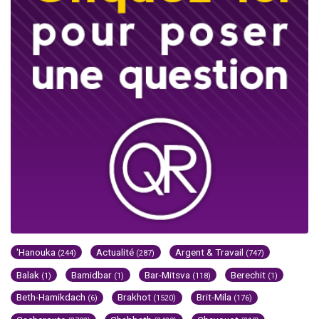
'Hanouka
Actualité
Argent & Travail
(244)
(287)
(747)
Balak
Bamidbar
Bar-Mitsva
Berechit
(1)
(1)
(118)
(1)
Beth-Hamikdach
Brakhot
Brit-Mila
(6)
(1520)
(176)