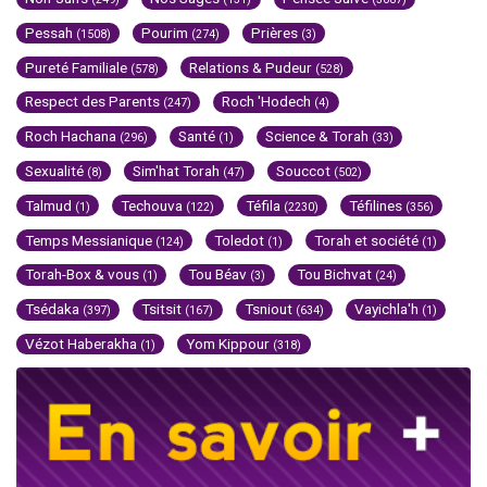
Pessah
Pourim
Prières
(1508)
(274)
(3)
Pureté Familiale
Relations & Pudeur
(578)
(528)
Respect des Parents
Roch 'Hodech
(247)
(4)
Roch Hachana
Santé
Science & Torah
(296)
(1)
(33)
Sexualité
Sim'hat Torah
Souccot
(8)
(47)
(502)
Talmud
Techouva
Téfila
Téfilines
(1)
(122)
(2230)
(356)
Temps Messianique
Toledot
Torah et société
(124)
(1)
(1)
Torah-Box & vous
Tou Béav
Tou Bichvat
(1)
(3)
(24)
Tsédaka
Tsitsit
Tsniout
Vayichla'h
(397)
(167)
(634)
(1)
Vézot Haberakha
Yom Kippour
(1)
(318)