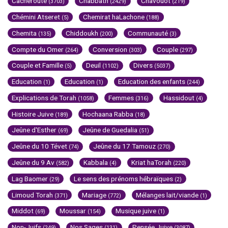
Cacheroute
Chabbath
Chavouot
(3703)
(2429)
(219)
Chémini Atseret
Chemirat haLachone
(5)
(188)
Chemita
Chiddoukh
Communauté
(135)
(200)
(3)
Compte du Omer
Conversion
Couple
(264)
(303)
(297)
Couple et Famille
Deuil
Divers
(5)
(1102)
(5037)
Education
Education
Education des enfants
(1)
(1)
(244)
Explications de Torah
Femmes
Hassidout
(1058)
(316)
(4)
Histoire Juive
Hochaana Rabba
(189)
(18)
Jeûne d'Esther
Jeûne de Guedalia
(69)
(51)
Jeûne du 10 Tévet
Jeûne du 17 Tamouz
(74)
(270)
Jeûne du 9 Av
Kabbala
Kriat haTorah
(582)
(4)
(220)
Lag Baomer
Le sens des prénoms hébraïques
(29)
(2)
Limoud Torah
Mariage
Mélanges lait/viande
(371)
(772)
(1)
Middot
Moussar
Musique juive
(69)
(154)
(1)
Non-Juifs
Nos Sages
Pensée Juive
(249)
(131)
(3087)