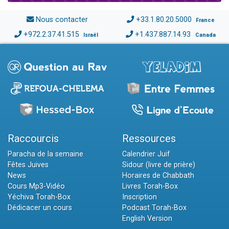
Nous contacter
+33.1.80.20.5000
France
+972.2.37.41.515
+1.437.887.14.93
Israël
Canada
Raccourcis
Ressources
Paracha de la semaine
Calendrier Juif
Fêtes Juives
Sidour (livre de prière)
News
Horaires de Chabbath
Cours Mp3-Vidéo
Livres Torah-Box
Yéchiva Torah-Box
Inscription
Dédicacer un cours
Podcast Torah-Box
English Version