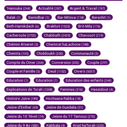
'Hanouka
Actualité
Argent & Travail
(244)
(287)
(747)
Balak
Bamidbar
Bar-Mitsva
Berechit
(1)
(1)
(118)
(1)
Beth-Hamikdach
Brakhot
Brit-Mila
(6)
(1520)
(176)
Cacheroute
Chabbath
Chavouot
(3703)
(2429)
(219)
Chémini Atseret
Chemirat haLachone
(5)
(188)
Chemita
Chiddoukh
Communauté
(135)
(200)
(3)
Compte du Omer
Conversion
Couple
(264)
(303)
(297)
Couple et Famille
Deuil
Divers
(5)
(1102)
(5037)
Education
Education
Education des enfants
(1)
(1)
(244)
Explications de Torah
Femmes
Hassidout
(1058)
(316)
(4)
Histoire Juive
Hochaana Rabba
(189)
(18)
Jeûne d'Esther
Jeûne de Guedalia
(69)
(51)
Jeûne du 10 Tévet
Jeûne du 17 Tamouz
(74)
(270)
Jeûne du 9 Av
Kabbala
Kriat haTorah
(582)
(4)
(220)