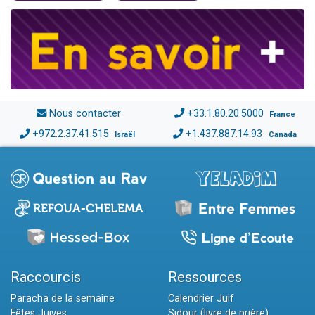
Nous contacter
+33.1.80.20.5000
France
+972.2.37.41.515
+1.437.887.14.93
Israël
Canada
Raccourcis
Ressources
Paracha de la semaine
Calendrier Juif
Fêtes Juives
Sidour (livre de prière)