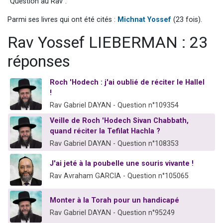
"Question au Rav".
13 personnes viennent de demander une bénédiction
Parmi ses livres qui ont été cités :
Michnat Yossef
(23 fois).
30 personnes viennent de faire un don pour Sauvez la jambe de Yohan
Rav Yossef LIEBERMAN : 23
Il reste 49 places pour étudier en groupe sur Zoom
12 nouvelles musiques dans Torah-Box Music
réponses
29 personnes viennent de demander une bénédiction
Roch 'Hodech : j'ai oublié de réciter le Hallel
!
Rav Gabriel DAYAN - Question n°109354
Veille de Roch 'Hodech Sivan Chabbath,
quand réciter la Tefilat Hachla ?
Rav Gabriel DAYAN - Question n°108353
J'ai jeté à la poubelle une souris vivante !
Rav Avraham GARCIA - Question n°105065
Monter à la Torah pour un handicapé
Rav Gabriel DAYAN - Question n°95249