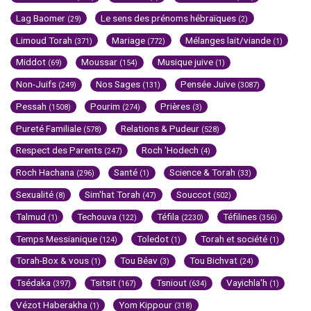
Lag Baomer
Le sens des prénoms hébraïques
(29)
(2)
Limoud Torah
Mariage
Mélanges lait/viande
(371)
(772)
(1)
Middot
Moussar
Musique juive
(69)
(154)
(1)
Non-Juifs
Nos Sages
Pensée Juive
(249)
(131)
(3087)
Pessah
Pourim
Prières
(1508)
(274)
(3)
Pureté Familiale
Relations & Pudeur
(578)
(528)
Respect des Parents
Roch 'Hodech
(247)
(4)
Roch Hachana
Santé
Science & Torah
(296)
(1)
(33)
Sexualité
Sim'hat Torah
Souccot
(8)
(47)
(502)
Talmud
Techouva
Téfila
Téfilines
(1)
(122)
(2230)
(356)
Temps Messianique
Toledot
Torah et société
(124)
(1)
(1)
Torah-Box & vous
Tou Béav
Tou Bichvat
(1)
(3)
(24)
Tsédaka
Tsitsit
Tsniout
Vayichla'h
(397)
(167)
(634)
(1)
Vézot Haberakha
Yom Kippour
(1)
(318)