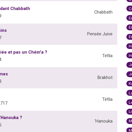
ndant Chabbath
C
Chabbath
9
E
E
nins
Pensée Juive
E
7
H
liée et pas un Chém'a ?
H
Téfila
4
J
mmes
J
Brakhot
3
K
L
Téfila
L
2717
L
'Hanouka ?
M
'Hanouka
5
M