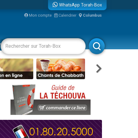
WhatsApp Torah-Box
bre
Mon compte
Calendrier
Columbus
...
vertissements
Livres
Rabbanim