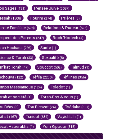
os Sages
Pensée Juive
(131)
(3087)
essah
Pourim
Prières
(1508)
(274)
(3)
ureté Familiale
Relations & Pudeur
(578)
(528)
espect des Parents
Roch 'Hodech
(247)
(4)
och Hachana
Santé
(296)
(1)
cience & Torah
Sexualité
(33)
(8)
im'hat Torah
Souccot
Talmud
(47)
(502)
(1)
echouva
Téfila
Téfilines
(122)
(2230)
(356)
emps Messianique
Toledot
(124)
(1)
orah et société
Torah-Box & vous
(1)
(1)
ou Béav
Tou Bichvat
Tsédaka
(3)
(24)
(397)
sitsit
Tsniout
Vayichla'h
(167)
(634)
(1)
ézot Haberakha
Yom Kippour
(1)
(318)