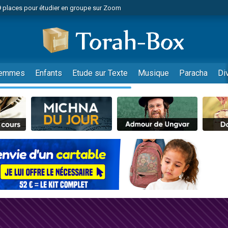
49 places pour étudier en groupe sur Zoom
nes viennent de faire un don pour Diane, 80 ans, dans un appartement insalu
viennent de nous rejoindre sur WhatsApp
viennent de nous rejoindre sur WhatsApp
es viennent de faire un don pour Reloger Rivka, 6 enfants, victime de violences
emmes
Enfants
Etude sur Texte
Musique
Paracha
Di
es viennent de faire un don pour 1 Journée de Vacances Pour les Enfants
 viennent de demander une bénédiction
viennent de nous rejoindre sur WhatsApp
49 places pour étudier en groupe sur Zoom
 donner son Maasser
viennent de nous rejoindre sur WhatsApp
viennent de nous rejoindre sur WhatsApp
de donner son Maasser
es viennent de faire un don pour 5 jours de vacances aux Orphelins
viennent de nous rejoindre sur WhatsApp