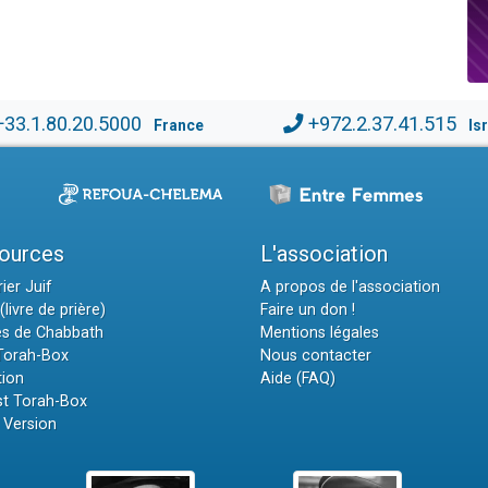
+33.1.80.20.5000
+972.2.37.41.515
France
Is
ources
L'association
ier Juif
A propos de l'association
(livre de prière)
Faire un don !
es de Chabbath
Mentions légales
 Torah-Box
Nous contacter
tion
Aide (FAQ)
t Torah-Box
 Version