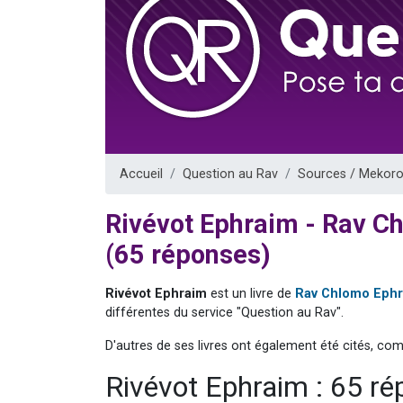
13 personnes
30 perso
Il reste 
12 nouve
29 personnes
Accueil
Question au Rav
Sources / Mekoro
Rivévot Ephraim - Rav 
(65 réponses)
Rivévot Ephraim
est un livre de
Rav Chlomo Eph
différentes du service "Question au Rav".
D'autres de ses livres ont également été cités, co
Rivévot Ephraim : 65 r