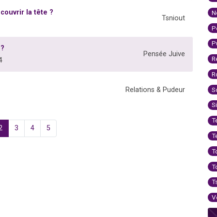
couvrir la tête ?
N
Tsniout
P
P
 ?
Pensée Juive
R
4
R
S
Relations & Pudeur
S
T
2
3
4
5
T
T
T
T
V