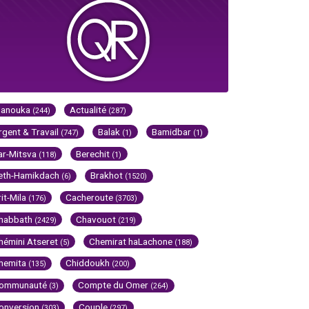
Hanouka
Actualité
(244)
(287)
rgent & Travail
Balak
Bamidbar
(747)
(1)
(1)
ar-Mitsva
Berechit
(118)
(1)
eth-Hamikdach
Brakhot
(6)
(1520)
rit-Mila
Cacheroute
(176)
(3703)
habbath
Chavouot
(2429)
(219)
hémini Atseret
Chemirat haLachone
(5)
(188)
hemita
Chiddoukh
(135)
(200)
ommunauté
Compte du Omer
(3)
(264)
onversion
Couple
(303)
(297)