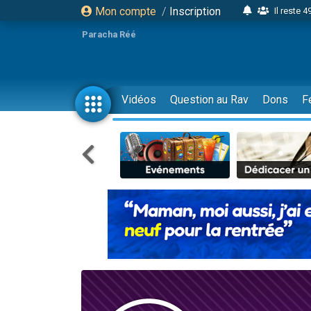
Mon compte
/
Inscription
Il reste 
16 person
Paracha Réé
2 personnes 
6 personnes 
4 personn
Vidéos
Question au Rav
Dons
F
2 personn
17 personnes
4 personnes 
Il reste 
Eva vient de
4 personnes 
3 personnes 
Odaya vient 
3 personn
2 personnes 