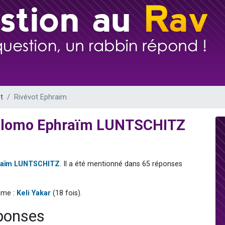
 viennent de demander une bénédiction
nnes viennent de faire un don pour Sauvez la jambe de Yohan
49 places pour étudier en groupe sur Zoom
lles musiques dans Torah-Box Music
 viennent de demander une bénédiction
t
Rivévot Ephraim
Chlomo Ephraïm LUNTSCHITZ
raïm LUNTSCHITZ
. Il a été mentionné dans 65 réponses
mme :
Keli Yakar
(18 fois).
éponses