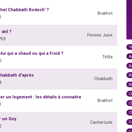
Chel Chabbath Kodech" ?
Brakhot
1
 œil ?
Pensée Juive
769
'
lui qui a chaud ou qui a froid ?
A
Téfila
0
B
B
Chabbath d'après
Chabbath
4
B
C
er un logement : les détails à connaitre
Brakhot
C
1
C
r un Goy
C
Cacheroute
2
C