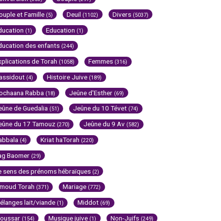
ouple et Famille
Deuil
Divers
(5)
(1102)
(5037)
ducation
Education
(1)
(1)
ducation des enfants
(244)
xplications de Torah
Femmes
(1058)
(316)
assidout
Histoire Juive
(4)
(189)
ochaana Rabba
Jeûne d'Esther
(18)
(69)
eûne de Guedalia
Jeûne du 10 Tévet
(51)
(74)
eûne du 17 Tamouz
Jeûne du 9 Av
(270)
(582)
abbala
Kriat haTorah
(4)
(220)
ag Baomer
(29)
e sens des prénoms hébraïques
(2)
imoud Torah
Mariage
(371)
(772)
élanges lait/viande
Middot
(1)
(69)
oussar
Musique juive
Non-Juifs
(154)
(1)
(249)