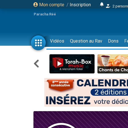
Mon compte
/
Inscription
2 personn
17 personnes
Paracha Réé
4 personnes 
Il reste 
23 person
Vidéos
Question au Rav
Dons
F
Eva vient de
4 personnes 
3 personnes 
3 personn
Odaya vient 
2 personnes 
13 personnes
12 nouve
30 perso
Il reste 