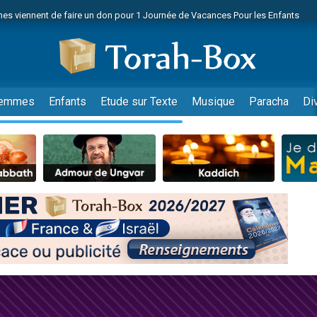
es viennent de faire un don pour 1 Journée de Vacances Pour les Enfants
 viennent de demander une bénédiction
viennent de nous rejoindre sur WhatsApp
49 places pour étudier en groupe sur Zoom
nes viennent de faire un don pour Diane, 80 ans, dans un appartement insalu
emmes
Enfants
Etude sur Texte
Musique
Paracha
Di
 donner son Maasser
viennent de nous rejoindre sur WhatsApp
viennent de nous rejoindre sur WhatsApp
es viennent de faire un don pour 5 jours de vacances aux Orphelins
de donner son Maasser
viennent de nous rejoindre sur WhatsApp
 viennent de demander une bénédiction
lles musiques dans Torah-Box Music
nnes viennent de faire un don pour Sauvez la jambe de Yohan
49 places pour étudier en groupe sur Zoom