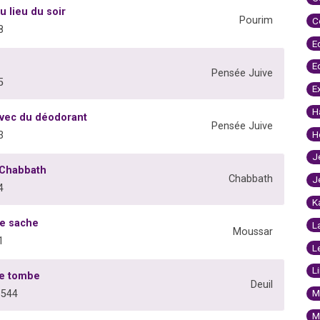
u lieu du soir
Pourim
C
8
E
E
Pensée Juive
5
E
H
vec du déodorant
Pensée Juive
H
3
J
 Chabbath
Chabbath
J
4
K
le sache
L
Moussar
1
L
L
ne tombe
Deuil
M
8544
M