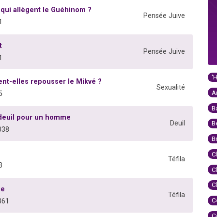
 qui allègent le Guéhinom ?
Pensée Juive
1
t
Pensée Juive
1
'
ent-elles repousser le Mikvé ?
Sexualité
A
5
B
 deuil pour un homme
Deuil
B
038
B
C
Téfila
3
C
C
ie
Téfila
C
361
C