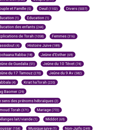
ouple et Famille
Deuil
Divers
(5)
(1102)
(5037)
ducation
Education
(1)
(1)
ducation des enfants
(244)
xplications de Torah
Femmes
(1058)
(316)
assidout
Histoire Juive
(4)
(189)
ochaana Rabba
Jeûne d'Esther
(18)
(69)
eûne de Guedalia
Jeûne du 10 Tévet
(51)
(74)
eûne du 17 Tamouz
Jeûne du 9 Av
(270)
(582)
abbala
Kriat haTorah
(4)
(220)
ag Baomer
(29)
e sens des prénoms hébraïques
(2)
imoud Torah
Mariage
(371)
(772)
élanges lait/viande
Middot
(1)
(69)
oussar
Musique juive
Non-Juifs
(154)
(1)
(249)