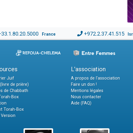
+33.1.80.20.5000
+972.2.37.41.515
France
Is
ources
L'association
ier Juif
A propos de l'association
(livre de prière)
Faire un don !
es de Chabbath
Mentions légales
 Torah-Box
Nous contacter
tion
Aide (FAQ)
t Torah-Box
 Version