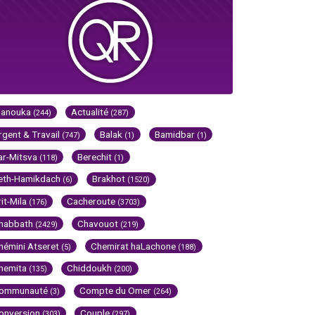
Hanouka
Actualité
(244)
(287)
rgent & Travail
Balak
Bamidbar
(747)
(1)
(1)
ar-Mitsva
Berechit
(118)
(1)
eth-Hamikdach
Brakhot
(6)
(1520)
rit-Mila
Cacheroute
(176)
(3703)
habbath
Chavouot
(2429)
(219)
hémini Atseret
Chemirat haLachone
(5)
(188)
hemita
Chiddoukh
(135)
(200)
ommunauté
Compte du Omer
(3)
(264)
onversion
Couple
(303)
(297)