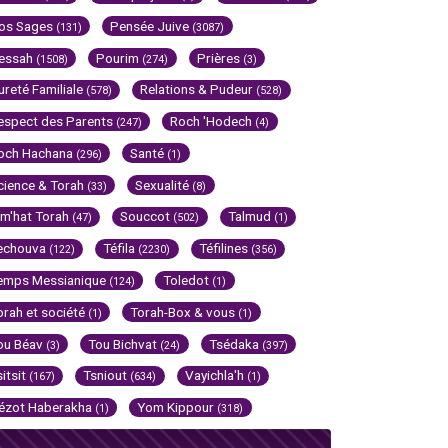
os Sages
Pensée Juive
(131)
(3087)
essah
Pourim
Prières
(1508)
(274)
(3)
ureté Familiale
Relations & Pudeur
(578)
(528)
espect des Parents
Roch 'Hodech
(247)
(4)
och Hachana
Santé
(296)
(1)
cience & Torah
Sexualité
(33)
(8)
im'hat Torah
Souccot
Talmud
(47)
(502)
(1)
echouva
Téfila
Téfilines
(122)
(2230)
(356)
emps Messianique
Toledot
(124)
(1)
orah et société
Torah-Box & vous
(1)
(1)
ou Béav
Tou Bichvat
Tsédaka
(3)
(24)
(397)
sitsit
Tsniout
Vayichla'h
(167)
(634)
(1)
ézot Haberakha
Yom Kippour
(1)
(318)