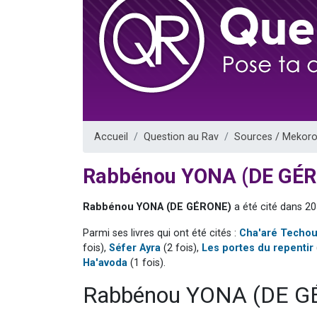
3 personnes 
2 personnes 
3 personnes 
2 nouvel
4 personn
Accueil
Question au Rav
Sources / Mekoro
Rabbénou YONA (DE GÉ
Rabbénou YONA (DE GÉRONE)
a été cité dans 20
Parmi ses livres qui ont été cités :
Cha'aré Techo
fois),
Séfer Ayra
(2 fois),
Les portes du repentir
Ha'avoda
(1 fois).
Rabbénou YONA (DE GÉ