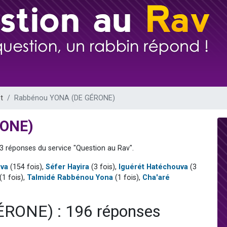
viennent de nous rejoindre sur WhatsApp
viennent de nous rejoindre sur WhatsApp
viennent de nous rejoindre sur WhatsApp
les musiques dans Torah-Box Music
es viennent de faire un don pour Reloger Rivka, 6 enfants, victime de violences
t
Rabbénou YONA (DE GÉRONE)
RONE)
3 réponses du service "Question au Rav".
uva
(154 fois),
Séfer Hayira
(3 fois),
Iguérét Hatéchouva
(3
(1 fois),
Talmidé Rabbénou Yona
(1 fois),
Cha'aré
RONE) : 196 réponses