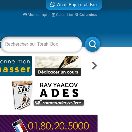
WhatsApp Torah-Box
Mon compte
Calendrier
Columbus
bre
vertissements
Livres
Rabbanim