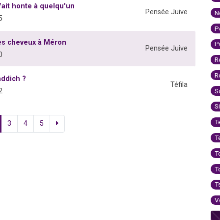
 fait honte à quelqu'un
Pensée Juive
N
5
P
les cheveux à Méron
P
Pensée Juive
0
R
R
addich ?
Téfila
2
S
S
T
3
4
5
T
T
T
T
V