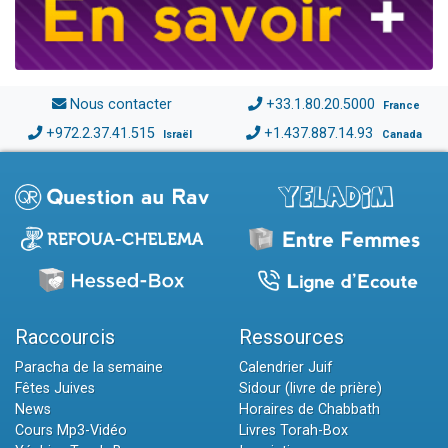
Nous contacter
+33.1.80.20.5000
France
+972.2.37.41.515
+1.437.887.14.93
Israël
Canada
Raccourcis
Ressources
Paracha de la semaine
Calendrier Juif
Fêtes Juives
Sidour (livre de prière)
News
Horaires de Chabbath
Cours Mp3-Vidéo
Livres Torah-Box