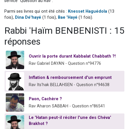
service "Question au Rav".
13 personnes viennent de demander une bénédiction
Parmi ses livres qui ont été cités :
Knesset Haguédola
(13
30 personnes viennent de faire un don pour Sauvez la jambe de Yohan
fois),
Dina Dé'hayé
(1 fois),
Bae 'Hayé
(1 fois).
Il reste 49 places pour étudier en groupe sur Zoom
Rabbi 'Haïm BENBENISTI : 15
12 nouvelles musiques dans Torah-Box Music
réponses
29 personnes viennent de demander une bénédiction
Ouvrir la porte durant Kabbalat Chabbath ?!
Rav Gabriel DAYAN - Question n°94776
Inflation & remboursement d'un emprunt
Rav Its'hak BELLAHSEN - Question n°94638
Paon, Cachère ?
Rav Aharon SABBAH - Question n°86541
Le 'Hatan peut-il réciter l'une des Chéva'
Brakhot ?