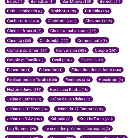
Balak
Bamidbar
Bar-Mitsva
Berechit
(1)
(1)
(118)
(1)
Beth-Hamikdach
Brakhot
Brit-Mila
(6)
(1520)
(176)
Cacheroute
Chabbath
Chavouot
(3703)
(2429)
(219)
Chémini Atseret
Chemirat haLachone
(5)
(188)
Chemita
Chiddoukh
Communauté
(135)
(200)
(3)
Compte du Omer
Conversion
Couple
(264)
(303)
(297)
Couple et Famille
Deuil
Divers
(5)
(1102)
(5037)
Education
Education
Education des enfants
(1)
(1)
(244)
Explications de Torah
Femmes
Hassidout
(1058)
(316)
(4)
Histoire Juive
Hochaana Rabba
(189)
(18)
Jeûne d'Esther
Jeûne de Guedalia
(69)
(51)
Jeûne du 10 Tévet
Jeûne du 17 Tamouz
(74)
(270)
Jeûne du 9 Av
Kabbala
Kriat haTorah
(582)
(4)
(220)
Lag Baomer
Le sens des prénoms hébraïques
(29)
(2)