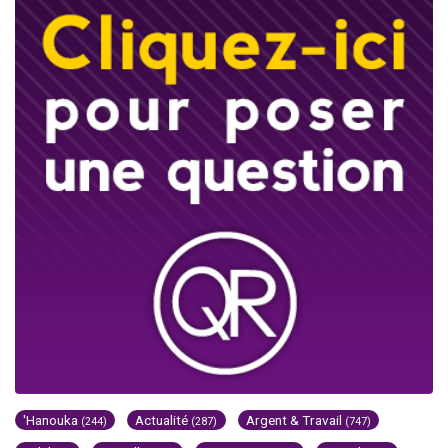
'Hanouka
Actualité
Argent & Travail
(244)
(287)
(747)