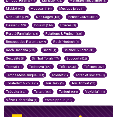
Limoud Torah
Mariage
Mélanges lait/viande
(371)
(772)
(1)
Middot
Moussar
Musique juive
(69)
(154)
(1)
Non-Juifs
Nos Sages
Pensée Juive
(249)
(131)
(3087)
Pessah
Pourim
Prières
(1508)
(274)
(3)
Pureté Familiale
Relations & Pudeur
(578)
(528)
Respect des Parents
Roch 'Hodech
(247)
(4)
Roch Hachana
Santé
Science & Torah
(296)
(1)
(33)
Sexualité
Sim'hat Torah
Souccot
(8)
(47)
(502)
Talmud
Techouva
Téfila
Téfilines
(1)
(122)
(2230)
(356)
Temps Messianique
Toledot
Torah et société
(124)
(1)
(1)
Torah-Box & vous
Tou Béav
Tou Bichvat
(1)
(3)
(24)
Tsédaka
Tsitsit
Tsniout
Vayichla'h
(397)
(167)
(634)
(1)
Vézot Haberakha
Yom Kippour
(1)
(318)