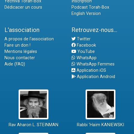
Yéchiva Torah-Box
Inscription
Dédicacer un cours
Podcast Torah-Box
English Version
L'association
Retrouvez-nous...
A propos de l'association
Twitter
Faire un don !
Facebook
Mentions légales
YouTube
Nous contacter
WhatsApp
Aide (FAQ)
WhatsApp Femmes
Application iOS
Application Android
Rav Aharon L. STEINMAN
Rabbi 'Haïm KANIEWSKI