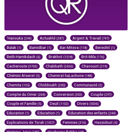
'Hanouka
Actualité
Argent & Travail
(244)
(287)
(747)
Balak
Bamidbar
Bar-Mitsva
Berechit
(1)
(1)
(118)
(1)
Beth-Hamikdach
Brakhot
Brit-Mila
(6)
(1518)
(176)
Cacheroute
Chabbath
Chavouot
(3703)
(2426)
(219)
Chémini Atseret
Chemirat haLachone
(5)
(188)
Chemita
Chiddoukh
Communauté
(135)
(200)
(3)
Compte du Omer
Conversion
Couple
(264)
(303)
(297)
Couple et Famille
Deuil
Divers
(5)
(1102)
(5036)
Education
Education
Education des enfants
(1)
(1)
(244)
Explications de Torah
Femmes
Hassidout
(1057)
(316)
(4)
Histoire Juive
Hochaana Rabba