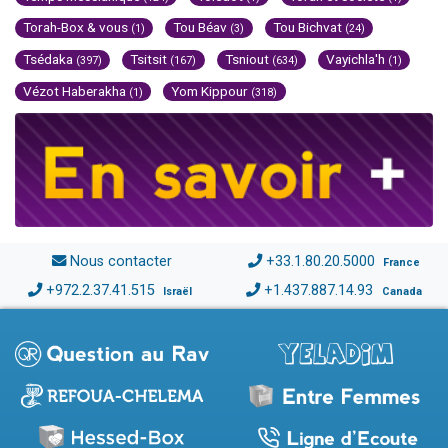
Torah-Box & vous
Tou Béav
Tou Bichvat
(1)
(3)
(24)
Tsédaka
Tsitsit
Tsniout
Vayichla'h
(397)
(167)
(634)
(1)
Vézot Haberakha
Yom Kippour
(1)
(318)
Nous contacter
+33.1.80.20.5000
France
+972.2.37.41.515
+1.437.887.14.93
Israël
Canada