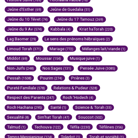
(189)
(18)
Jeûne d'Esther
Jeûne de Guedalia
(69)
(51)
Jeûne du 10 Tévet
Jeûne du 17 Tamouz
(74)
(269)
Jeûne du 9 Av
Kabbala
Kriat haTorah
(574)
(4)
(220)
Lag Baomer
Le sens des prénoms hébraïques
(29)
(2)
Limoud Torah
Mariage
Mélanges lait/viande
(371)
(772)
(1)
Middot
Moussar
Musique juive
(69)
(154)
(1)
Non-Juifs
Nos Sages
Pensée Juive
(248)
(131)
(3085)
Pessah
Pourim
Prières
(1508)
(274)
(3)
Pureté Familiale
Relations & Pudeur
(578)
(528)
Respect des Parents
Roch 'Hodech
(247)
(4)
Roch Hachana
Santé
Science & Torah
(295)
(1)
(33)
Sexualité
Sim'hat Torah
Souccot
(8)
(47)
(502)
Talmud
Techouva
Téfila
Téfilines
(1)
(122)
(2230)
(356)
Temps Messianique
Toledot
Torah et société
(124)
(1)
(1)