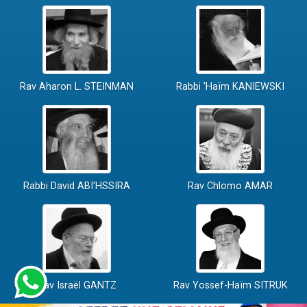
Rav Aharon L. STEINMAN
Rabbi 'Haïm KANIEWSKI
Rabbi David ABI'HSSIRA
Rav Chlomo AMAR
Rav Israël GANTZ
Rav Yossef-Haïm SITRUK