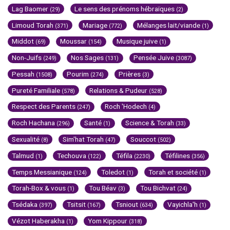
Lag Baomer
Le sens des prénoms hébraïques
(29)
(2)
Limoud Torah
Mariage
Mélanges lait/viande
(371)
(772)
(1)
Middot
Moussar
Musique juive
(69)
(154)
(1)
Non-Juifs
Nos Sages
Pensée Juive
(249)
(131)
(3087)
Pessah
Pourim
Prières
(1508)
(274)
(3)
Pureté Familiale
Relations & Pudeur
(578)
(528)
Respect des Parents
Roch 'Hodech
(247)
(4)
Roch Hachana
Santé
Science & Torah
(296)
(1)
(33)
Sexualité
Sim'hat Torah
Souccot
(8)
(47)
(502)
Talmud
Techouva
Téfila
Téfilines
(1)
(122)
(2230)
(356)
Temps Messianique
Toledot
Torah et société
(124)
(1)
(1)
Torah-Box & vous
Tou Béav
Tou Bichvat
(1)
(3)
(24)
Tsédaka
Tsitsit
Tsniout
Vayichla'h
(397)
(167)
(634)
(1)
Vézot Haberakha
Yom Kippour
(1)
(318)