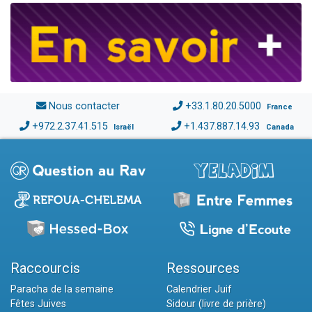
Nous contacter
+33.1.80.20.5000
France
+972.2.37.41.515
+1.437.887.14.93
Israël
Canada
Raccourcis
Ressources
Paracha de la semaine
Calendrier Juif
Fêtes Juives
Sidour (livre de prière)