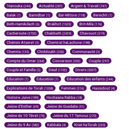
'Hanouka
Actualité
Argent & Travail
(244)
(287)
(747)
Balak
Bamidbar
Bar-Mitsva
Berechit
(1)
(1)
(118)
(1)
Beth-Hamikdach
Brakhot
Brit-Mila
(6)
(1520)
(176)
Cacheroute
Chabbath
Chavouot
(3703)
(2429)
(219)
Chémini Atseret
Chemirat haLachone
(5)
(188)
Chemita
Chiddoukh
Communauté
(135)
(200)
(3)
Compte du Omer
Conversion
Couple
(264)
(303)
(297)
Couple et Famille
Deuil
Divers
(5)
(1102)
(5037)
Education
Education
Education des enfants
(1)
(1)
(244)
Explications de Torah
Femmes
Hassidout
(1058)
(316)
(4)
Histoire Juive
Hochaana Rabba
(189)
(18)
Jeûne d'Esther
Jeûne de Guedalia
(69)
(51)
Jeûne du 10 Tévet
Jeûne du 17 Tamouz
(74)
(270)
Jeûne du 9 Av
Kabbala
Kriat haTorah
(582)
(4)
(220)