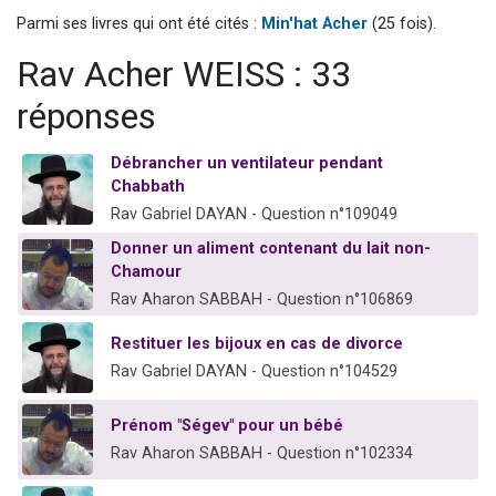
2 personnes viennent de nous rejoindre sur WhatsApp
Parmi ses livres qui ont été cités :
Min'hat Acher
(25 fois).
13 personnes viennent de demander une bénédiction
Rav Acher WEISS : 33
Il reste 49 places pour étudier en groupe sur Zoom
réponses
12 nouvelles musiques dans Torah-Box Music
2 personnes viennent de nous rejoindre sur WhatsApp
Débrancher un ventilateur pendant
Chabbath
Rav Gabriel DAYAN - Question n°109049
Donner un aliment contenant du lait non-
Chamour
Rav Aharon SABBAH - Question n°106869
Restituer les bijoux en cas de divorce
Rav Gabriel DAYAN - Question n°104529
Prénom "Ségev" pour un bébé
Rav Aharon SABBAH - Question n°102334