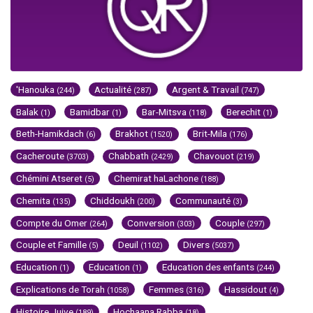
'Hanouka
Actualité
Argent & Travail
(244)
(287)
(747)
Balak
Bamidbar
Bar-Mitsva
Berechit
(1)
(1)
(118)
(1)
Beth-Hamikdach
Brakhot
Brit-Mila
(6)
(1520)
(176)
Cacheroute
Chabbath
Chavouot
(3703)
(2429)
(219)
Chémini Atseret
Chemirat haLachone
(5)
(188)
Chemita
Chiddoukh
Communauté
(135)
(200)
(3)
Compte du Omer
Conversion
Couple
(264)
(303)
(297)
Couple et Famille
Deuil
Divers
(5)
(1102)
(5037)
Education
Education
Education des enfants
(1)
(1)
(244)
Explications de Torah
Femmes
Hassidout
(1058)
(316)
(4)
Histoire Juive
Hochaana Rabba
(189)
(18)