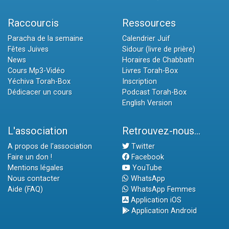
Raccourcis
Ressources
Paracha de la semaine
Calendrier Juif
Fêtes Juives
Sidour (livre de prière)
News
Horaires de Chabbath
Cours Mp3-Vidéo
Livres Torah-Box
Yéchiva Torah-Box
Inscription
Dédicacer un cours
Podcast Torah-Box
English Version
L'association
Retrouvez-nous...
A propos de l'association
Twitter
Faire un don !
Facebook
Mentions légales
YouTube
Nous contacter
WhatsApp
Aide (FAQ)
WhatsApp Femmes
Application iOS
Application Android