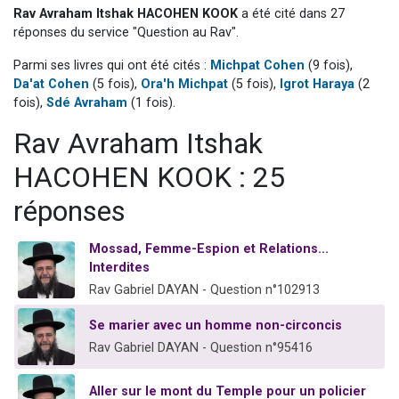
Rav Avraham Itshak HACOHEN KOOK
a été cité dans 27
Nouvelle émission radio : Visions de grandeur n°104 : Le Chabbath et le Birkat Hamazone à travers le temps
réponses du service "Question au Rav".
61 personnes viennent de demander une bénédiction
Parmi ses livres qui ont été cités :
Michpat Cohen
(9 fois),
Ariel vient de donner son Maasser
Da'at Cohen
(5 fois),
Ora'h Michpat
(5 fois),
Igrot Haraya
(2
Il reste 49 places pour étudier en groupe sur Zoom
fois),
Sdé Avraham
(1 fois).
Eva vient de donner son Maasser
Rav Avraham Itshak
HACOHEN KOOK : 25
réponses
Mossad, Femme-Espion et Relations...
Interdites
Rav Gabriel DAYAN - Question n°102913
Se marier avec un homme non-circoncis
Rav Gabriel DAYAN - Question n°95416
Aller sur le mont du Temple pour un policier