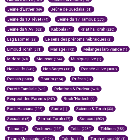
Jeûne d'Esther
Jeûne de Guedalia
(69)
(51)
Jeûne du 10 Tévet
Jeûne du 17 Tamouz
(74)
(270)
Jeûne du 9 Av
Kabbala
Kriat haTorah
(582)
(4)
(220)
Lag Baomer
Le sens des prénoms hébraïques
(29)
(2)
Limoud Torah
Mariage
Mélanges lait/viande
(371)
(772)
(1)
Middot
Moussar
Musique juive
(69)
(154)
(1)
Non-Juifs
Nos Sages
Pensée Juive
(249)
(131)
(3087)
Pessah
Pourim
Prières
(1508)
(274)
(3)
Pureté Familiale
Relations & Pudeur
(578)
(528)
Respect des Parents
Roch 'Hodech
(247)
(4)
Roch Hachana
Santé
Science & Torah
(296)
(1)
(33)
Sexualité
Sim'hat Torah
Souccot
(8)
(47)
(502)
Talmud
Techouva
Téfila
Téfilines
(1)
(122)
(2230)
(356)
Temps Messianique
Toledot
Torah et société
(124)
(1)
(1)