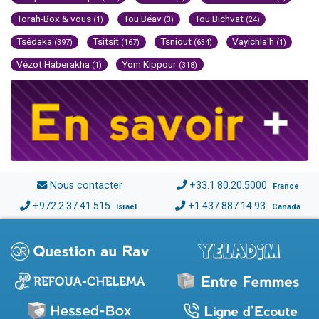
Torah-Box & vous
Tou Béav
Tou Bichvat
(1)
(3)
(24)
Tsédaka
Tsitsit
Tsniout
Vayichla'h
(397)
(167)
(634)
(1)
Vézot Haberakha
Yom Kippour
(1)
(318)
Nous contacter
+33.1.80.20.5000
France
+972.2.37.41.515
+1.437.887.14.93
Israël
Canada