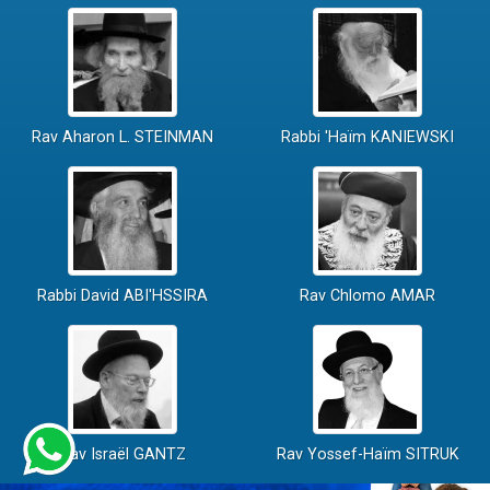
Rav Aharon L. STEINMAN
Rabbi 'Haïm KANIEWSKI
Rabbi David ABI'HSSIRA
Rav Chlomo AMAR
Rav Israël GANTZ
Rav Yossef-Haïm SITRUK