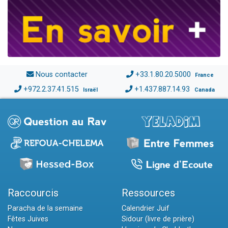
Nous contacter
+33.1.80.20.5000
France
+972.2.37.41.515
+1.437.887.14.93
Israël
Canada
Raccourcis
Ressources
Paracha de la semaine
Calendrier Juif
Fêtes Juives
Sidour (livre de prière)