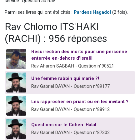
service "Question au Rav".
13 personnes viennent de demander une bénédiction
Parmi ses livres qui ont été cités :
Pardess Hagadol
(2 fois).
30 personnes viennent de faire un don pour Sauvez la jambe de Yohan
Rav Chlomo ITS'HAKI
Il reste 49 places pour étudier en groupe sur Zoom
12 nouvelles musiques dans Torah-Box Music
(RACHI) : 956 réponses
29 personnes viennent de demander une bénédiction
Résurrection des morts pour une personne
enterrée en-dehors d'Israël
Rav Aharon SABBAH - Question n°90521
Une femme rabbin qui marie ?!
Rav Gabriel DAYAN - Question n°89177
Les rapprocher en priant ou en les invitant ?
Rav Gabriel DAYAN - Question n°88912
Questions sur le Cohen 'Halal
Rav Gabriel DAYAN - Question n°87302