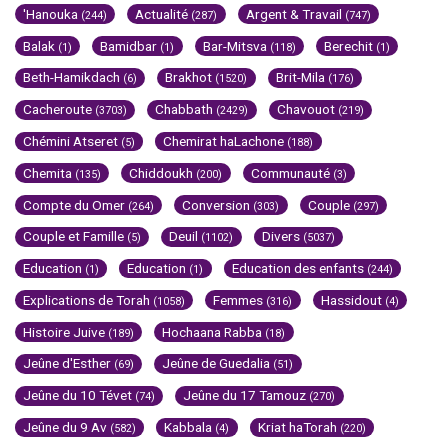
'Hanouka
Actualité
Argent & Travail
(244)
(287)
(747)
Balak
Bamidbar
Bar-Mitsva
Berechit
(1)
(1)
(118)
(1)
Beth-Hamikdach
Brakhot
Brit-Mila
(6)
(1520)
(176)
Cacheroute
Chabbath
Chavouot
(3703)
(2429)
(219)
Chémini Atseret
Chemirat haLachone
(5)
(188)
Chemita
Chiddoukh
Communauté
(135)
(200)
(3)
Compte du Omer
Conversion
Couple
(264)
(303)
(297)
Couple et Famille
Deuil
Divers
(5)
(1102)
(5037)
Education
Education
Education des enfants
(1)
(1)
(244)
Explications de Torah
Femmes
Hassidout
(1058)
(316)
(4)
Histoire Juive
Hochaana Rabba
(189)
(18)
Jeûne d'Esther
Jeûne de Guedalia
(69)
(51)
Jeûne du 10 Tévet
Jeûne du 17 Tamouz
(74)
(270)
Jeûne du 9 Av
Kabbala
Kriat haTorah
(582)
(4)
(220)