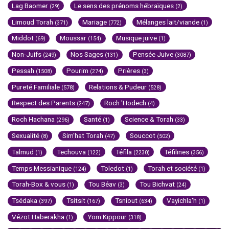
Lag Baomer
Le sens des prénoms hébraïques
(29)
(2)
Limoud Torah
Mariage
Mélanges lait/viande
(371)
(772)
(1)
Middot
Moussar
Musique juive
(69)
(154)
(1)
Non-Juifs
Nos Sages
Pensée Juive
(249)
(131)
(3087)
Pessah
Pourim
Prières
(1508)
(274)
(3)
Pureté Familiale
Relations & Pudeur
(578)
(528)
Respect des Parents
Roch 'Hodech
(247)
(4)
Roch Hachana
Santé
Science & Torah
(296)
(1)
(33)
Sexualité
Sim'hat Torah
Souccot
(8)
(47)
(502)
Talmud
Techouva
Téfila
Téfilines
(1)
(122)
(2230)
(356)
Temps Messianique
Toledot
Torah et société
(124)
(1)
(1)
Torah-Box & vous
Tou Béav
Tou Bichvat
(1)
(3)
(24)
Tsédaka
Tsitsit
Tsniout
Vayichla'h
(397)
(167)
(634)
(1)
Vézot Haberakha
Yom Kippour
(1)
(318)