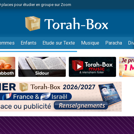
49 places pour étudier en groupe sur Zoom
nes viennent de faire un don pour Diane, 80 ans, dans un appartement insalu
viennent de nous rejoindre sur WhatsApp
viennent de nous rejoindre sur WhatsApp
es viennent de faire un don pour Reloger Rivka, 6 enfants, victime de violences
emmes
Enfants
Etude sur Texte
Musique
Paracha
Di
es viennent de faire un don pour 1 Journée de Vacances Pour les Enfants
 viennent de demander une bénédiction
viennent de nous rejoindre sur WhatsApp
49 places pour étudier en groupe sur Zoom
 donner son Maasser
viennent de nous rejoindre sur WhatsApp
viennent de nous rejoindre sur WhatsApp
de donner son Maasser
es viennent de faire un don pour 5 jours de vacances aux Orphelins
viennent de nous rejoindre sur WhatsApp