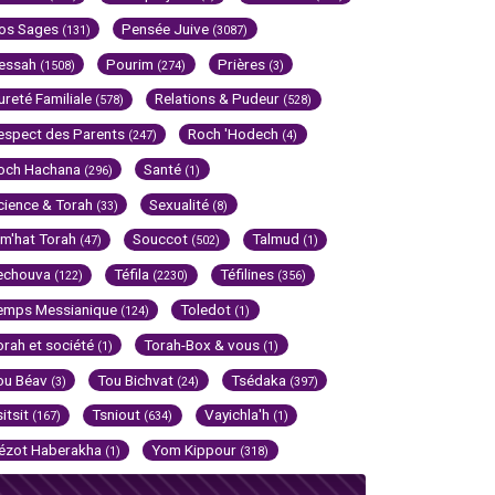
os Sages
Pensée Juive
(131)
(3087)
essah
Pourim
Prières
(1508)
(274)
(3)
ureté Familiale
Relations & Pudeur
(578)
(528)
espect des Parents
Roch 'Hodech
(247)
(4)
och Hachana
Santé
(296)
(1)
cience & Torah
Sexualité
(33)
(8)
im'hat Torah
Souccot
Talmud
(47)
(502)
(1)
echouva
Téfila
Téfilines
(122)
(2230)
(356)
emps Messianique
Toledot
(124)
(1)
orah et société
Torah-Box & vous
(1)
(1)
ou Béav
Tou Bichvat
Tsédaka
(3)
(24)
(397)
sitsit
Tsniout
Vayichla'h
(167)
(634)
(1)
ézot Haberakha
Yom Kippour
(1)
(318)