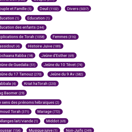
ouple et Famille
Deuil
Divers
(5)
(1102)
(5037)
ducation
Education
(1)
(1)
ducation des enfants
(244)
xplications de Torah
Femmes
(1058)
(316)
assidout
Histoire Juive
(4)
(189)
ochaana Rabba
Jeûne d'Esther
(18)
(69)
eûne de Guedalia
Jeûne du 10 Tévet
(51)
(74)
eûne du 17 Tamouz
Jeûne du 9 Av
(270)
(582)
abbala
Kriat haTorah
(4)
(220)
ag Baomer
(29)
e sens des prénoms hébraïques
(2)
imoud Torah
Mariage
(371)
(772)
élanges lait/viande
Middot
(1)
(69)
oussar
Musique juive
Non-Juifs
(154)
(1)
(249)