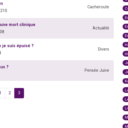
on
Cacheroute
C
3210
E
 une mort clinique
E
Actualité
708
E
H
 je suis épuisé ?
Divers
4
H
J
ous ?
Pensée Juive
J
K
L
1
2
3
L
L
M
M