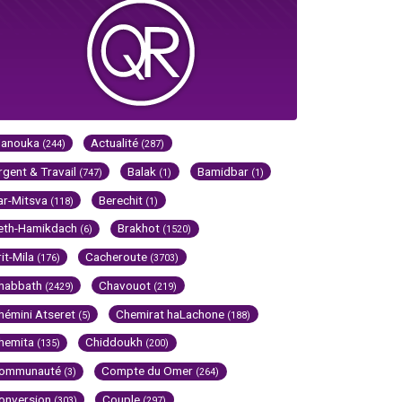
Hanouka
Actualité
(244)
(287)
rgent & Travail
Balak
Bamidbar
(747)
(1)
(1)
ar-Mitsva
Berechit
(118)
(1)
eth-Hamikdach
Brakhot
(6)
(1520)
rit-Mila
Cacheroute
(176)
(3703)
habbath
Chavouot
(2429)
(219)
hémini Atseret
Chemirat haLachone
(5)
(188)
hemita
Chiddoukh
(135)
(200)
ommunauté
Compte du Omer
(3)
(264)
onversion
Couple
(303)
(297)