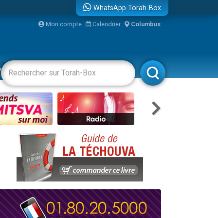
WhatsApp Torah-Box
bre
Mon compte
Calendrier
Columbus
...
vertissements
Livres
Rabbanim