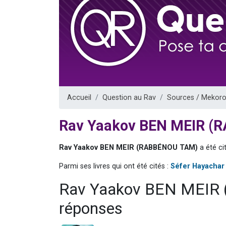
13 personnes
30 perso
Il reste 
12 nouve
29 personnes
Accueil
Question au Rav
Sources / Mekoro
Rav Yaakov BEN MEIR (
Rav Yaakov BEN MEIR (RABBÉNOU TAM)
a été ci
Parmi ses livres qui ont été cités :
Séfer Hayachar
Rav Yaakov BEN MEIR
réponses