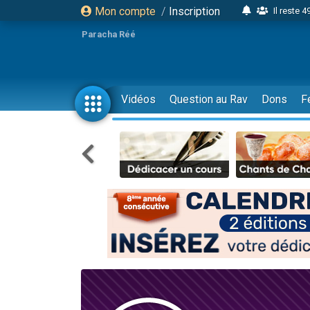
Mon compte
/
Inscription
Il reste 
16 person
Paracha Réé
2 personnes 
6 personnes 
4 personn
Vidéos
Question au Rav
Dons
F
2 personn
17 personnes
4 personnes 
Il reste 
Eva vient de
4 personnes 
3 personnes 
Odaya vient 
3 personn
2 personnes 