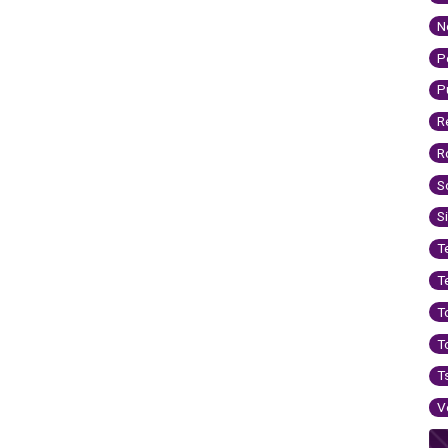
N
P
P
R
R
S
S
T
T
T
T
T
V