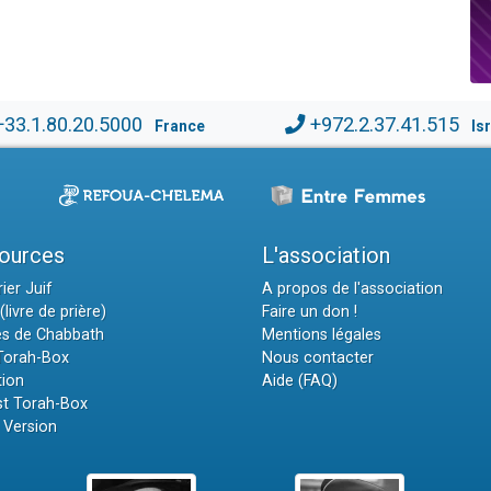
+33.1.80.20.5000
+972.2.37.41.515
France
Is
ources
L'association
ier Juif
A propos de l'association
(livre de prière)
Faire un don !
es de Chabbath
Mentions légales
 Torah-Box
Nous contacter
tion
Aide (FAQ)
t Torah-Box
 Version