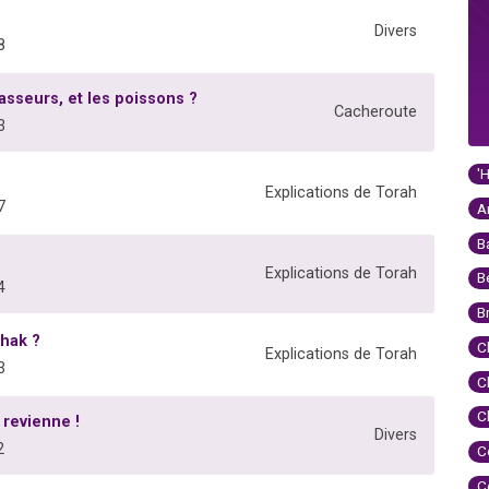
Divers
8
asseurs, et les poissons ?
Cacheroute
3
'
Explications de Torah
7
A
B
Explications de Torah
B
4
B
'hak ?
C
Explications de Torah
3
C
C
 revienne !
Divers
2
C
C