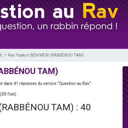
 viennent de demander une bénédiction
nnes viennent de faire un don pour Sauvez la jambe de Yohan
49 places pour étudier en groupe sur Zoom
lles musiques dans Torah-Box Music
 viennent de demander une bénédiction
t
Rav Yaakov BEN MEIR (RABBÉNOU TAM)
RABBÉNOU TAM)
té dans 41 réponses du service "Question au Rav".
(20 fois).
 (RABBÉNOU TAM) : 40