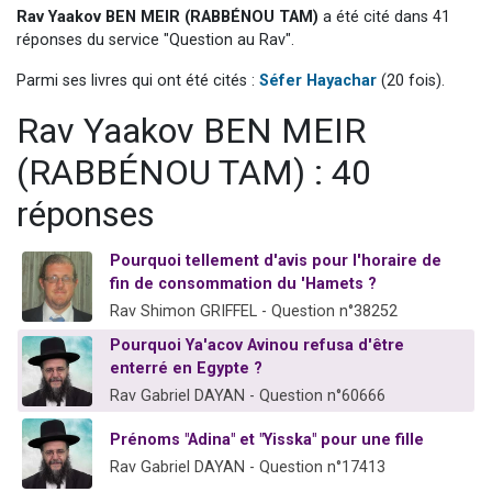
Rav Yaakov BEN MEIR (RABBÉNOU TAM)
a été cité dans 41
Il reste 49 places pour étudier en groupe sur Zoom
réponses du service "Question au Rav".
Eva vient de donner son Maasser
Parmi ses livres qui ont été cités :
Séfer Hayachar
(20 fois).
4 personnes viennent de nous rejoindre sur WhatsApp
3 personnes viennent de nous rejoindre sur WhatsApp
Rav Yaakov BEN MEIR
3 personnes viennent de faire un don pour Événements Torah-Box
(RABBÉNOU TAM) : 40
réponses
Pourquoi tellement d'avis pour l'horaire de
fin de consommation du 'Hamets ?
Rav Shimon GRIFFEL - Question n°38252
Pourquoi Ya'acov Avinou refusa d'être
enterré en Egypte ?
Rav Gabriel DAYAN - Question n°60666
Prénoms "Adina" et "Yisska" pour une fille
Rav Gabriel DAYAN - Question n°17413