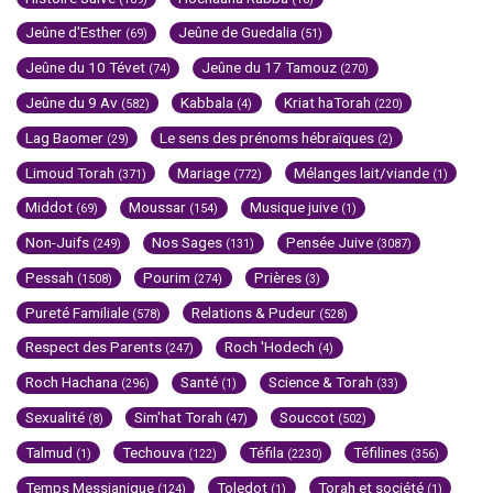
Jeûne d'Esther
Jeûne de Guedalia
(69)
(51)
Jeûne du 10 Tévet
Jeûne du 17 Tamouz
(74)
(270)
Jeûne du 9 Av
Kabbala
Kriat haTorah
(582)
(4)
(220)
Lag Baomer
Le sens des prénoms hébraïques
(29)
(2)
Limoud Torah
Mariage
Mélanges lait/viande
(371)
(772)
(1)
Middot
Moussar
Musique juive
(69)
(154)
(1)
Non-Juifs
Nos Sages
Pensée Juive
(249)
(131)
(3087)
Pessah
Pourim
Prières
(1508)
(274)
(3)
Pureté Familiale
Relations & Pudeur
(578)
(528)
Respect des Parents
Roch 'Hodech
(247)
(4)
Roch Hachana
Santé
Science & Torah
(296)
(1)
(33)
Sexualité
Sim'hat Torah
Souccot
(8)
(47)
(502)
Talmud
Techouva
Téfila
Téfilines
(1)
(122)
(2230)
(356)
Temps Messianique
Toledot
Torah et société
(124)
(1)
(1)