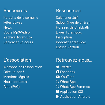
Raccourcis
Ressources
Paracha de la semaine
Calendrier Juif
Fêtes Juives
Sidour (livre de prière)
News
Horaires de Chabbath
Cours Mp3-Vidéo
Livres Torah-Box
Yéchiva Torah-Box
Inscription
Dédicacer un cours
Podcast Torah-Box
English Version
L'association
Retrouvez-nous...
A propos de l'association
Twitter
Faire un don !
Facebook
Mentions légales
YouTube
Nous contacter
WhatsApp
Aide (FAQ)
WhatsApp Femmes
Application iOS
Application Android