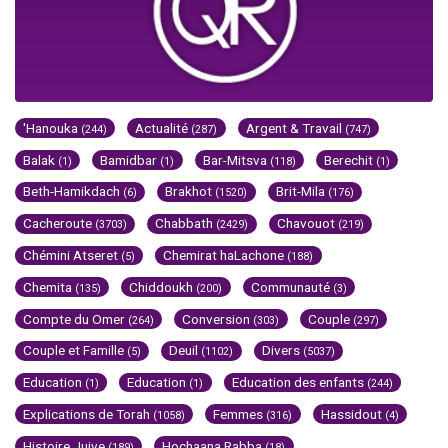
'Hanouka
Actualité
Argent & Travail
(244)
(287)
(747)
Balak
Bamidbar
Bar-Mitsva
Berechit
(1)
(1)
(118)
(1)
Beth-Hamikdach
Brakhot
Brit-Mila
(6)
(1520)
(176)
Cacheroute
Chabbath
Chavouot
(3703)
(2429)
(219)
Chémini Atseret
Chemirat haLachone
(5)
(188)
Chemita
Chiddoukh
Communauté
(135)
(200)
(3)
Compte du Omer
Conversion
Couple
(264)
(303)
(297)
Couple et Famille
Deuil
Divers
(5)
(1102)
(5037)
Education
Education
Education des enfants
(1)
(1)
(244)
Explications de Torah
Femmes
Hassidout
(1058)
(316)
(4)
Histoire Juive
Hochaana Rabba
(189)
(18)