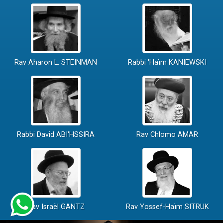
Rav Aharon L. STEINMAN
Rabbi 'Haïm KANIEWSKI
Rabbi David ABI'HSSIRA
Rav Chlomo AMAR
Rav Israël GANTZ
Rav Yossef-Haïm SITRUK