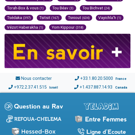
Torah-Box & vous
Tou Béav
Tou Bichvat
(1)
(3)
(24)
Tsédaka
Tsitsit
Tsniout
Vayichla'h
(397)
(167)
(634)
(1)
Vézot Haberakha
Yom Kippour
(1)
(318)
Nous contacter
+33.1.80.20.5000
France
+972.2.37.41.515
+1.437.887.14.93
Israël
Canada