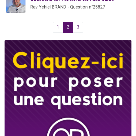
Rav Yehiel BRAND - Question n°25827
1
2
3