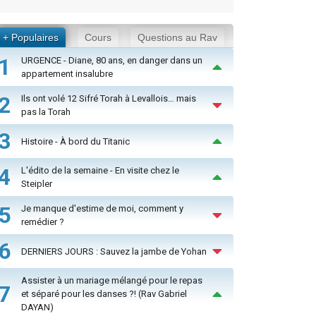
+ Populaires
Cours
Questions au Rav
1
URGENCE - Diane, 80 ans, en danger dans un
appartement insalubre
2
Ils ont volé 12 Sifré Torah à Levallois… mais
pas la Torah
3
Histoire - À bord du Titanic
4
L'édito de la semaine - En visite chez le
Steipler
5
Je manque d'estime de moi, comment y
remédier ?
6
DERNIERS JOURS : Sauvez la jambe de Yohan
Assister à un mariage mélangé pour le repas
7
et séparé pour les danses ?! (Rav Gabriel
DAYAN)