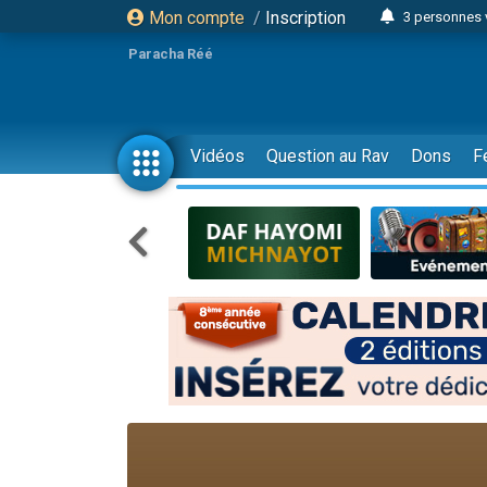
Mon compte
/
Inscription
3 personnes 
Odaya vient 
Paracha Réé
3 personn
3 personn
2 personnes 
Vidéos
Question au Rav
Dons
F
13 personnes
30 perso
Il reste 
12 nouve
3 personnes 
2 personnes 
2 nouvel
3 personnes 
8 personn
Nouvelle émis