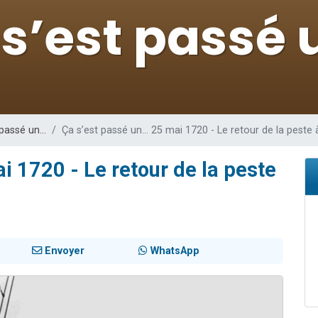
 viennent de demander une bénédiction
49 places pour étudier en groupe sur Zoom
de donner son Maasser
ent de donner son Maasser
viennent de nous rejoindre sur WhatsApp
 passé un…
Ça s’est passé un… 25 mai 1720 - Le retour de la peste 
i 1720 - Le retour de la peste
Envoyer
WhatsApp