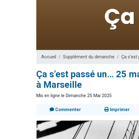
61 personnes
Il reste 
Ariel vient 
Nathaniel vi
4 personnes 
Accueil
Supplément du dimanche
Ça s’est
Ça s’est passé un… 25 ma
à Marseille
Mis en ligne le Dimanche 25 Mai 2025
Commenter
Imprimer