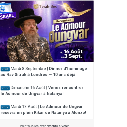
Mardi 8 Septembre |
Dinner d'hommage
J-33
au Rav Sitruk à Londres — 10 ans déjà
Dimanche 16 Août |
Venez rencontrer
J-10
le Admour de Ungvar à Natanya!
Mardi 18 Août |
Le Admour de Ungvar
J-12
recevra en plein Kikar de Natanya à Alonzo!
Voir tous les événements à venir