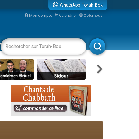
WhatsApp Torah-Box
Mon compte
Calendrier
Columbus
re
vertissements
Livres
Rabbanim
travers le temps