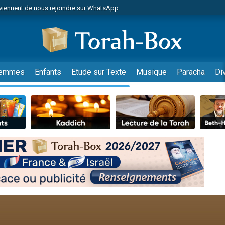
viennent de nous rejoindre sur WhatsApp
de donner son Maasser
es viennent de faire un don pour 5 jours de vacances aux Orphelins
es viennent de faire un don pour Diane, 80 ans, dans un appartement insalub
viennent de nous rejoindre sur WhatsApp
emmes
Enfants
Etude sur Texte
Musique
Paracha
Di
 viennent de demander une bénédiction
nnes viennent de faire un don pour Sauvez la jambe de Yohan
49 places pour étudier en groupe sur Zoom
lles musiques dans Torah-Box Music
viennent de nous rejoindre sur WhatsApp
viennent de nous rejoindre sur WhatsApp
les musiques dans Torah-Box Music
viennent de nous rejoindre sur WhatsApp
es viennent de faire un don pour Tsédaka : pauvres d'Israel
sion radio : Visions de grandeur n°104 : Le Chabbath et le Birkat Hamazone à 