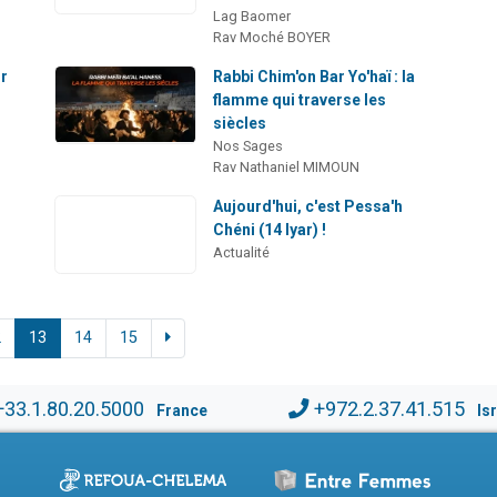
Lag Baomer
Rav Moché BOYER
ur
Rabbi Chim'on Bar Yo'haï : la
flamme qui traverse les
siècles
Nos Sages
Rav Nathaniel MIMOUN
Aujourd'hui, c'est Pessa'h
Chéni (14 Iyar) !
Actualité
2
13
14
15
+33.1.80.20.5000
+972.2.37.41.515
France
Is