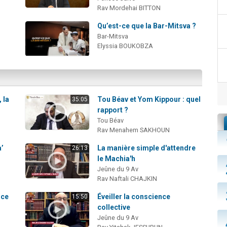
Rav Mordehai BITTON
Qu’est-ce que la Bar-Mitsva ?
Bar-Mitsva
Elyssia BOUKOBZA
 la
Tou Béav et Yom Kippour : quel
35:05
rapport ?
Tou Béav
Rav Menahem SAKHOUN
a’
La manière simple d'attendre
26:13
le Machia'h
Jeûne du 9 Av
Rav Naftali CHAJKIN
nce
Éveiller la conscience
15:50
collective
Jeûne du 9 Av