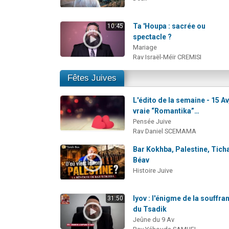
Ta 'Houpa : sacrée ou
10:45
spectacle ?
Mariage
Rav Israël-Méïr CREMISI
Fêtes Juives
L'édito de la semaine - 15 Av,
vraie “Romantika”…
Pensée Juive
Rav Daniel SCEMAMA
Bar Kokhba, Palestine, Tich
Béav
Histoire Juive
Iyov : l'énigme de la souffra
31:50
du Tsadik
Jeûne du 9 Av