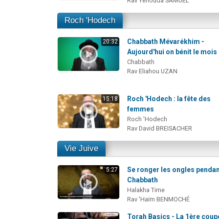
Rav Yéhouda SAMUEL
Roch 'Hodech
Chabbath Mévarékhim -
20:32
Aujourd'hui on bénit le mois
Chabbath
Rav Eliahou UZAN
Roch 'Hodech : la fête des
15:18
femmes
Roch 'Hodech
Rav David BREISACHER
Vie Juive
Se ronger les ongles penda
5:27
Chabbath
Halakha Time
Rav 'Haïm BENMOCHÉ
Torah Basics - La 1ère coup