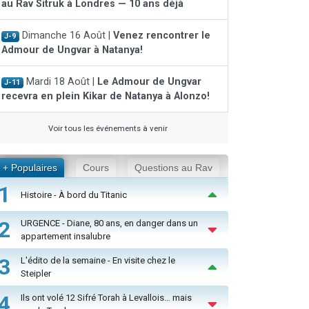
au Rav Sitruk à Londres — 10 ans déjà
Dimanche 16 Août |
Venez rencontrer le
J-9
Admour de Ungvar à Natanya!
Mardi 18 Août |
Le Admour de Ungvar
J-11
recevra en plein Kikar de Natanya à Alonzo!
Voir tous les événements à venir
+ Populaires
Cours
Questions au Rav
1
Histoire - À bord du Titanic
2
URGENCE - Diane, 80 ans, en danger dans un
appartement insalubre
3
L'édito de la semaine - En visite chez le
Steipler
4
Ils ont volé 12 Sifré Torah à Levallois… mais