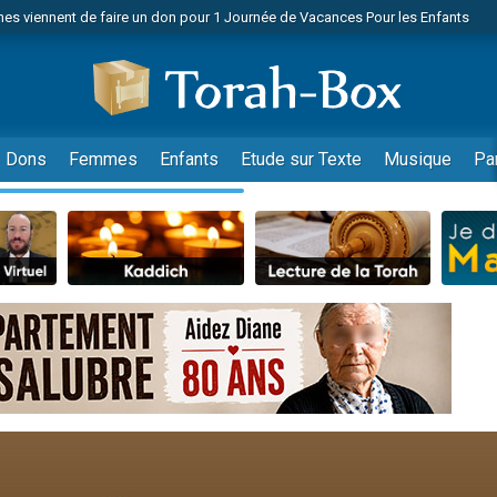
 viennent de demander une bénédiction
viennent de nous rejoindre sur WhatsApp
49 places pour étudier en groupe sur Zoom
nes viennent de faire un don pour Diane, 80 ans, dans un appartement insalu
 donner son Maasser
Dons
Femmes
Enfants
Etude sur Texte
Musique
Pa
viennent de nous rejoindre sur WhatsApp
viennent de nous rejoindre sur WhatsApp
es viennent de faire un don pour 5 jours de vacances aux Orphelins
de donner son Maasser
 viennent de demander une bénédiction
viennent de nous rejoindre sur WhatsApp
nnes viennent de faire un don pour Sauvez la jambe de Yohan
lles musiques dans Torah-Box Music
49 places pour étudier en groupe sur Zoom
viennent de nous rejoindre sur WhatsApp