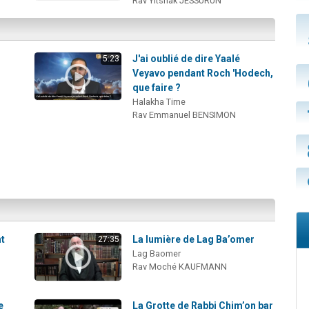
Rav Yitshak JESSURUN
J'ai oublié de dire Yaalé
5:23
Veyavo pendant Roch 'Hodech,
que faire ?
Halakha Time
Rav Emmanuel BENSIMON
nt
La lumière de Lag Ba’omer
27:35
Lag Baomer
Rav Moché KAUFMANN
e
La Grotte de Rabbi Chim’on bar