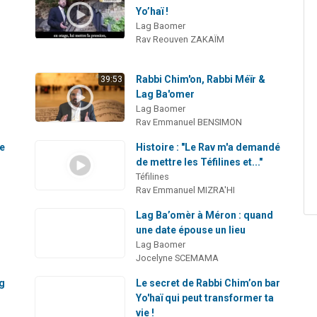
Yo’haï !
Lag Baomer
Rav Reouven ZAKAÏM
Rabbi Chim'on, Rabbi Méïr &
39:53
Lag Ba'omer
Lag Baomer
Rav Emmanuel BENSIMON
se
Histoire : "Le Rav m'a demandé
de mettre les Téfilines et..."
Téfilines
Rav Emmanuel MIZRA'HI
Lag Ba’omèr à Méron : quand
une date épouse un lieu
Lag Baomer
Jocelyne SCEMAMA
ag
Le secret de Rabbi Chim’on bar
Yo'haï qui peut transformer ta
vie !