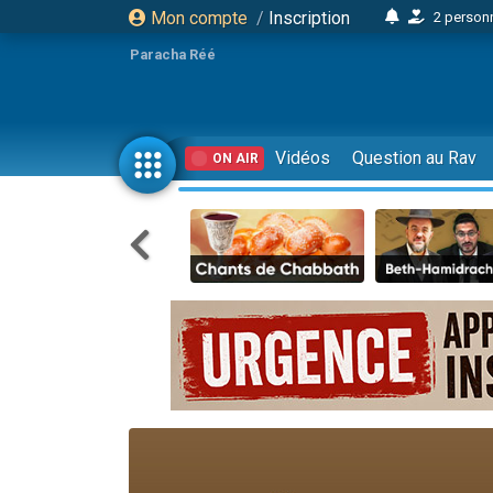
Mon compte
/
Inscription
17 personnes
4 personnes 
Paracha Réé
Il reste 
23 person
Eva vient de
Vidéos
Question au Rav
ON AIR
4 personnes 
3 personnes 
3 personn
Odaya vient 
13 personnes
2 personnes 
30 perso
12 nouve
Il reste 
3 personnes 