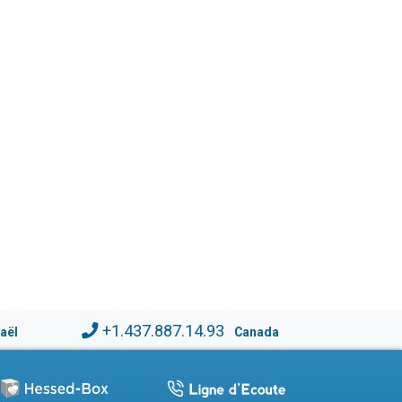
+1.437.887.14.93
raël
Canada