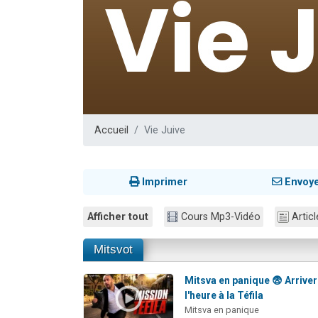
2 personnes 
2 nouvel
3 personnes 
8 personn
2 personn
Accueil
Vie Juive
Imprimer
Envoy
Afficher tout
Cours Mp3-Vidéo
Articl
Mitsvot
Mitsva en panique 😨 Arriver
l'heure à la Téfila
Mitsva en panique