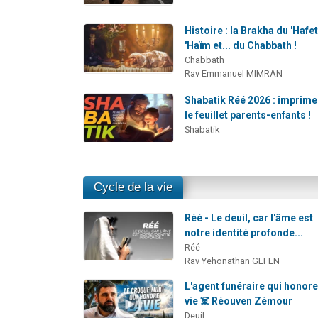
Histoire : la Brakha du 'Hafe
'Haïm et... du Chabbath !
Chabbath
Rav Emmanuel MIMRAN
Shabatik Réé 2026 : imprim
le feuillet parents-enfants !
Shabatik
Cycle de la vie
Réé - Le deuil, car l'âme est
notre identité profonde...
Réé
Rav Yehonathan GEFEN
L'agent funéraire qui honore
vie ☠️ Réouven Zémour
Deuil