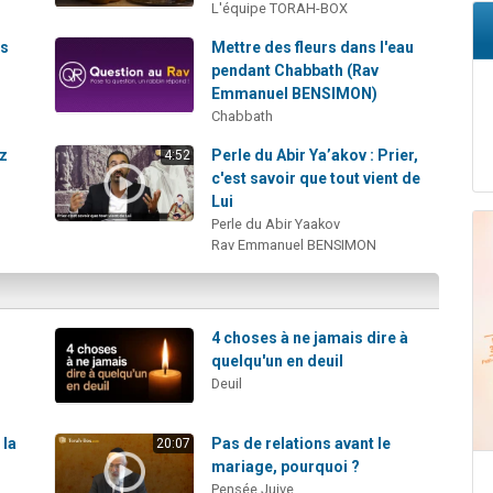
L'équipe TORAH-BOX
ts
Mettre des fleurs dans l'eau
pendant Chabbath (Rav
Emmanuel BENSIMON)
Chabbath
ez
Perle du Abir Ya’akov : Prier,
4:52
c'est savoir que tout vient de
Lui
Perle du Abir Yaakov
Rav Emmanuel BENSIMON
4 choses à ne jamais dire à
quelqu'un en deuil
Deuil
 la
Pas de relations avant le
20:07
mariage, pourquoi ?
Pensée Juive