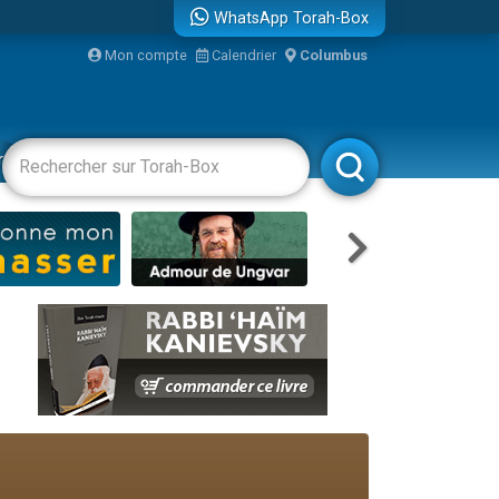
WhatsApp Torah-Box
Mon compte
Calendrier
Columbus
bre
racha
Divertissements
Livres
Rabbanim