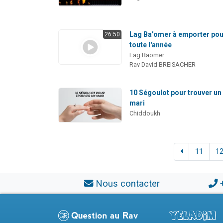
Lag Ba’omer à emporter po
26:50
toute l'année
Lag Baomer
Rav David BREISACHER
10 Ségoulot pour trouver un
mari
Chiddoukh
11
1
Nous contacter