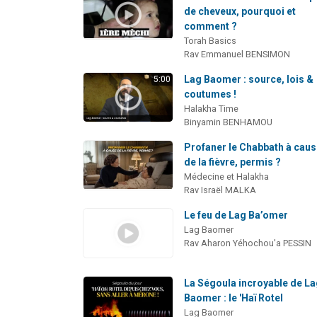
de cheveux, pourquoi et
comment ?
Torah Basics
Rav Emmanuel BENSIMON
Lag Baomer : source, lois &
5:00
coutumes !
Halakha Time
Binyamin BENHAMOU
Profaner le Chabbath à cau
de la fièvre, permis ?
Médecine et Halakha
Rav Israël MALKA
Le feu de Lag Ba’omer
Lag Baomer
Rav Aharon Yéhochou'a PESSIN
La Ségoula incroyable de L
Baomer : le 'Haï Rotel
Lag Baomer