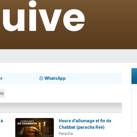
viennent de nous rejoindre sur WhatsApp
les musiques dans Torah-Box Music
viennent de nous rejoindre sur WhatsApp
es viennent de faire un don pour Tsédaka : pauvres d'Israel
es viennent de faire un don pour 1 Journée de Vacances Pour les Enfants
er
WhatsApp
es
 à
Heure d'allumage et fin de
Chabbat (paracha Réé)
Paracha