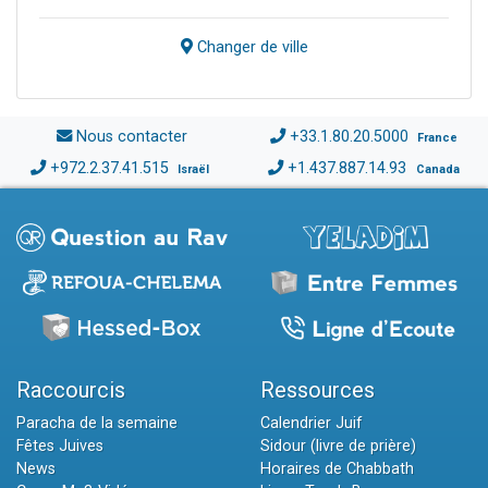
Changer de ville
Nous contacter
+33.1.80.20.5000
France
+972.2.37.41.515
+1.437.887.14.93
Israël
Canada
Raccourcis
Ressources
Paracha de la semaine
Calendrier Juif
Fêtes Juives
Sidour (livre de prière)
News
Horaires de Chabbath