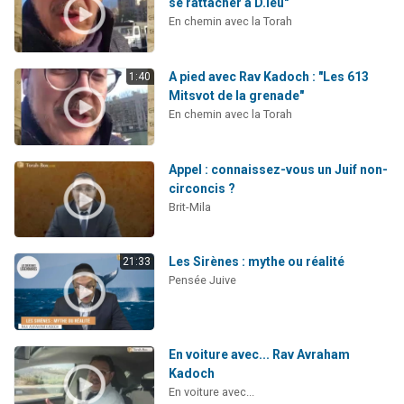
se rattacher à D.ieu"
En chemin avec la Torah
A pied avec Rav Kadoch : "Les 613
1:40
Mitsvot de la grenade"
En chemin avec la Torah
Appel : connaissez-vous un Juif non-
circoncis ?
Brit-Mila
Les Sirènes : mythe ou réalité
21:33
Pensée Juive
En voiture avec... Rav Avraham
Kadoch
En voiture avec...