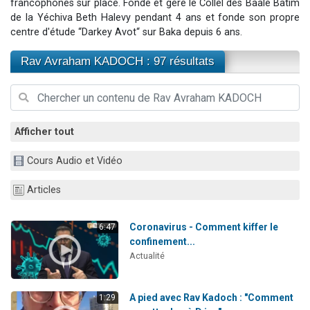
francophones sur place. Fonde et gère le Collel des Baalé Batim
3 personnes viennent de nous rejoindre sur WhatsApp
de la Yéchiva Beth Halevy pendant 4 ans et fonde son propre
centre d'étude “Darkey Avot“ sur Baka depuis 6 ans.
2 nouvelles musiques dans Torah-Box Music
8 personnes viennent de faire un don pour Tsédaka : pauvres d'Israel
Rav Avraham KADOCH : 97 résultats
Nouvelle émission radio : Visions de grandeur n°104 : Le Chabbath et le Birkat Hamazone à travers le temps
4 personnes viennent de nous rejoindre sur WhatsApp
Afficher tout
Cours Audio et Vidéo
Articles
Coronavirus - Comment kiffer le
6:47
confinement...
Actualité
A pied avec Rav Kadoch : "Comment
1:29