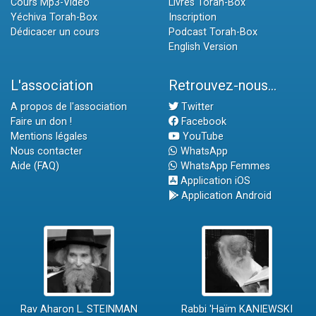
Cours Mp3-Vidéo
Livres Torah-Box
Yéchiva Torah-Box
Inscription
Dédicacer un cours
Podcast Torah-Box
English Version
L'association
Retrouvez-nous...
A propos de l'association
Twitter
Faire un don !
Facebook
Mentions légales
YouTube
Nous contacter
WhatsApp
Aide (FAQ)
WhatsApp Femmes
Application iOS
Application Android
Rav Aharon L. STEINMAN
Rabbi 'Haïm KANIEWSKI