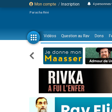
Mon compte
/
Inscription
4 personnes 
3 personnes 
Paracha Réé
Odaya vient 
3 personn
3 personn
Vidéos
Question au Rav
Dons
F
13 personnes
2 personnes 
30 perso
Il reste 
12 nouve
3 personnes 
2 personnes 
3 personnes 
2 nouvel
8 personn