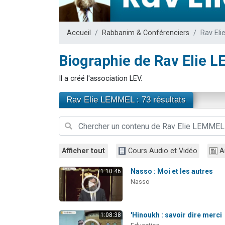
Nouvelle émis
61 personnes
Accueil
Rabbanim & Conférenciers
Rav El
Ariel vient 
Il reste 
Biographie de Rav Elie 
Eva vient de
Il a créé l'association LEV.
Rav Elie LEMMEL : 73 résultats
Afficher tout
Cours Audio et Vidéo
A
Nasso : Moi et les autres
1:10:46
Nasso
'Hinoukh : savoir dire merci
1:08:38