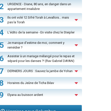
2
URGENCE - Diane, 80 ans, en danger dans un
appartement insalubre
3
Ils ont volé 12 Sifré Torah à Levallois… mais
pas la Torah
4
L'édito de la semaine - En visite chez le Steipler
5
Je manque d'estime de moi, comment y
remédier ?
6
Assister à un mariage mélangé pour le repas et
séparé pour les danses ?! (Rav Gabriel DAYAN)
7
DERNIERS JOURS : Sauvez la jambe de Yohan
8
Horaires du Jeûne de Ticha Béav
9
Elyana au buisson ardent