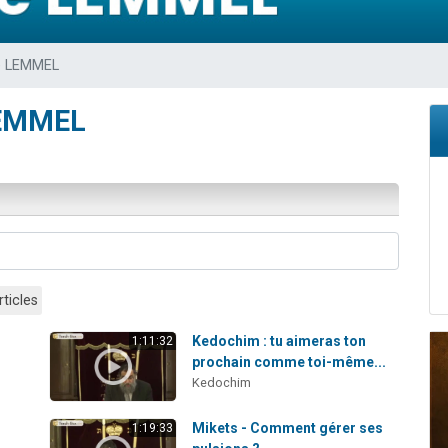
sion radio : Visions de grandeur n°104 : Le Chabbath et le Birkat Hamazone à 
 viennent de demander une bénédiction
ie LEMMEL
de donner son Maasser
49 places pour étudier en groupe sur Zoom
LEMMEL
 donner son Maasser
rticles
Kedochim : tu aimeras ton
1:11:32
prochain comme toi-même...
Kedochim
Mikets - Comment gérer ses
1:19:33