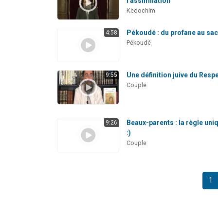
l'assimilation
Kedochim
Pékoudé : du profane au sa
4:58
Pékoudé
Une définition juive du Resp
9:55
Couple
Beaux-parents : la règle uni
9:26
:)
Couple
1