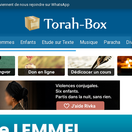
viennent de nous rejoindre sur WhatsApp
viennent de nous rejoindre sur WhatsApp
de donner son Maasser
es viennent de faire un don pour 5 jours de vacances aux Orphelins
es viennent de faire un don pour Diane, 80 ans, dans un appartement insalub
emmes
Enfants
Etude sur Texte
Musique
Paracha
Di
 viennent de demander une bénédiction
viennent de nous rejoindre sur WhatsApp
nnes viennent de faire un don pour Sauvez la jambe de Yohan
49 places pour étudier en groupe sur Zoom
lles musiques dans Torah-Box Music
viennent de nous rejoindre sur WhatsApp
viennent de nous rejoindre sur WhatsApp
viennent de nous rejoindre sur WhatsApp
les musiques dans Torah-Box Music
es viennent de faire un don pour Tsédaka : pauvres d'Israel