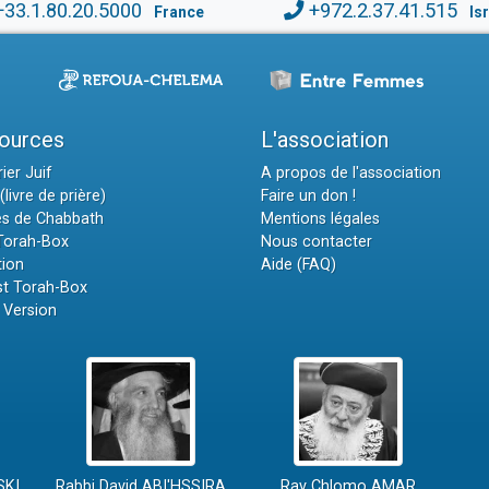
+33.1.80.20.5000
+972.2.37.41.515
France
Is
ources
L'association
ier Juif
A propos de l'association
(livre de prière)
Faire un don !
es de Chabbath
Mentions légales
 Torah-Box
Nous contacter
tion
Aide (FAQ)
t Torah-Box
 Version
SKI
Rabbi David ABI'HSSIRA
Rav Chlomo AMAR