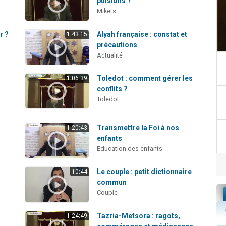
pulsions ?
Mikets
r ?
Alyah française : constat et
1:43:15
précautions
Actualité
Toledot : comment gérer les
1:06:39
conflits ?
Toledot
Transmettre la Foi à nos
1:20:43
enfants
Education des enfants
Le couple : petit dictionnaire
10:44
commun
Couple
Tazria-Metsora : ragots,
1:24:49