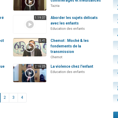
commérages et médisances
Tazria
cré
Aborder les sujets délicats
1:19:37
avec les enfants
Education des enfants
ect
Chemot : Moché & les
5:41
fondements de la
transmission
Chemot
que
La violence chez l'enfant
2:16:25
Education des enfants
2
3
4