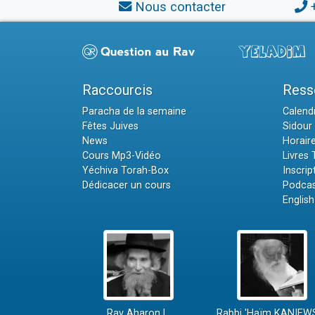
Nous contacter
Raccourcis
Ress
Paracha de la semaine
Calendr
Fêtes Juives
Sidour 
News
Horair
Cours Mp3-Vidéo
Livres
Yéchiva Torah-Box
Inscrip
Dédicacer un cours
Podcas
English
Rav Aharon L.
Rabbi 'Haïm KANIEW