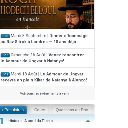
Mardi 8 Septembre |
Dinner d'hommage
J-33
au Rav Sitruk à Londres — 10 ans déjà
Dimanche 16 Août |
Venez rencontrer
J-10
le Admour de Ungvar à Natanya!
Mardi 18 Août |
Le Admour de Ungvar
J-12
recevra en plein Kikar de Natanya à Alonzo!
Voir tous les événements à venir
+ Populaires
Cours
Questions au Rav
1
Histoire - À bord du Titanic