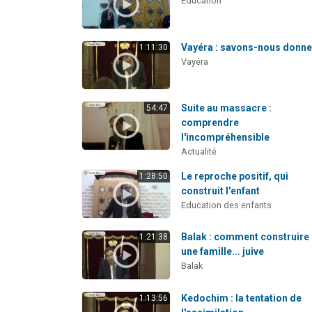
Education
Vayéra : savons-nous donne
1:11:30
Vayéra
Suite au massacre :
54:47
comprendre
l'incompréhensible
Actualité
Le reproche positif, qui
1:28:50
construit l'enfant
Education des enfants
Balak : comment construire
1:21:38
une famille... juive
Balak
Kedochim : la tentation de
1:13:56