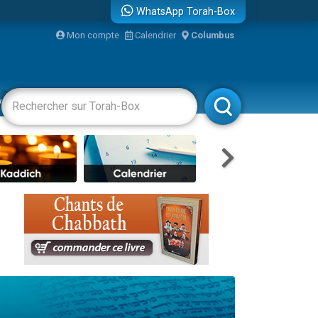
WhatsApp Torah-Box
Mon compte
Calendrier
Columbus
re
vertissements
Livres
Rabbanim