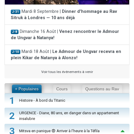
Mardi 8 Septembre |
Dinner d'hommage au Rav
J-31
Sitruk à Londres — 10 ans déjà
Dimanche 16 Août |
Venez rencontrer le Admour
J-8
de Ungvar à Natanya!
Mardi 18 Août |
Le Admour de Ungvar recevra en
J-10
plein Kikar de Natanya à Alonzo!
Voir tous les événements à venir
+ Populaires
Cours
Questions au Rav
1
Histoire - À bord du Titanic
2
URGENCE - Diane, 80 ans, en danger dans un appartement
insalubre
3
Mitsva en panique 😨 Arriver à l'heure à la Téfila