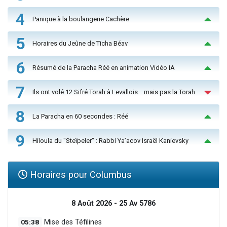
4
Panique à la boulangerie Cachère
5
Horaires du Jeûne de Ticha Béav
6
Résumé de la Paracha Réé en animation Vidéo IA
7
Ils ont volé 12 Sifré Torah à Levallois… mais pas la Torah
8
La Paracha en 60 secondes : Réé
9
Hiloula du "Steïpeler" : Rabbi Ya’acov Israël Kanievsky
Horaires pour Columbus
8 Août 2026 - 25 Av 5786
05:38
Mise des Téfilines