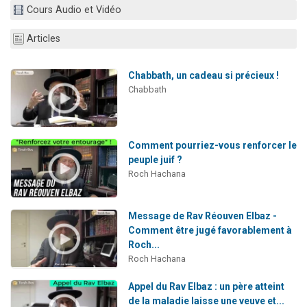
Cours Audio et Vidéo
Il reste 49 places pour étudier en groupe sur Zoom
12 nouvelles musiques dans Torah-Box Music
Articles
3 personnes viennent de nous rejoindre sur WhatsApp
2 personnes viennent de nous rejoindre sur WhatsApp
Chabbath, un cadeau si précieux !
Chabbath
2 personnes viennent de nous rejoindre sur WhatsApp
Comment pourriez-vous renforcer le
peuple juif ?
Roch Hachana
Message de Rav Réouven Elbaz -
Comment être jugé favorablement à
Roch...
Roch Hachana
Appel du Rav Elbaz : un père atteint
de la maladie laisse une veuve et...