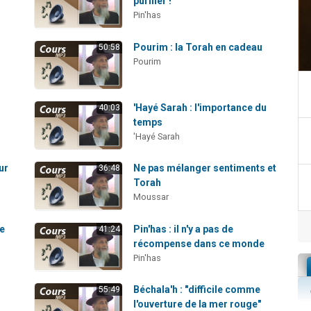
purifier !
Pin'has
Pourim : la Torah en cadeau
50:58
Pourim
'Hayé Sarah : l'importance du
40:03
temps
'Hayé Sarah
ur
Ne pas mélanger sentiments et
36:48
Torah
Moussar
te
Pin'has : il n'y a pas de
41:24
récompense dans ce monde
Pin'has
?
Béchala'h : "difficile comme
55:49
l'ouverture de la mer rouge"