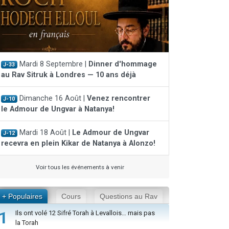
Mardi 8 Septembre |
Dinner d'hommage
J-33
au Rav Sitruk à Londres — 10 ans déjà
Dimanche 16 Août |
Venez rencontrer
J-10
le Admour de Ungvar à Natanya!
Mardi 18 Août |
Le Admour de Ungvar
J-12
recevra en plein Kikar de Natanya à Alonzo!
Voir tous les événements à venir
+ Populaires
Cours
Questions au Rav
1
Ils ont volé 12 Sifré Torah à Levallois… mais pas
la Torah