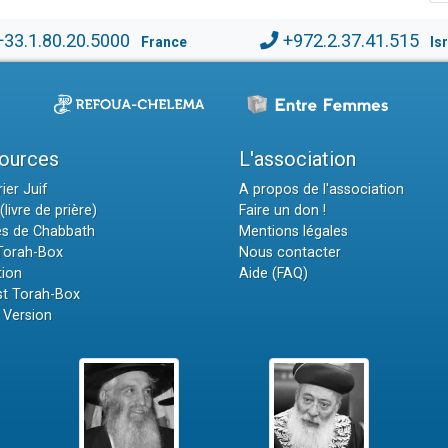
+33.1.80.20.5000
+972.2.37.41.515
France
Is
ources
L'association
ier Juif
A propos de l'association
(livre de prière)
Faire un don !
es de Chabbath
Mentions légales
 Torah-Box
Nous contacter
tion
Aide (FAQ)
t Torah-Box
 Version