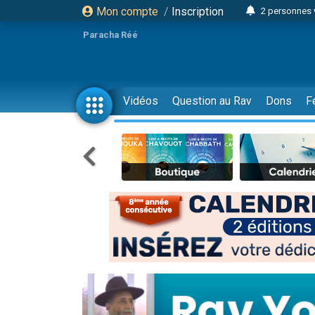
Mon compte
/
Inscription
2 personnes 
3 personnes 
Paracha Réé
2 nouvel
8 personn
4 personn
Vidéos
Question au Rav
Dons
F
Nouvelle émis
61 personnes
39 perso
Il reste 
Ariel vient 
Nathaniel vi
6 personn
2 personn
10 personnes
Il reste 