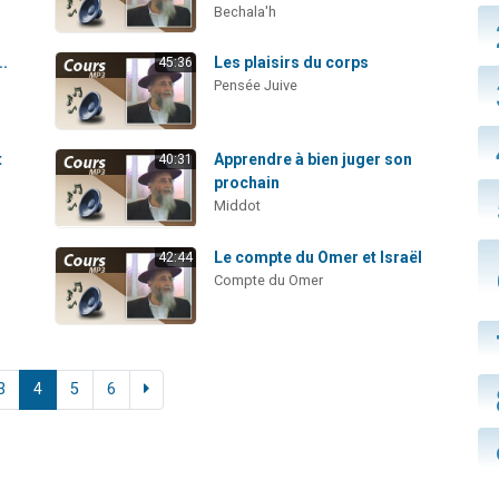
Bechala'h
..
Les plaisirs du corps
45:36
Pensée Juive
t
Apprendre à bien juger son
40:31
prochain
Middot
Le compte du Omer et Israël
42:44
Compte du Omer
3
4
5
6