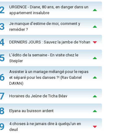
2
URGENCE - Diane, 80 ans, en danger dans un
appartement insalubre
3
Je manque d'estime de moi, comment y
remédier ?
4
DERNIERS JOURS : Sauvez la jambe de Yohan
5
L'édito de la semaine - En visite chez le
Steipler
Assister à un mariage mélangé pour le repas
6
et séparé pour les danses ?! (Rav Gabriel
DAYAN)
7
Horaires du Jeûne de Ticha Béav
8
Elyana au buisson ardent
9
4 choses à ne jamais dire à quelqu'un en
deuil