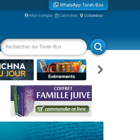
WhatsApp Torah-Box
Mon compte
Calendrier
Columbus
re
vertissements
Livres
Rabbanim
travers le temps
 leur maman
...