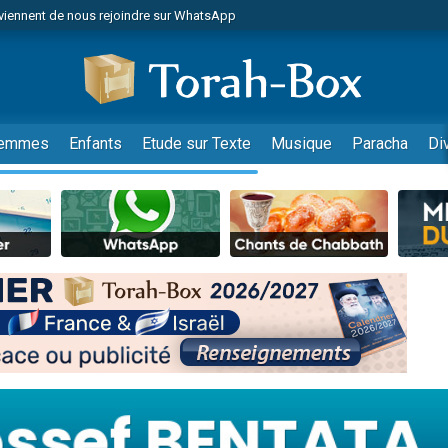
viennent de nous rejoindre sur WhatsApp
viennent de nous rejoindre sur WhatsApp
les musiques dans Torah-Box Music
es viennent de faire un don pour Tsédaka : pauvres d'Israel
es viennent de faire un don pour Diane, 80 ans, dans un appartement insalub
emmes
Enfants
Etude sur Texte
Musique
Paracha
Di
sion radio : Visions de grandeur n°104 : Le Chabbath et le Birkat Hamazone à 
 viennent de demander une bénédiction
nnes viennent de faire un don pour Sauvez la jambe de Yohan
49 places pour étudier en groupe sur Zoom
de donner son Maasser
ent de donner son Maasser
es viennent de faire un don pour 5 enfants déjà orphelins risquent de perdre
es viennent de faire un don pour Reloger Rivka, 6 enfants, victime de violences
 viennent de demander une bénédiction
49 places pour étudier en groupe sur Zoom