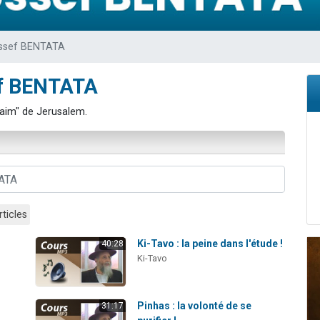
de donner son Maasser
viennent de nous rejoindre sur WhatsApp
ssef BENTATA
viennent de nous rejoindre sur WhatsApp
ient de donner son Maasser
ef BENTATA
viennent de nous rejoindre sur WhatsApp
Haim" de Jerusalem.
rticles
Ki-Tavo : la peine dans l'étude !
40:28
Ki-Tavo
Pinhas : la volonté de se
31:17