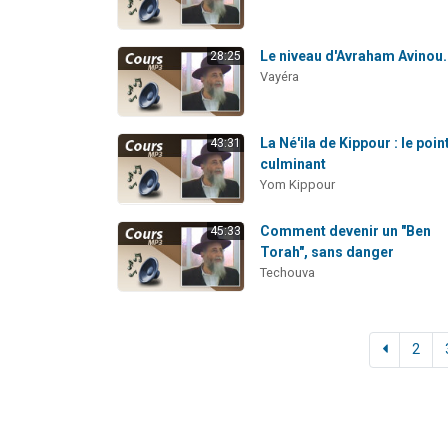
Le niveau d'Avraham Avinou.
28:25
Vayéra
La Né'ila de Kippour : le poin
43:31
culminant
Yom Kippour
Comment devenir un "Ben
45:33
Torah", sans danger
Techouva
2