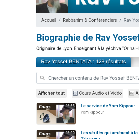
Dovan vient 
2 personnes 
Accueil
Rabbanim & Conférenciers
Rav Yo
2 personnes 
Malgorzata v
Biographie de Rav Yoss
3 personnes 
Originaire de Lyon. Enseignant à la yéchiva "Or ha'
Rav Yossef BENTATA : 128 résultats
Afficher tout
Cours Audio et Vidéo
A
Le service de Yom Kippour
46:33
Yom Kippour
Les vérités qui amènent à la
45:20