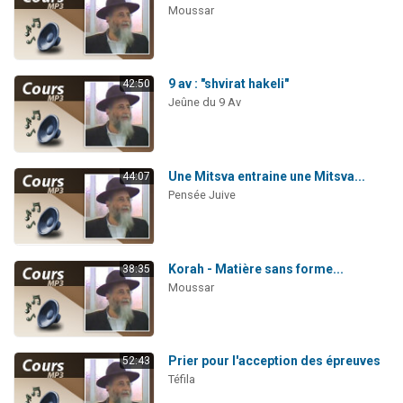
Moussar
9 av : "shvirat hakeli"
42:50
Jeûne du 9 Av
Une Mitsva entraine une Mitsva...
44:07
Pensée Juive
Korah - Matière sans forme...
38:35
Moussar
Prier pour l'acception des épreuves
52:43
Téfila