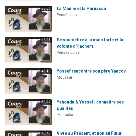
La Manne et la Parnassa
50:06
Pensée Juive
Se soumettre à la main forte et la
42:01
volonté d'Hachem
Pensée Juive
Yossef rencontre son père Yaacov
43:10
Moussar
Yehouda & Yossef : connaitre ses
50:22
qualités
'Hanouka
Vivre au Présent, et non au Futur
45:46