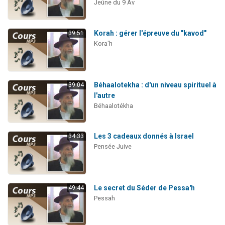
Jeûne du 9 Av
Korah : gérer l'épreuve du "kavod"
39:51
Kora'h
Béhaalotekha : d'un niveau spirituel à
39:04
l'autre
Béhaalotékha
Les 3 cadeaux donnés à Israel
34:33
Pensée Juive
Le secret du Séder de Pessa'h
49:44
Pessah