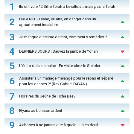
1
Ils ont volé 12 Sifré Torah à Levallois… mais pas la Torah
2
URGENCE - Diane, 80 ans, en danger dans un
appartement insalubre
3
Je manque d'estime de moi, comment y remédier ?
4
DERNIERS JOURS : Sauvez la jambe de Yohan
5
L'édito de la semaine - En visite chez le Steipler
6
Assister à un mariage mélangé pour le repas et séparé
pour les danses ?! (Rav Gabriel DAYAN)
7
Horaires du Jeûne de Ticha Béav
8
Elyana au buisson ardent
9
4 choses à ne jamais dire à quelqu'un en deuil