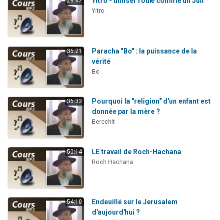
Yitro - utiliser l'ouïe comme un Juif
28:47
Yitro
Paracha "Bo" : la puissance de la
36:21
vérité
Bo
Pourquoi la "religion" d'un enfant est
36:33
donnée par la mère ?
Berechit
LE travail de Roch-Hachana
50:14
Roch Hachana
Endeuillé sur le Jerusalem
54:10
d'aujourd'hui ?