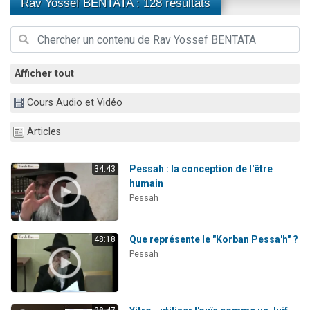
Rav Yossef BENTATA : 128 résultats
Il reste 49 places pour étudier en groupe sur Zoom
Dovan vient de donner son Maasser
2 personnes viennent de nous rejoindre sur WhatsApp
2 personnes viennent de nous rejoindre sur WhatsApp
Afficher tout
Malgorzata vient de donner son Maasser
Cours Audio et Vidéo
Articles
Pessah : la conception de l'être
34:43
humain
Pessah
Que représente le "Korban Pessa'h" ?
48:18
Pessah