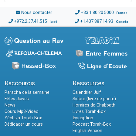
Nous contacter
+33.1.80.20.5000
France
+972.2.37.41.515
+1.437.887.14.93
Israël
Canada
Raccourcis
Ressources
Paracha de la semaine
Calendrier Juif
Fêtes Juives
Sidour (livre de prière)
News
Horaires de Chabbath
Cours Mp3-Vidéo
Livres Torah-Box
Yéchiva Torah-Box
Inscription
Dédicacer un cours
Podcast Torah-Box
English Version