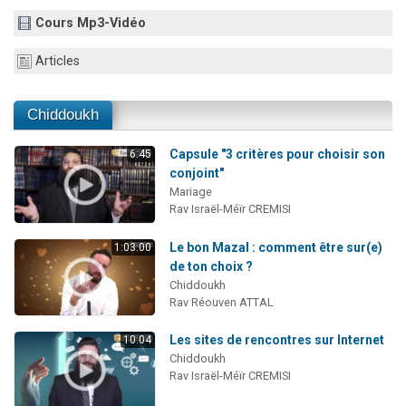
Il reste 49 places pour étudier en groupe sur Zoom
Cours Mp3-Vidéo
12 nouvelles musiques dans Torah-Box Music
Articles
3 personnes viennent de nous rejoindre sur WhatsApp
2 personnes viennent de nous rejoindre sur WhatsApp
Chiddoukh
2 personnes viennent de nous rejoindre sur WhatsApp
Capsule "3 critères pour choisir son
6:45
conjoint"
Mariage
Rav Israël-Méïr CREMISI
Le bon Mazal : comment être sur(e)
1:03:00
de ton choix ?
Chiddoukh
Rav Réouven ATTAL
Les sites de rencontres sur Internet
10:04
Chiddoukh
Rav Israël-Méïr CREMISI