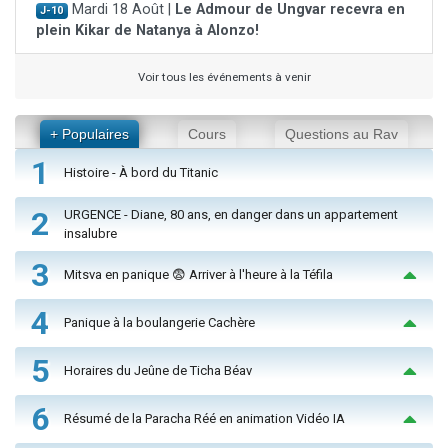
Mardi 18 Août |
Le Admour de Ungvar recevra en
J-10
plein Kikar de Natanya à Alonzo!
Voir tous les événements à venir
+ Populaires
Cours
Questions au Rav
1
Histoire - À bord du Titanic
2
URGENCE - Diane, 80 ans, en danger dans un appartement
insalubre
3
Mitsva en panique 😨 Arriver à l'heure à la Téfila
4
Panique à la boulangerie Cachère
5
Horaires du Jeûne de Ticha Béav
6
Résumé de la Paracha Réé en animation Vidéo IA