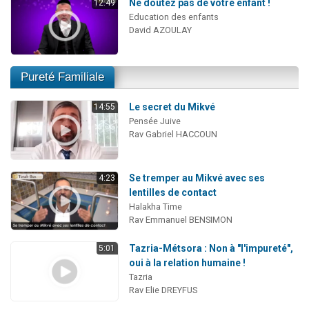
Ne doutez pas de votre enfant !
12:49
Education des enfants
David AZOULAY
Pureté Familiale
Le secret du Mikvé
14:55
Pensée Juive
Rav Gabriel HACCOUN
Se tremper au Mikvé avec ses
4:23
lentilles de contact
Halakha Time
Rav Emmanuel BENSIMON
Tazria-Métsora : Non à "l'impureté",
5:01
oui à la relation humaine !
Tazria
Rav Elie DREYFUS