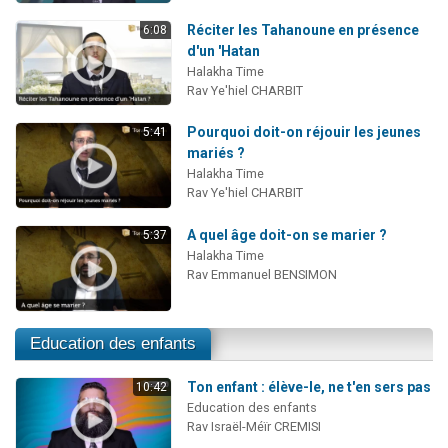
Réciter les Tahanoune en présence
6:08
d'un 'Hatan
Halakha Time
Rav Ye'hiel CHARBIT
Pourquoi doit-on réjouir les jeunes
5:41
mariés ?
Halakha Time
Rav Ye'hiel CHARBIT
A quel âge doit-on se marier ?
5:37
Halakha Time
Rav Emmanuel BENSIMON
Education des enfants
Ton enfant : élève-le, ne t'en sers pas
10:42
Education des enfants
Rav Israël-Méïr CREMISI