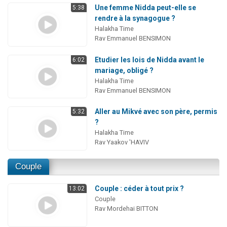
Une femme Nidda peut-elle se
5:38
rendre à la synagogue ?
Halakha Time
Rav Emmanuel BENSIMON
Etudier les lois de Nidda avant le
6:02
mariage, obligé ?
Halakha Time
Rav Emmanuel BENSIMON
Aller au Mikvé avec son père, permis
5:32
?
Halakha Time
Rav Yaakov 'HAVIV
Couple
Couple : céder à tout prix ?
13:02
Couple
Rav Mordehai BITTON