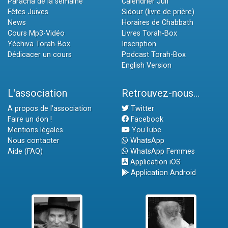
Paracha de la semaine
Calendrier Juif
Fêtes Juives
Sidour (livre de prière)
News
Horaires de Chabbath
Cours Mp3-Vidéo
Livres Torah-Box
Yéchiva Torah-Box
Inscription
Dédicacer un cours
Podcast Torah-Box
English Version
L'association
Retrouvez-nous...
A propos de l'association
Twitter
Faire un don !
Facebook
Mentions légales
YouTube
Nous contacter
WhatsApp
Aide (FAQ)
WhatsApp Femmes
Application iOS
Application Android