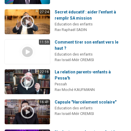
Secret éducatif : aider l'enfant à
27:24
remplir SA mission
Education des enfants
Rav Raphaël SADIN
Comment tirer son enfant vers le
11:59
haut ?
Education des enfants
Rav Israël-Méïr CREMISI
La relation parents-enfants à
22:16
Pessa'h
Pessah
Rav Moché KAUFMANN
Capsule "Harcèlement scolaire"
16:41
Education des enfants
Rav Israël-Méïr CREMISI