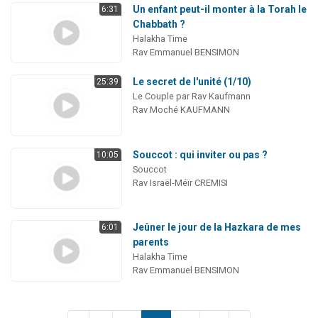
Un enfant peut-il monter à la Torah le
6:31
Chabbath ?
Halakha Time
Rav Emmanuel BENSIMON
Le secret de l'unité (1/10)
25:39
Le Couple par Rav Kaufmann
Rav Moché KAUFMANN
Souccot : qui inviter ou pas ?
10:05
Souccot
Rav Israël-Méïr CREMISI
Jeûner le jour de la Hazkara de mes
6:01
parents
Halakha Time
Rav Emmanuel BENSIMON