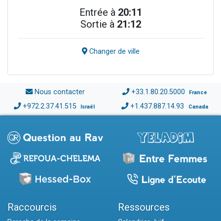
Entrée à
20:11
Sortie à
21:12
Changer de ville
Nous contacter
+33.1.80.20.5000
France
+972.2.37.41.515
+1.437.887.14.93
Israël
Canada
Raccourcis
Ressources