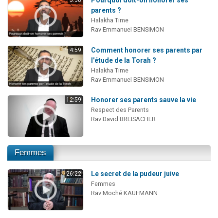
Pourquoi doit-on honorer ses
5:58
parents ?
Halakha Time
Rav Emmanuel BENSIMON
Comment honorer ses parents par
4:59
l'étude de la Torah ?
Halakha Time
Rav Emmanuel BENSIMON
Honorer ses parents sauve la vie
12:59
Respect des Parents
Rav David BREISACHER
Femmes
Le secret de la pudeur juive
26:22
Femmes
Rav Moché KAUFMANN