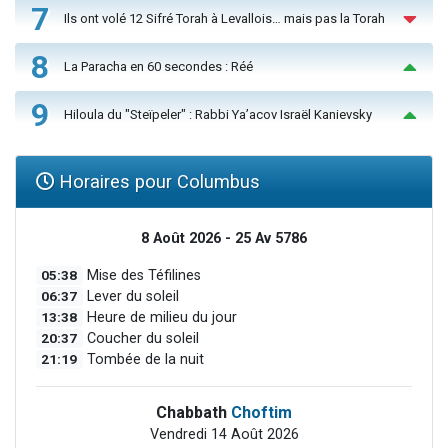
7
Ils ont volé 12 Sifré Torah à Levallois… mais pas la Torah
8
La Paracha en 60 secondes : Réé
9
Hiloula du "Steïpeler" : Rabbi Ya’acov Israël Kanievsky
Horaires pour Columbus
8 Août 2026 - 25 Av 5786
05:38
Mise des Téfilines
06:37
Lever du soleil
13:38
Heure de milieu du jour
20:37
Coucher du soleil
21:19
Tombée de la nuit
Chabbath
Choftim
Vendredi 14 Août 2026