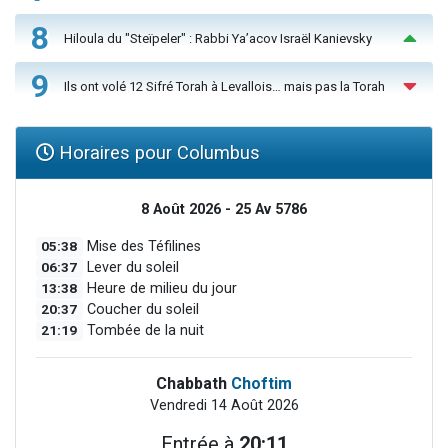
8
Hiloula du "Steïpeler" : Rabbi Ya’acov Israël Kanievsky
9
Ils ont volé 12 Sifré Torah à Levallois… mais pas la Torah
Horaires pour Columbus
8 Août 2026 - 25 Av 5786
05:38
Mise des Téfilines
06:37
Lever du soleil
13:38
Heure de milieu du jour
20:37
Coucher du soleil
21:19
Tombée de la nuit
Chabbath
Choftim
Vendredi 14 Août 2026
Entrée à
20:11