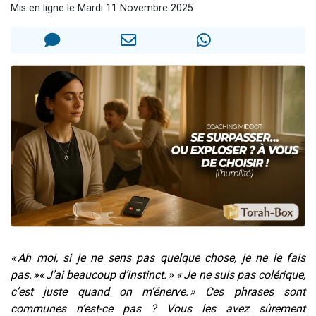
Mis en ligne le Mardi 11 Novembre 2025
13 personnes viennent de demander une bénédiction
30 personnes viennent de faire un don pour Sauvez la jambe de Yohan
Il reste 49 places pour étudier en groupe sur Zoom
12 nouvelles musiques dans Torah-Box Music
29 personnes viennent de demander une bénédiction
« Ah moi, si je ne sens pas quelque chose, je ne le fais
pas. »« J’ai beaucoup d’instinct. » « Je ne suis pas colérique,
c’est juste quand on m’énerve. » Ces phrases sont
communes n’est-ce pas ? Vous les avez sûrement