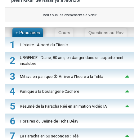
plein Kikar de Natanya à Alonzo!
Voir tous les événements à venir
+ Populaires
Cours
Questions au Rav
1
Histoire - À bord du Titanic
2
URGENCE - Diane, 80 ans, en danger dans un appartement
insalubre
3
Mitsva en panique 😨 Arriver à l'heure à la Téfila
4
Panique à la boulangerie Cachère
5
Résumé de la Paracha Réé en animation Vidéo IA
6
Horaires du Jeûne de Ticha Béav
7
La Paracha en 60 secondes : Réé