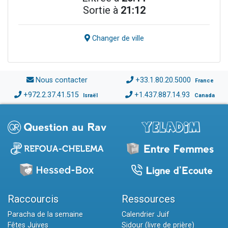
Sortie à
21:12
Changer de ville
Nous contacter
+33.1.80.20.5000
France
+972.2.37.41.515
+1.437.887.14.93
Israël
Canada
Raccourcis
Ressources
Paracha de la semaine
Calendrier Juif
Fêtes Juives
Sidour (livre de prière)