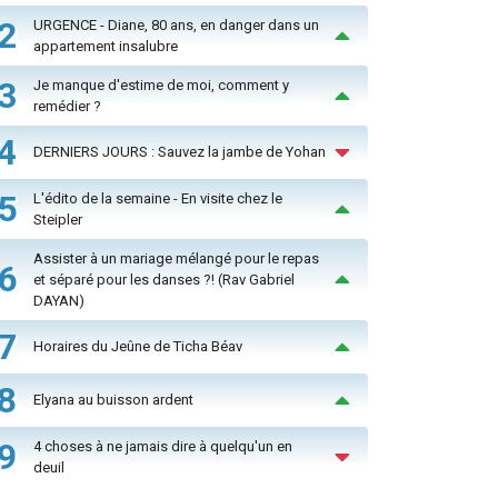
2
URGENCE - Diane, 80 ans, en danger dans un
appartement insalubre
3
Je manque d'estime de moi, comment y
remédier ?
4
DERNIERS JOURS : Sauvez la jambe de Yohan
5
L'édito de la semaine - En visite chez le
Steipler
Assister à un mariage mélangé pour le repas
6
et séparé pour les danses ?! (Rav Gabriel
DAYAN)
7
Horaires du Jeûne de Ticha Béav
8
Elyana au buisson ardent
9
4 choses à ne jamais dire à quelqu'un en
deuil