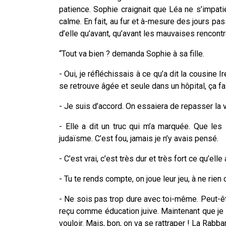
patience. Sophie craignait que Léa ne s’impati
calme. En fait, au fur et à-mesure des jours pa
d’elle qu’avant, qu’avant les mauvaises rencontr
“Tout va bien ? demanda Sophie à sa fille.
- Oui, je réfléchissais à ce qu’a dit la cousine I
se retrouve âgée et seule dans un hôpital, ça fai
- Je suis d’accord. On essaiera de repasser la vo
- Elle a dit un truc qui m’a marquée. Que les
judaïsme. C’est fou, jamais je n’y avais pensé.
- C’est vrai, c’est très dur et très fort ce qu’elle 
- Tu te rends compte, on joue leur jeu, à ne rien 
- Ne sois pas trop dure avec toi-même. Peut-êtr
reçu comme éducation juive. Maintenant que je 
vouloir. Mais, bon, on va se rattraper ! La Rabb