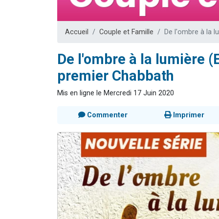
Dovan vient 
2 personnes 
Accueil
Couple et Famille
De l'ombre à la l
2 personnes 
Malgorzata v
De l'ombre à la lumière (
3 personnes 
premier Chabbath
Mis en ligne le Mercredi 17 Juin 2020
Commenter
Imprimer