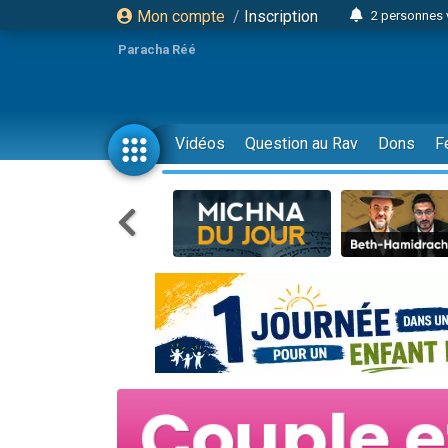
Mon compte
/
Inscription
2 personnes 
3 personnes 
Paracha Réé
2 nouvel
8 personn
4 personn
Vidéos
Question au Rav
Dons
F
Nouvelle émis
61 personnes
39 perso
Il reste 
Ariel vient 
Nathaniel vi
6 personn
2 personn
10 personnes
Il reste 