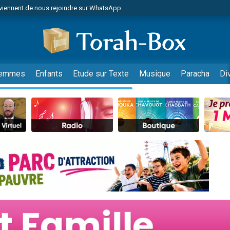
viennent de nous rejoindre sur WhatsApp
viennent de nous rejoindre sur WhatsApp
les musiques dans Torah-Box Music
es viennent de faire un don pour Tsédaka : pauvres d'Israel
es viennent de faire un don pour Diane, 80 ans, dans un appartement insalub
emmes
Enfants
Etude sur Texte
Musique
Paracha
Di
sion radio : Visions de grandeur n°104 : Le Chabbath et le Birkat Hamazone à 
 viennent de demander une bénédiction
nnes viennent de faire un don pour Sauvez la jambe de Yohan
49 places pour étudier en groupe sur Zoom
de donner son Maasser
ent de donner son Maasser
es viennent de faire un don pour 5 enfants déjà orphelins risquent de perdre
es viennent de faire un don pour Reloger Rivka, 6 enfants, victime de violences
 viennent de demander une bénédiction
49 places pour étudier en groupe sur Zoom