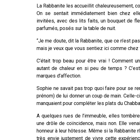
La Rabbanite les accueillit chaleureusement, 
On se sentait immédiatement bien chez elle
invitées, avec des lits faits, un bouquet de 
parfumés, posés sur la table de nuit.
“Je me doute, dit la Rabbanite, que ce n’est pas
mais je veux que vous sentiez ici comme chez 
C’était trop beau pour être vrai ! Comment 
autant de chaleur en si peu de temps ? C’est
marques d’affection.
Sophie ne savait pas trop quoi faire pour se ren
prénom) de lui donner un coup de main. Celle-ci
manquaient pour compléter les plats du Chabba
A quelques rues de l’immeuble, elles tombèrent 
une drôle de coïncidence, mais non. Elle venai
honneur à leur hôtesse. Même si la Rabbanite n’a
très envie justement de vivre cette expérien