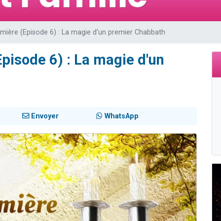
de donner son Maasser
viennent de nous rejoindre sur WhatsApp
umière (Episode 6) : La magie d'un premier Chabbath
viennent de nous rejoindre sur WhatsApp
ient de donner son Maasser
Episode 6) : La magie d'un
viennent de nous rejoindre sur WhatsApp
Envoyer
WhatsApp