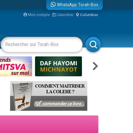
WhatsApp Torah-Box
Mon compte
Calendrier
Columbus
re
vertissements
Livres
Rabbanim
travers le temps
 leur maman
...