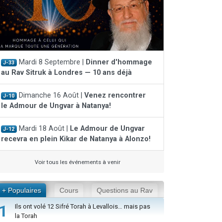
Mardi 8 Septembre |
Dinner d'hommage
J-33
au Rav Sitruk à Londres — 10 ans déjà
Dimanche 16 Août |
Venez rencontrer
J-10
le Admour de Ungvar à Natanya!
Mardi 18 Août |
Le Admour de Ungvar
J-12
recevra en plein Kikar de Natanya à Alonzo!
Voir tous les événements à venir
+ Populaires
Cours
Questions au Rav
1
Ils ont volé 12 Sifré Torah à Levallois… mais pas
la Torah