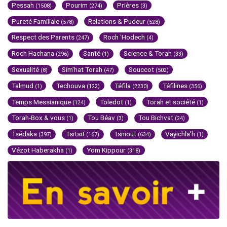
Pessah
Pourim
Prières
(1508)
(274)
(3)
Pureté Familiale
Relations & Pudeur
(578)
(528)
Respect des Parents
Roch 'Hodech
(247)
(4)
Roch Hachana
Santé
Science & Torah
(296)
(1)
(33)
Sexualité
Sim'hat Torah
Souccot
(8)
(47)
(502)
Talmud
Techouva
Téfila
Téfilines
(1)
(122)
(2230)
(356)
Temps Messianique
Toledot
Torah et société
(124)
(1)
(1)
Torah-Box & vous
Tou Béav
Tou Bichvat
(1)
(3)
(24)
Tsédaka
Tsitsit
Tsniout
Vayichla'h
(397)
(167)
(634)
(1)
Vézot Haberakha
Yom Kippour
(1)
(318)