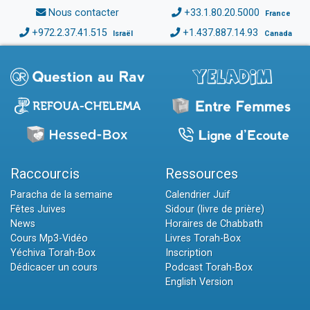
Nous contacter
+33.1.80.20.5000
France
+972.2.37.41.515
+1.437.887.14.93
Israël
Canada
Raccourcis
Ressources
Paracha de la semaine
Calendrier Juif
Fêtes Juives
Sidour (livre de prière)
News
Horaires de Chabbath
Cours Mp3-Vidéo
Livres Torah-Box
Yéchiva Torah-Box
Inscription
Dédicacer un cours
Podcast Torah-Box
English Version