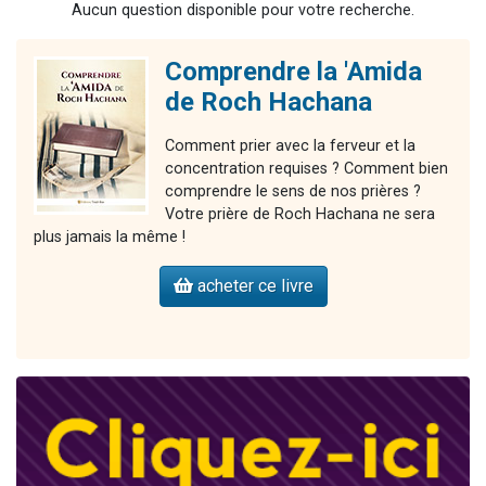
Aucun question disponible pour votre recherche.
17 personnes viennent de demander une bénédiction
4 personnes viennent de nous rejoindre sur WhatsApp
Comprendre la 'Amida
Il reste 49 places pour étudier en groupe sur Zoom
de Roch Hachana
Eva vient de donner son Maasser
Comment prier avec la ferveur et la
Eli vient de donner son Maasser
concentration requises ? Comment bien
comprendre le sens de nos prières ?
Votre prière de Roch Hachana ne sera
plus jamais la même !
acheter ce livre