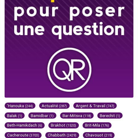
'Hanouka
Actualité
Argent & Travail
(244)
(287)
(747)
Balak
Bamidbar
Bar-Mitsva
Berechit
(1)
(1)
(118)
(1)
Beth-Hamikdach
Brakhot
Brit-Mila
(6)
(1520)
(176)
Cacheroute
Chabbath
Chavouot
(3703)
(2429)
(219)