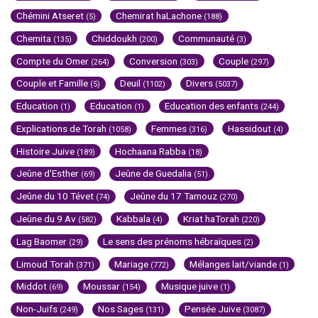
Chémini Atseret
Chemirat haLachone
(5)
(188)
Chemita
Chiddoukh
Communauté
(135)
(200)
(3)
Compte du Omer
Conversion
Couple
(264)
(303)
(297)
Couple et Famille
Deuil
Divers
(5)
(1102)
(5037)
Education
Education
Education des enfants
(1)
(1)
(244)
Explications de Torah
Femmes
Hassidout
(1058)
(316)
(4)
Histoire Juive
Hochaana Rabba
(189)
(18)
Jeûne d'Esther
Jeûne de Guedalia
(69)
(51)
Jeûne du 10 Tévet
Jeûne du 17 Tamouz
(74)
(270)
Jeûne du 9 Av
Kabbala
Kriat haTorah
(582)
(4)
(220)
Lag Baomer
Le sens des prénoms hébraïques
(29)
(2)
Limoud Torah
Mariage
Mélanges lait/viande
(371)
(772)
(1)
Middot
Moussar
Musique juive
(69)
(154)
(1)
Non-Juifs
Nos Sages
Pensée Juive
(249)
(131)
(3087)