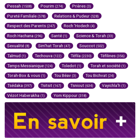
Pessah
Pourim
Prières
(1508)
(274)
(3)
Pureté Familiale
Relations & Pudeur
(578)
(528)
Respect des Parents
Roch 'Hodech
(247)
(4)
Roch Hachana
Santé
Science & Torah
(296)
(1)
(33)
Sexualité
Sim'hat Torah
Souccot
(8)
(47)
(502)
Talmud
Techouva
Téfila
Téfilines
(1)
(122)
(2230)
(356)
Temps Messianique
Toledot
Torah et société
(124)
(1)
(1)
Torah-Box & vous
Tou Béav
Tou Bichvat
(1)
(3)
(24)
Tsédaka
Tsitsit
Tsniout
Vayichla'h
(397)
(167)
(634)
(1)
Vézot Haberakha
Yom Kippour
(1)
(318)