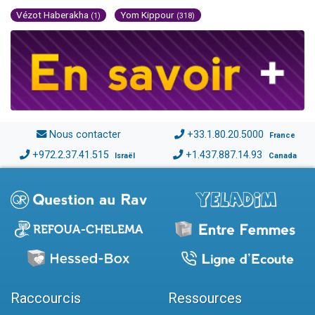
Vézot Haberakha
Yom Kippour
(1)
(318)
Nous contacter
+33.1.80.20.5000
France
+972.2.37.41.515
+1.437.887.14.93
Israël
Canada
Raccourcis
Ressources