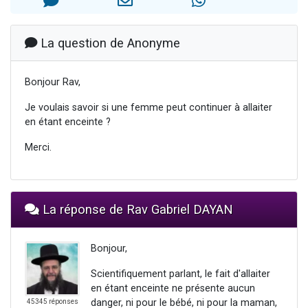
13 personnes viennent de demander une bénédiction
30 personnes viennent de faire un don pour Sauvez la jambe de Yohan
La question de Anonyme
Il reste 49 places pour étudier en groupe sur Zoom
12 nouvelles musiques dans Torah-Box Music
Bonjour Rav,
29 personnes viennent de demander une bénédiction
Je voulais savoir si une femme peut continuer à allaiter
en étant enceinte ?
Merci.
La réponse de Rav Gabriel DAYAN
Bonjour,
Scientifiquement parlant, le fait d'allaiter
en étant enceinte ne présente aucun
danger, ni pour le bébé, ni pour la maman,
45345 réponses