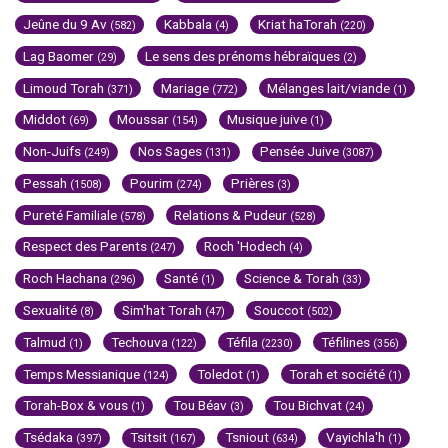
Jeûne du 9 Av
Kabbala
Kriat haTorah
(582)
(4)
(220)
Lag Baomer
Le sens des prénoms hébraïques
(29)
(2)
Limoud Torah
Mariage
Mélanges lait/viande
(371)
(772)
(1)
Middot
Moussar
Musique juive
(69)
(154)
(1)
Non-Juifs
Nos Sages
Pensée Juive
(249)
(131)
(3087)
Pessah
Pourim
Prières
(1508)
(274)
(3)
Pureté Familiale
Relations & Pudeur
(578)
(528)
Respect des Parents
Roch 'Hodech
(247)
(4)
Roch Hachana
Santé
Science & Torah
(296)
(1)
(33)
Sexualité
Sim'hat Torah
Souccot
(8)
(47)
(502)
Talmud
Techouva
Téfila
Téfilines
(1)
(122)
(2230)
(356)
Temps Messianique
Toledot
Torah et société
(124)
(1)
(1)
Torah-Box & vous
Tou Béav
Tou Bichvat
(1)
(3)
(24)
Tsédaka
Tsitsit
Tsniout
Vayichla'h
(397)
(167)
(634)
(1)