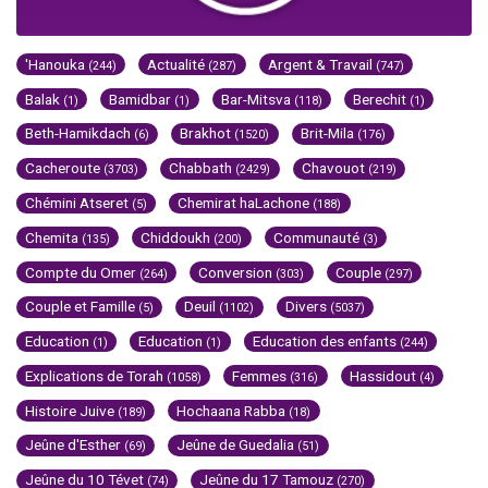
'Hanouka
Actualité
Argent & Travail
(244)
(287)
(747)
Balak
Bamidbar
Bar-Mitsva
Berechit
(1)
(1)
(118)
(1)
Beth-Hamikdach
Brakhot
Brit-Mila
(6)
(1520)
(176)
Cacheroute
Chabbath
Chavouot
(3703)
(2429)
(219)
Chémini Atseret
Chemirat haLachone
(5)
(188)
Chemita
Chiddoukh
Communauté
(135)
(200)
(3)
Compte du Omer
Conversion
Couple
(264)
(303)
(297)
Couple et Famille
Deuil
Divers
(5)
(1102)
(5037)
Education
Education
Education des enfants
(1)
(1)
(244)
Explications de Torah
Femmes
Hassidout
(1058)
(316)
(4)
Histoire Juive
Hochaana Rabba
(189)
(18)
Jeûne d'Esther
Jeûne de Guedalia
(69)
(51)
Jeûne du 10 Tévet
Jeûne du 17 Tamouz
(74)
(270)