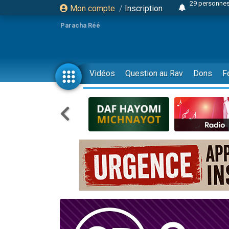
Mon compte
/
Inscription
Il reste 
16 person
Paracha Réé
2 personnes 
6 personnes 
4 personn
Vidéos
Question au Rav
Dons
F
2 personn
17 personnes
4 personnes 
Il reste 
Eva vient de
4 personnes 
3 personnes 
Odaya vient 
3 personn
2 personnes 