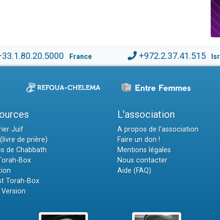
+33.1.80.20.5000
+972.2.37.41.515
France
Is
ources
L'association
ier Juif
A propos de l'association
(livre de prière)
Faire un don !
es de Chabbath
Mentions légales
 Torah-Box
Nous contacter
tion
Aide (FAQ)
t Torah-Box
 Version