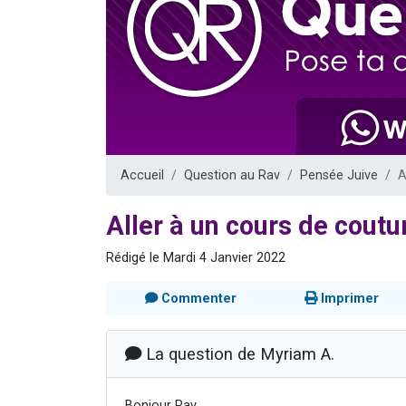
13 personnes
30 perso
Il reste 
12 nouve
29 personnes
Accueil
Question au Rav
Pensée Juive
A
Aller à un cours de cout
Rédigé le Mardi 4 Janvier 2022
Commenter
Imprimer
La question de Myriam A.
Bonjour Rav,