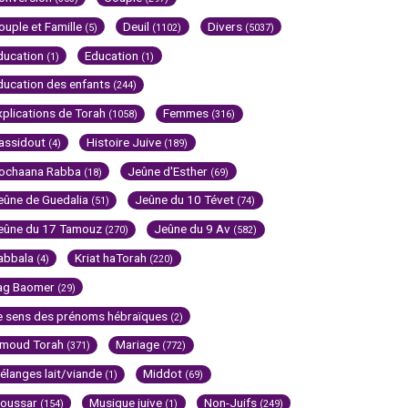
ouple et Famille
Deuil
Divers
(5)
(1102)
(5037)
ducation
Education
(1)
(1)
ducation des enfants
(244)
xplications de Torah
Femmes
(1058)
(316)
assidout
Histoire Juive
(4)
(189)
ochaana Rabba
Jeûne d'Esther
(18)
(69)
eûne de Guedalia
Jeûne du 10 Tévet
(51)
(74)
eûne du 17 Tamouz
Jeûne du 9 Av
(270)
(582)
abbala
Kriat haTorah
(4)
(220)
ag Baomer
(29)
e sens des prénoms hébraïques
(2)
imoud Torah
Mariage
(371)
(772)
élanges lait/viande
Middot
(1)
(69)
oussar
Musique juive
Non-Juifs
(154)
(1)
(249)