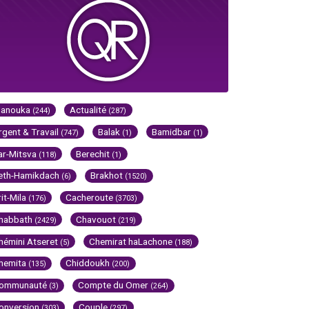
Hanouka
Actualité
(244)
(287)
rgent & Travail
Balak
Bamidbar
(747)
(1)
(1)
ar-Mitsva
Berechit
(118)
(1)
eth-Hamikdach
Brakhot
(6)
(1520)
rit-Mila
Cacheroute
(176)
(3703)
habbath
Chavouot
(2429)
(219)
hémini Atseret
Chemirat haLachone
(5)
(188)
hemita
Chiddoukh
(135)
(200)
ommunauté
Compte du Omer
(3)
(264)
onversion
Couple
(303)
(297)