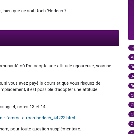
n, bien que ce soit Roch 'Hodech ?
'
A
mmunauté où l’on adopte une attitude rigoureuse, vous ne
B
B
s, si vous avez payé le cours et que vous risquez de
B
remplacement, il est possible d'adopter une attitude
C
C
ssage 4, notes 13 et 14.
C
-une-femme-a-roch-hodech_44223.html
C
hem, pour toute question supplémentaire.
C