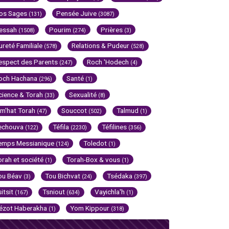
os Sages
Pensée Juive
(131)
(3087)
essah
Pourim
Prières
(1508)
(274)
(3)
ureté Familiale
Relations & Pudeur
(578)
(528)
espect des Parents
Roch 'Hodech
(247)
(4)
och Hachana
Santé
(296)
(1)
cience & Torah
Sexualité
(33)
(8)
im'hat Torah
Souccot
Talmud
(47)
(502)
(1)
echouva
Téfila
Téfilines
(122)
(2230)
(356)
emps Messianique
Toledot
(124)
(1)
orah et société
Torah-Box & vous
(1)
(1)
ou Béav
Tou Bichvat
Tsédaka
(3)
(24)
(397)
sitsit
Tsniout
Vayichla'h
(167)
(634)
(1)
ézot Haberakha
Yom Kippour
(1)
(318)