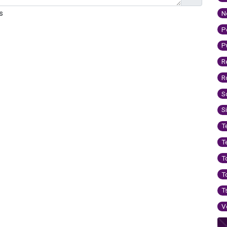
s
N
P
P
R
R
S
S
T
T
T
T
T
V