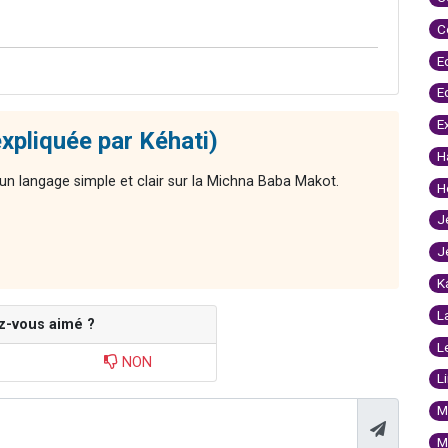
C
E
E
E
xpliquée par Kéhati)
H
n langage simple et clair sur la Michna Baba Makot.
H
J
J
K
L
z-vous aimé ?
L
NON
L
M
M