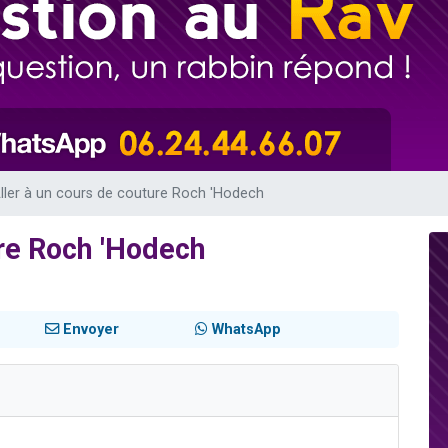
 viennent de demander une bénédiction
nnes viennent de faire un don pour Sauvez la jambe de Yohan
49 places pour étudier en groupe sur Zoom
lles musiques dans Torah-Box Music
 viennent de demander une bénédiction
ller à un cours de couture Roch 'Hodech
ure Roch 'Hodech
Envoyer
WhatsApp