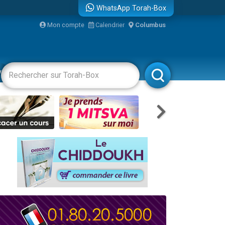
WhatsApp Torah-Box
bre
Mon compte
Calendrier
Columbus
...
vertissements
Livres
Rabbanim