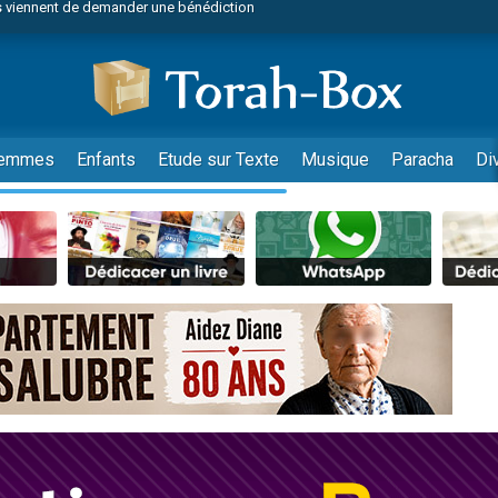
49 places pour étudier en groupe sur Zoom
nes viennent de faire un don pour Diane, 80 ans, dans un appartement insalu
viennent de nous rejoindre sur WhatsApp
viennent de nous rejoindre sur WhatsApp
es viennent de faire un don pour Reloger Rivka, 6 enfants, victime de violences
emmes
Enfants
Etude sur Texte
Musique
Paracha
Di
es viennent de faire un don pour 1 Journée de Vacances Pour les Enfants
 viennent de demander une bénédiction
viennent de nous rejoindre sur WhatsApp
49 places pour étudier en groupe sur Zoom
 donner son Maasser
viennent de nous rejoindre sur WhatsApp
viennent de nous rejoindre sur WhatsApp
de donner son Maasser
es viennent de faire un don pour 5 jours de vacances aux Orphelins
viennent de nous rejoindre sur WhatsApp