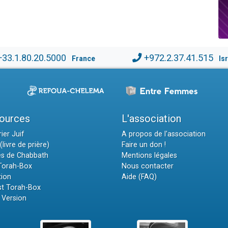
+33.1.80.20.5000
+972.2.37.41.515
France
Is
ources
L'association
ier Juif
A propos de l'association
(livre de prière)
Faire un don !
es de Chabbath
Mentions légales
 Torah-Box
Nous contacter
tion
Aide (FAQ)
t Torah-Box
 Version