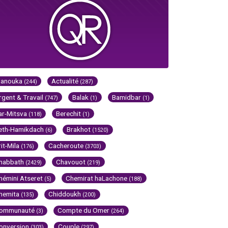
Hanouka
Actualité
(244)
(287)
rgent & Travail
Balak
Bamidbar
(747)
(1)
(1)
ar-Mitsva
Berechit
(118)
(1)
eth-Hamikdach
Brakhot
(6)
(1520)
rit-Mila
Cacheroute
(176)
(3703)
habbath
Chavouot
(2429)
(219)
hémini Atseret
Chemirat haLachone
(5)
(188)
hemita
Chiddoukh
(135)
(200)
ommunauté
Compte du Omer
(3)
(264)
onversion
Couple
(303)
(297)