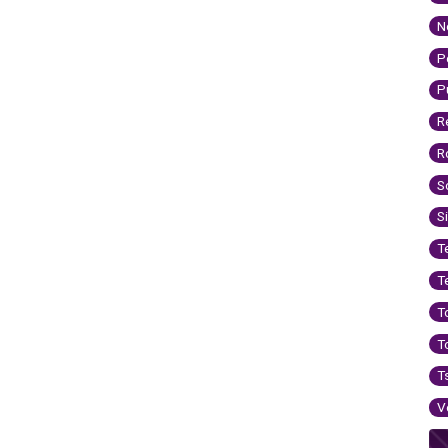
N
P
P
R
R
S
S
T
T
T
T
T
V