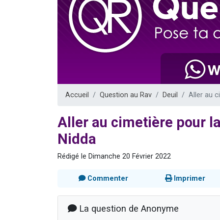
17 personnes
4 personnes 
Il reste 
Eva vient de
Eli vient de 
Accueil
Question au Rav
Deuil
Aller au 
Aller au cimetière pour l
Nidda
Rédigé le Dimanche 20 Février 2022
Commenter
Imprimer
La question de Anonyme