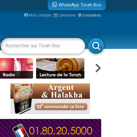
WhatsApp Torah-Box
Mon compte
Calendrier
Columbus
vertissements
Livres
Rabbanim
re
...