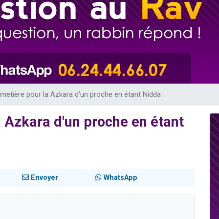
 viennent de demander une bénédiction
viennent de nous rejoindre sur WhatsApp
49 places pour étudier en groupe sur Zoom
 donner son Maasser
donner son Maasser
cimetière pour la Azkara d'un proche en étant Nidda
a Azkara d'un proche en étant
Envoyer
WhatsApp