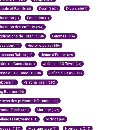
ouple et Famille
Deuil
Divers
(5)
(1102)
(5037)
ducation
Education
(1)
(1)
ducation des enfants
(244)
xplications de Torah
Femmes
(1058)
(316)
assidout
Histoire Juive
(4)
(189)
ochaana Rabba
Jeûne d'Esther
(18)
(69)
eûne de Guedalia
Jeûne du 10 Tévet
(51)
(74)
eûne du 17 Tamouz
Jeûne du 9 Av
(270)
(582)
abbala
Kriat haTorah
(4)
(220)
ag Baomer
(29)
e sens des prénoms hébraïques
(2)
imoud Torah
Mariage
(371)
(772)
élanges lait/viande
Middot
(1)
(69)
oussar
Musique juive
Non-Juifs
(154)
(1)
(249)