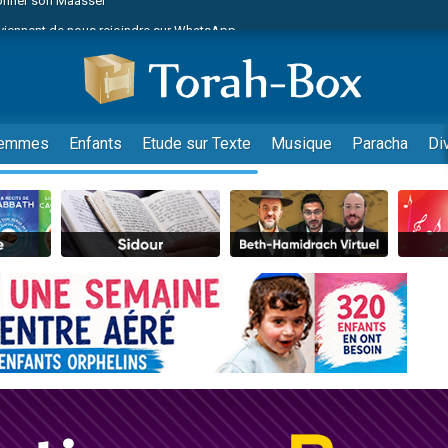
viennent de nous rejoindre sur WhatsApp
r vient de donner son Maasser
nes viennent de faire un don pour Événements Torah-Box
es viennent de faire un don pour Tsédaka : pauvres d'Israel
viennent de nous rejoindre sur WhatsApp
emmes
Enfants
Etude sur Texte
Musique
Paracha
Di
 viennent de demander une bénédiction
es viennent de faire un don pour Diane, 80 ans, dans un appartement insalub
49 places pour étudier en groupe sur Zoom
viennent de nous rejoindre sur WhatsApp
 viennent de demander une bénédiction
49 places pour étudier en groupe sur Zoom
viennent de nous rejoindre sur WhatsApp
viennent de nous rejoindre sur WhatsApp
es viennent de faire un don pour Reloger Rivka, 6 enfants, victime de violences
es viennent de faire un don pour 1 Journée de Vacances Pour les Enfants