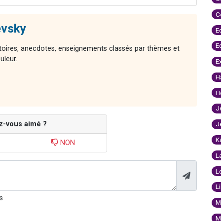
C
evsky
E
E
stoires, anecdotes, enseignements classés par thèmes et
uleur.
E
H
H
J
z-vous aimé ?
J
K
NON
L
L
L
s
M
M