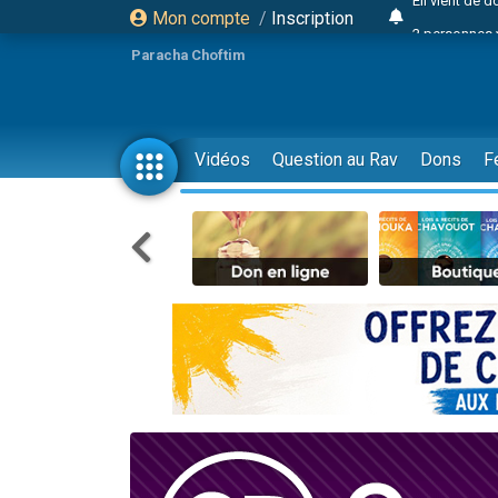
Mon compte
/
Inscription
2 personnes 
Lisbel Esthe
Paracha Choftim
3 person
2 personn
3 personnes 
Vidéos
Question au Rav
Dons
F
11 personnes
3 personn
Il reste 
2 personnes 
29 personnes
Il reste 
2 personnes 
6 personnes 
4 personn
2 personn