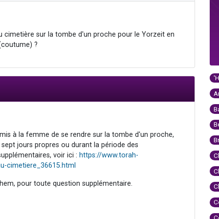
au cimetière sur la tombe d'un proche pour le Yorzeit en
 (coutume) ?
'
A
B
B
ermis à la femme de se rendre sur la tombe d'un proche,
B
 sept jours propres ou durant la période des
upplémentaires, voir ici :
https://www.torah-
C
u-cimetiere_36615.html
C
hem, pour toute question supplémentaire.
C
C
C