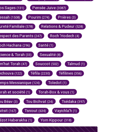
os Sages
Pensée Juive
(131)
(3087)
essah
Pourim
Prières
(1508)
(274)
(3)
ureté Familiale
Relations & Pudeur
(578)
(528)
espect des Parents
Roch 'Hodech
(247)
(4)
och Hachana
Santé
(296)
(1)
cience & Torah
Sexualité
(33)
(8)
im'hat Torah
Souccot
Talmud
(47)
(502)
(1)
echouva
Téfila
Téfilines
(122)
(2230)
(356)
emps Messianique
Toledot
(124)
(1)
orah et société
Torah-Box & vous
(1)
(1)
ou Béav
Tou Bichvat
Tsédaka
(3)
(24)
(397)
sitsit
Tsniout
Vayichla'h
(167)
(634)
(1)
ézot Haberakha
Yom Kippour
(1)
(318)