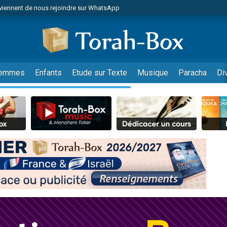
viennent de nous rejoindre sur WhatsApp
viennent de nous rejoindre sur WhatsApp
de donner son Maasser
es viennent de faire un don pour 5 jours de vacances aux Orphelins
es viennent de faire un don pour Diane, 80 ans, dans un appartement insalub
emmes
Enfants
Etude sur Texte
Musique
Paracha
Di
 viennent de demander une bénédiction
viennent de nous rejoindre sur WhatsApp
nnes viennent de faire un don pour Sauvez la jambe de Yohan
49 places pour étudier en groupe sur Zoom
lles musiques dans Torah-Box Music
viennent de nous rejoindre sur WhatsApp
viennent de nous rejoindre sur WhatsApp
viennent de nous rejoindre sur WhatsApp
les musiques dans Torah-Box Music
es viennent de faire un don pour Tsédaka : pauvres d'Israel