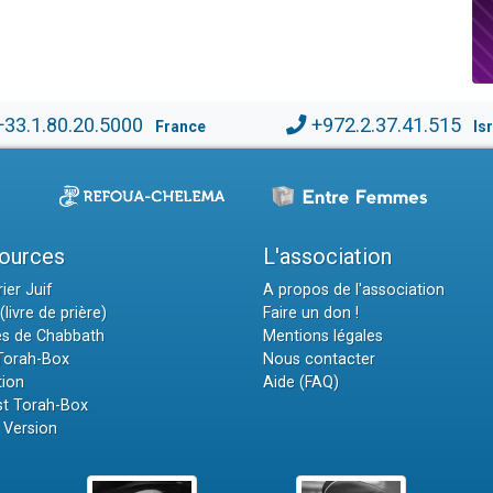
+33.1.80.20.5000
+972.2.37.41.515
France
Is
ources
L'association
ier Juif
A propos de l'association
(livre de prière)
Faire un don !
es de Chabbath
Mentions légales
 Torah-Box
Nous contacter
tion
Aide (FAQ)
t Torah-Box
 Version