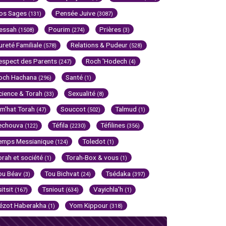
os Sages
Pensée Juive
(131)
(3087)
essah
Pourim
Prières
(1508)
(274)
(3)
ureté Familiale
Relations & Pudeur
(578)
(528)
espect des Parents
Roch 'Hodech
(247)
(4)
och Hachana
Santé
(296)
(1)
cience & Torah
Sexualité
(33)
(8)
im'hat Torah
Souccot
Talmud
(47)
(502)
(1)
echouva
Téfila
Téfilines
(122)
(2230)
(356)
emps Messianique
Toledot
(124)
(1)
orah et société
Torah-Box & vous
(1)
(1)
ou Béav
Tou Bichvat
Tsédaka
(3)
(24)
(397)
sitsit
Tsniout
Vayichla'h
(167)
(634)
(1)
ézot Haberakha
Yom Kippour
(1)
(318)