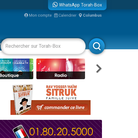
WhatsApp Torah-Box
Mon compte
Calendrier
Columbus
re
vertissements
Livres
Rabbanim