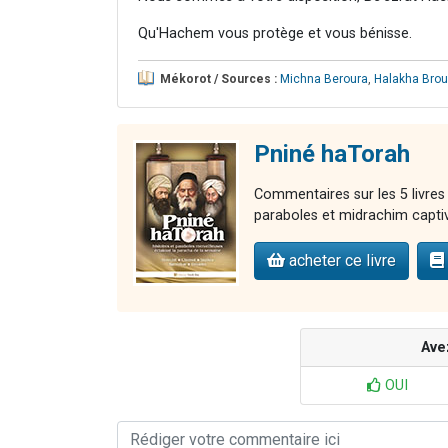
Qu'Hachem vous protège et vous bénisse.
Mékorot / Sources :
Michna Beroura
,
Halakha Brou
Pniné haTorah
Commentaires sur les 5 livres
paraboles et midrachim capti
acheter ce livre
Ave
OUI