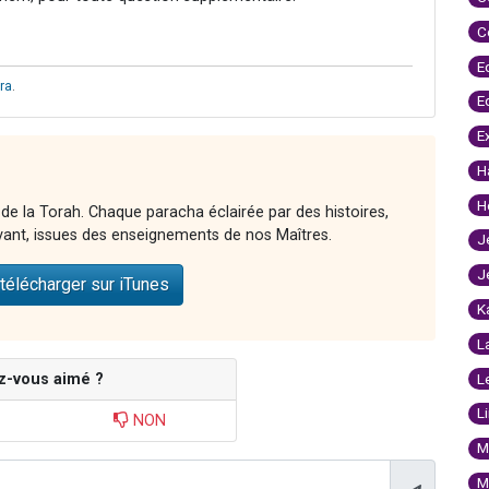
C
E
ra
.
E
E
H
H
 de la Torah. Chaque paracha éclairée par des histoires,
vant, issues des enseignements de nos Maîtres.
J
J
télécharger sur iTunes
K
L
z-vous aimé ?
L
L
NON
M
M