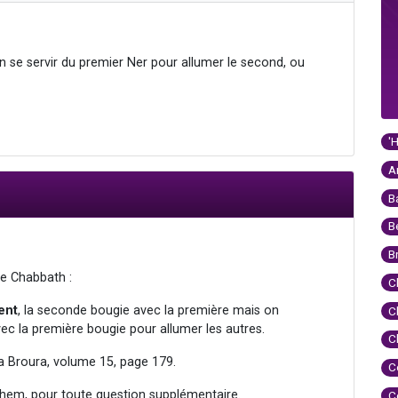
 se servir du premier Ner pour allumer le second, ou
'
A
B
B
B
de Chabbath :
C
ent
, la seconde bougie avec la première mais on
C
ec la première bougie pour allumer les autres.
C
a Broura, volume 15, page 179.
C
hem, pour toute question supplémentaire.
C