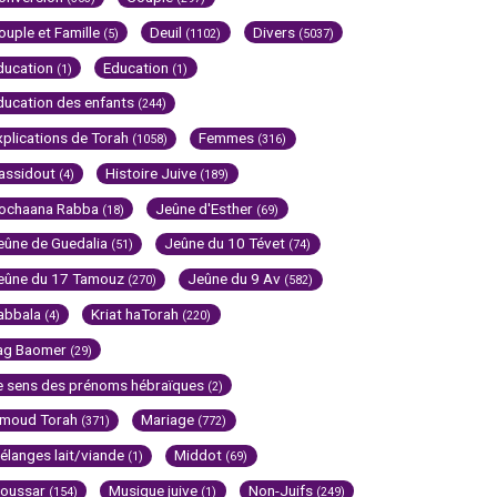
ouple et Famille
Deuil
Divers
(5)
(1102)
(5037)
ducation
Education
(1)
(1)
ducation des enfants
(244)
xplications de Torah
Femmes
(1058)
(316)
assidout
Histoire Juive
(4)
(189)
ochaana Rabba
Jeûne d'Esther
(18)
(69)
eûne de Guedalia
Jeûne du 10 Tévet
(51)
(74)
eûne du 17 Tamouz
Jeûne du 9 Av
(270)
(582)
abbala
Kriat haTorah
(4)
(220)
ag Baomer
(29)
e sens des prénoms hébraïques
(2)
imoud Torah
Mariage
(371)
(772)
élanges lait/viande
Middot
(1)
(69)
oussar
Musique juive
Non-Juifs
(154)
(1)
(249)