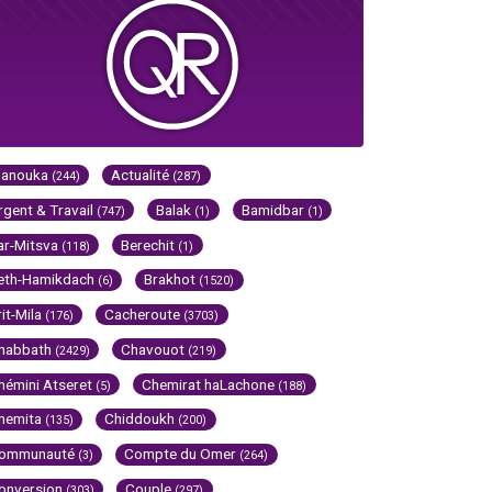
Hanouka
Actualité
(244)
(287)
rgent & Travail
Balak
Bamidbar
(747)
(1)
(1)
ar-Mitsva
Berechit
(118)
(1)
eth-Hamikdach
Brakhot
(6)
(1520)
rit-Mila
Cacheroute
(176)
(3703)
habbath
Chavouot
(2429)
(219)
hémini Atseret
Chemirat haLachone
(5)
(188)
hemita
Chiddoukh
(135)
(200)
ommunauté
Compte du Omer
(3)
(264)
onversion
Couple
(303)
(297)