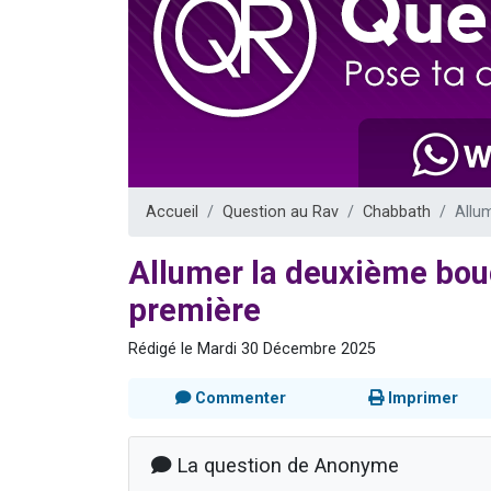
Nouvelle émis
61 personnes
Ariel vient 
Il reste 
Eva vient de
Accueil
Question au Rav
Chabbath
Allu
Allumer la deuxième bou
première
Rédigé le Mardi 30 Décembre 2025
Commenter
Imprimer
La question de Anonyme