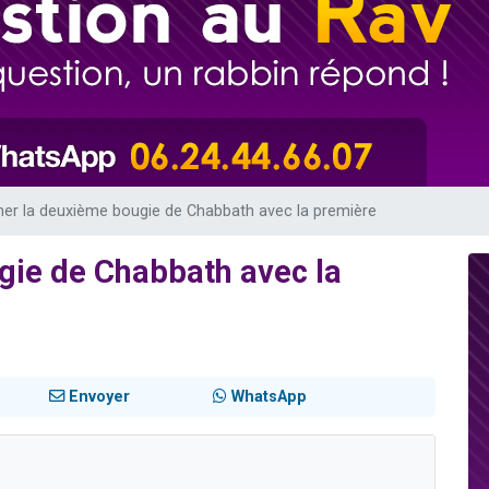
sion radio : Visions de grandeur n°104 : Le Chabbath et le Birkat Hamazone à 
 viennent de demander une bénédiction
de donner son Maasser
49 places pour étudier en groupe sur Zoom
 donner son Maasser
mer la deuxième bougie de Chabbath avec la première
gie de Chabbath avec la
Envoyer
WhatsApp