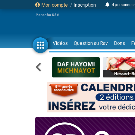
Mon compte
/
Inscription
4 personnes 
3 personnes 
Paracha Réé
Odaya vient 
3 personn
3 personn
Vidéos
Question au Rav
Dons
F
13 personnes
2 personnes 
30 perso
Il reste 
12 nouve
3 personnes 
2 personnes 
3 personnes 
2 nouvel
8 personn