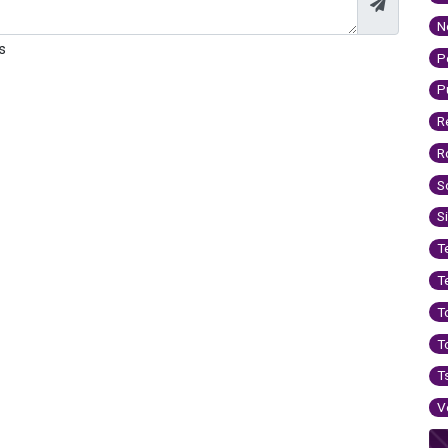
N
s
P
P
R
R
S
S
T
T
T
T
T
V