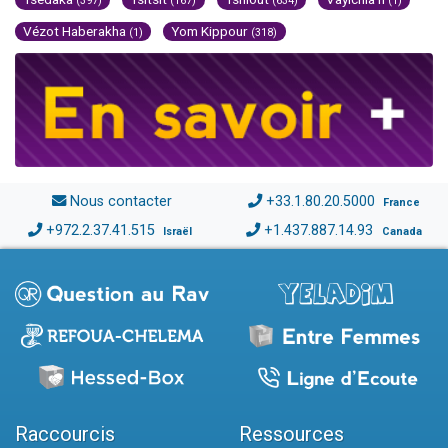
(397)
(167)
(634)
(1)
Vézot Haberakha
Yom Kippour
(1)
(318)
Nous contacter
+33.1.80.20.5000
France
+972.2.37.41.515
+1.437.887.14.93
Israël
Canada
Raccourcis
Ressources