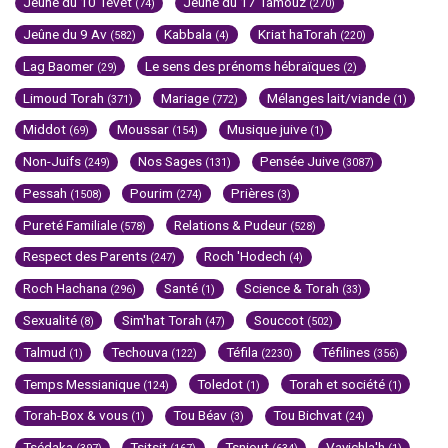
Jeûne du 10 Tévet
Jeûne du 17 Tamouz
(74)
(270)
Jeûne du 9 Av
Kabbala
Kriat haTorah
(582)
(4)
(220)
Lag Baomer
Le sens des prénoms hébraïques
(29)
(2)
Limoud Torah
Mariage
Mélanges lait/viande
(371)
(772)
(1)
Middot
Moussar
Musique juive
(69)
(154)
(1)
Non-Juifs
Nos Sages
Pensée Juive
(249)
(131)
(3087)
Pessah
Pourim
Prières
(1508)
(274)
(3)
Pureté Familiale
Relations & Pudeur
(578)
(528)
Respect des Parents
Roch 'Hodech
(247)
(4)
Roch Hachana
Santé
Science & Torah
(296)
(1)
(33)
Sexualité
Sim'hat Torah
Souccot
(8)
(47)
(502)
Talmud
Techouva
Téfila
Téfilines
(1)
(122)
(2230)
(356)
Temps Messianique
Toledot
Torah et société
(124)
(1)
(1)
Torah-Box & vous
Tou Béav
Tou Bichvat
(1)
(3)
(24)
Tsédaka
Tsitsit
Tsniout
Vayichla'h