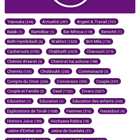
'Hanouka
Actualité
Argent & Travail
(244)
(287)
(747)
Balak
Bamidbar
Bar-Mitsva
Berechit
(1)
(1)
(118)
(1)
Beth-Hamikdach
Brakhot
Brit-Mila
(6)
(1520)
(176)
Cacheroute
Chabbath
Chavouot
(3703)
(2429)
(219)
Chémini Atseret
Chemirat haLachone
(5)
(188)
Chemita
Chiddoukh
Communauté
(135)
(200)
(3)
Compte du Omer
Conversion
Couple
(264)
(303)
(297)
Couple et Famille
Deuil
Divers
(5)
(1102)
(5037)
Education
Education
Education des enfants
(1)
(1)
(244)
Explications de Torah
Femmes
Hassidout
(1058)
(316)
(4)
Histoire Juive
Hochaana Rabba
(189)
(18)
Jeûne d'Esther
Jeûne de Guedalia
(69)
(51)