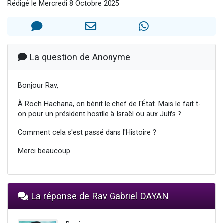
Rédigé le Mercredi 8 Octobre 2025
Nouvelle émission radio : Visions de grandeur n°104 : Le Chabbath et le Birkat Hamazone à travers le temps
61 personnes viennent de demander une bénédiction
Ariel vient de donner son Maasser
Il reste 49 places pour étudier en groupe sur Zoom
La question de Anonyme
Eva vient de donner son Maasser
Bonjour Rav,
À Roch Hachana, on bénit le chef de l'État. Mais le fait t-
on pour un président hostile à Israël ou aux Juifs ?
Comment cela s'est passé dans l'Histoire ?
Merci beaucoup.
La réponse de Rav Gabriel DAYAN