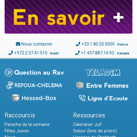
Nous contacter
+33.1.80.20.5000
France
+972.2.37.41.515
+1.437.887.14.93
Israël
Canada
Raccourcis
Ressources
Paracha de la semaine
Calendrier Juif
Fêtes Juives
Sidour (livre de prière)