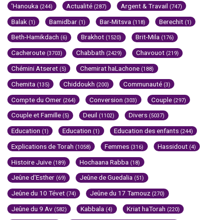
'Hanouka
Actualité
Argent & Travail
(244)
(287)
(747)
Balak
Bamidbar
Bar-Mitsva
Berechit
(1)
(1)
(118)
(1)
Beth-Hamikdach
Brakhot
Brit-Mila
(6)
(1520)
(176)
Cacheroute
Chabbath
Chavouot
(3703)
(2429)
(219)
Chémini Atseret
Chemirat haLachone
(5)
(188)
Chemita
Chiddoukh
Communauté
(135)
(200)
(3)
Compte du Omer
Conversion
Couple
(264)
(303)
(297)
Couple et Famille
Deuil
Divers
(5)
(1102)
(5037)
Education
Education
Education des enfants
(1)
(1)
(244)
Explications de Torah
Femmes
Hassidout
(1058)
(316)
(4)
Histoire Juive
Hochaana Rabba
(189)
(18)
Jeûne d'Esther
Jeûne de Guedalia
(69)
(51)
Jeûne du 10 Tévet
Jeûne du 17 Tamouz
(74)
(270)
Jeûne du 9 Av
Kabbala
Kriat haTorah
(582)
(4)
(220)