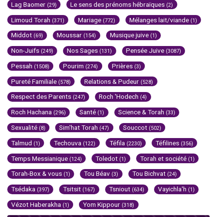
Lag Baomer
Le sens des prénoms hébraïques
(29)
(2)
Limoud Torah
Mariage
Mélanges lait/viande
(371)
(772)
(1)
Middot
Moussar
Musique juive
(69)
(154)
(1)
Non-Juifs
Nos Sages
Pensée Juive
(249)
(131)
(3087)
Pessah
Pourim
Prières
(1508)
(274)
(3)
Pureté Familiale
Relations & Pudeur
(578)
(528)
Respect des Parents
Roch 'Hodech
(247)
(4)
Roch Hachana
Santé
Science & Torah
(296)
(1)
(33)
Sexualité
Sim'hat Torah
Souccot
(8)
(47)
(502)
Talmud
Techouva
Téfila
Téfilines
(1)
(122)
(2230)
(356)
Temps Messianique
Toledot
Torah et société
(124)
(1)
(1)
Torah-Box & vous
Tou Béav
Tou Bichvat
(1)
(3)
(24)
Tsédaka
Tsitsit
Tsniout
Vayichla'h
(397)
(167)
(634)
(1)
Vézot Haberakha
Yom Kippour
(1)
(318)