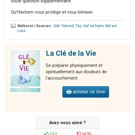
toute question supplémentaire.
Qu'Hachem vous protège et vous bénisse.
Mékorot / Sources :
Sdé 'Hémed
,
Taz
,
Kaf Ha'haïm
,
Mé'am
Loez
.
La Clé de la Vie
Se préparer physiquement et
spirituellement aux douleurs de
l'accouchement.
acheter ce livre
Avez-vous aimé ?
OUI
NON