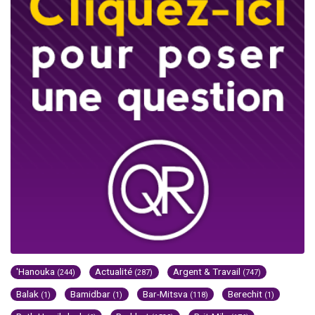
'Hanouka
Actualité
Argent & Travail
(244)
(287)
(747)
Balak
Bamidbar
Bar-Mitsva
Berechit
(1)
(1)
(118)
(1)