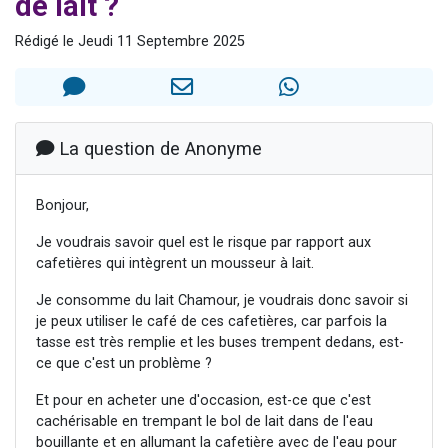
de lait ?
Il reste 49 places pour étudier en groupe sur Zoom
Rédigé le Jeudi 11 Septembre 2025
3 personnes viennent de nous rejoindre sur WhatsApp
2 personnes viennent de nous rejoindre sur WhatsApp
2 nouvelles musiques dans Torah-Box Music
6 personnes viennent de nous rejoindre sur WhatsApp
La question de Anonyme
Bonjour,
Je voudrais savoir quel est le risque par rapport aux
cafetières qui intègrent un mousseur à lait.
Je consomme du lait Chamour, je voudrais donc savoir si
je peux utiliser le café de ces cafetières, car parfois la
tasse est très remplie et les buses trempent dedans, est-
ce que c'est un problème ?
Et pour en acheter une d'occasion, est-ce que c'est
cachérisable en trempant le bol de lait dans de l'eau
bouillante et en allumant la cafetière avec de l'eau pour