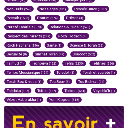
(69)
(154)
(1)
Non-Juifs
Nos Sages
Pensée Juive
(249)
(131)
(3087)
Pessah
Pourim
Prières
(1508)
(274)
(3)
Pureté Familiale
Relations & Pudeur
(578)
(528)
Respect des Parents
Roch 'Hodech
(247)
(4)
Roch Hachana
Santé
Science & Torah
(296)
(1)
(33)
Sexualité
Sim'hat Torah
Souccot
(8)
(47)
(502)
Talmud
Techouva
Téfila
Téfilines
(1)
(122)
(2230)
(356)
Temps Messianique
Toledot
Torah et société
(124)
(1)
(1)
Torah-Box & vous
Tou Béav
Tou Bichvat
(1)
(3)
(24)
Tsédaka
Tsitsit
Tsniout
Vayichla'h
(397)
(167)
(634)
(1)
Vézot Haberakha
Yom Kippour
(1)
(318)