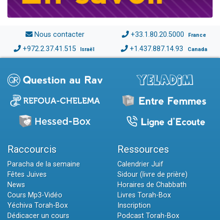
Nous contacter
+33.1.80.20.5000
France
+972.2.37.41.515
+1.437.887.14.93
Israël
Canada
Raccourcis
Ressources
Paracha de la semaine
Calendrier Juif
Fêtes Juives
Sidour (livre de prière)
News
Horaires de Chabbath
Cours Mp3-Vidéo
Livres Torah-Box
Yéchiva Torah-Box
Inscription
Dédicacer un cours
Podcast Torah-Box