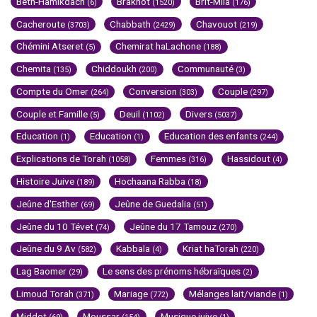
Beth-Hamikdach
Brakhot
Brit-Mila
(6)
(1520)
(176)
Cacheroute
Chabbath
Chavouot
(3703)
(2429)
(219)
Chémini Atseret
Chemirat haLachone
(5)
(188)
Chemita
Chiddoukh
Communauté
(135)
(200)
(3)
Compte du Omer
Conversion
Couple
(264)
(303)
(297)
Couple et Famille
Deuil
Divers
(5)
(1102)
(5037)
Education
Education
Education des enfants
(1)
(1)
(244)
Explications de Torah
Femmes
Hassidout
(1058)
(316)
(4)
Histoire Juive
Hochaana Rabba
(189)
(18)
Jeûne d'Esther
Jeûne de Guedalia
(69)
(51)
Jeûne du 10 Tévet
Jeûne du 17 Tamouz
(74)
(270)
Jeûne du 9 Av
Kabbala
Kriat haTorah
(582)
(4)
(220)
Lag Baomer
Le sens des prénoms hébraïques
(29)
(2)
Limoud Torah
Mariage
Mélanges lait/viande
(371)
(772)
(1)
Middot
Moussar
Musique juive