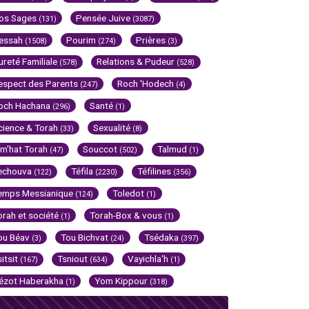
os Sages
Pensée Juive
(131)
(3087)
essah
Pourim
Prières
(1508)
(274)
(3)
ureté Familiale
Relations & Pudeur
(578)
(528)
espect des Parents
Roch 'Hodech
(247)
(4)
och Hachana
Santé
(296)
(1)
cience & Torah
Sexualité
(33)
(8)
im'hat Torah
Souccot
Talmud
(47)
(502)
(1)
echouva
Téfila
Téfilines
(122)
(2230)
(356)
emps Messianique
Toledot
(124)
(1)
orah et société
Torah-Box & vous
(1)
(1)
ou Béav
Tou Bichvat
Tsédaka
(3)
(24)
(397)
sitsit
Tsniout
Vayichla'h
(167)
(634)
(1)
ézot Haberakha
Yom Kippour
(1)
(318)