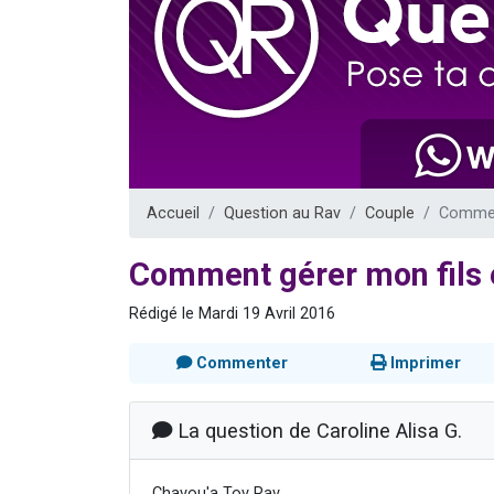
4 personnes 
3 personnes 
3 personn
Odaya vient 
2 personn
Accueil
Question au Rav
Couple
Comment
Comment gérer mon fils 
Rédigé le Mardi 19 Avril 2016
Commenter
Imprimer
La question de Caroline Alisa G.
Chavou'a Tov Rav,