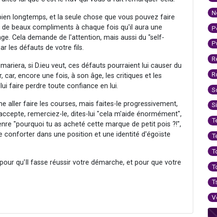
N
 bien longtemps, et la seule chose que vous pouvez faire
ire de beaux compliments à chaque fois qu'il aura une
P
nge. Cela demande de l'attention, mais aussi du "self-
P
 les défauts de votre fils.
R
se mariera, si D.ieu veut, ces défauts pourraient lui causer du
R
, car, encore une fois, à son âge, les critiques et les
ui faire perdre toute confiance en lui.
S
aller faire les courses, mais faites-le progressivement,
S
'il accepte, remerciez-le, dites-lui "cela m'aide énormément",
T
genre "pourquoi tu as acheté cette marque de petit pois ?!",
le conforter dans une position et une identité d'égoïste
T
T
our qu'Il fasse réussir votre démarche, et pour que votre
T
T
V