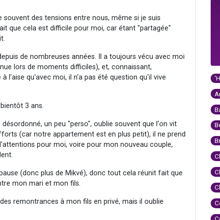
e souvent des tensions entre nous, même si je suis
ait que cela est difficile pour moi, car étant "partagée"
t.
 depuis de nombreuses années. Il a toujours vécu avec moi
nue lors de moments difficiles), et, connaissant,
 à l'aise qu'avec moi, il n'a pas été question qu'il vive
'
A
ientôt 3 ans.
B
 désordonné, un peu "perso", oublie souvent que l'on vit
B
rts (car notre appartement est en plus petit), il ne prend
B
eu d'attentions pour moi, voire pour mon nouveau couple,
ent.
C
C
ause (donc plus de Mikvé), donc tout cela réunit fait que
entre mon mari et mon fils.
C
t des remontrances à mon fils en privé, mais il oublie
C
C