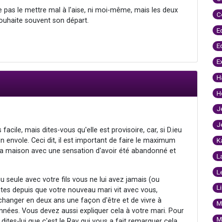
e pas le mettre mal à l'aise, ni moi-même, mais les deux
C
ouhaite souvent son départ.
E
E
E
H
H
J
J
facile, mais dites-vous qu'elle est provisoire, car, si D.ieu
on envole. Ceci dit, il est important de faire le maximum
K
s la maison avec une sensation d'avoir été abandonné et
L
L
seule avec votre fils vous ne lui avez jamais (ou
L
ites depuis que votre nouveau mari vit avec vous,
changer en deux ans une façon d'être et de vivre à
M
années. Vous devez aussi expliquer cela à votre mari. Pour
M
dites-lui que c'est le Rav qui vous a fait remarquer cela.