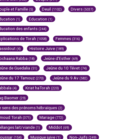
ouple et Famille
Deuil
Divers
(5)
(1102)
(5037)
ducation
Education
(1)
(1)
ducation des enfants
(244)
xplications de Torah
Femmes
(1058)
(316)
assidout
Histoire Juive
(4)
(189)
ochaana Rabba
Jeûne d'Esther
(18)
(69)
eûne de Guedalia
Jeûne du 10 Tévet
(51)
(74)
eûne du 17 Tamouz
Jeûne du 9 Av
(270)
(582)
abbala
Kriat haTorah
(4)
(220)
ag Baomer
(29)
e sens des prénoms hébraïques
(2)
imoud Torah
Mariage
(371)
(772)
élanges lait/viande
Middot
(1)
(69)
oussar
Musique juive
Non-Juifs
(154)
(1)
(249)