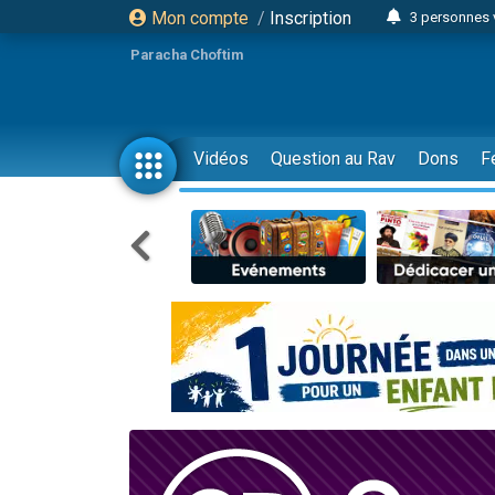
Mon compte
/
Inscription
3 personnes 
11 personnes
Paracha Choftim
3 personn
Il reste 
2 personnes 
Vidéos
Question au Rav
Dons
F
29 personnes
Il reste 
2 personnes 
6 personnes 
4 personn
2 personn
4 personnes 
17 personnes
Il reste 
Eva vient de