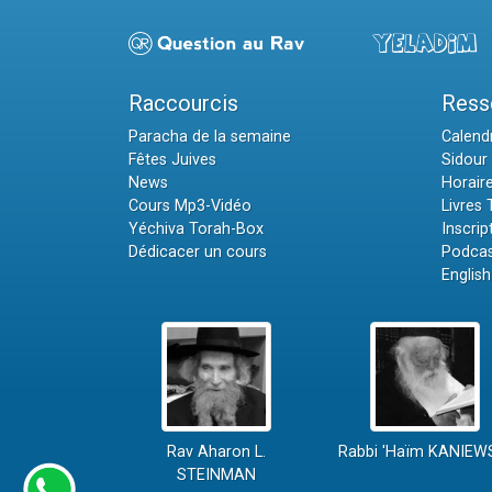
Raccourcis
Ress
Paracha de la semaine
Calendr
Fêtes Juives
Sidour 
News
Horair
Cours Mp3-Vidéo
Livres
Yéchiva Torah-Box
Inscrip
Dédicacer un cours
Podcas
English
Rav Aharon L.
Rabbi 'Haïm KANIEW
STEINMAN