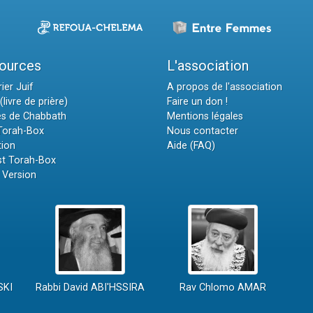
ources
L'association
ier Juif
A propos de l'association
(livre de prière)
Faire un don !
es de Chabbath
Mentions légales
 Torah-Box
Nous contacter
tion
Aide (FAQ)
t Torah-Box
 Version
SKI
Rabbi David ABI'HSSIRA
Rav Chlomo AMAR