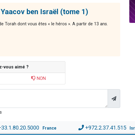
Yaacov ben Israël (tome 1)
 de Torah dont vous êtes « le héros ». A partir de 13 ans.
z-vous aimé ?
NON
s
+33.1.80.20.5000
+972.2.37.41.515
France
Is