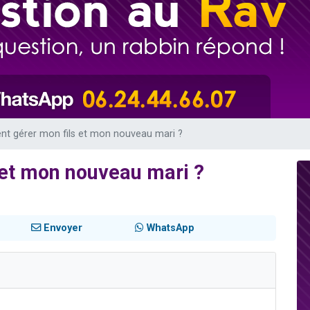
viennent de nous rejoindre sur WhatsApp
viennent de nous rejoindre sur WhatsApp
es viennent de faire un don pour 5 jours de vacances aux Orphelins
de donner son Maasser
es viennent de faire un don pour Tsédaka : pauvres d'Israel
 gérer mon fils et mon nouveau mari ?
et mon nouveau mari ?
Envoyer
WhatsApp