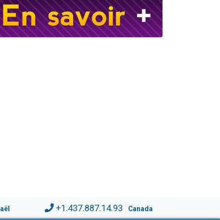
+1.437.887.14.93
raël
Canada