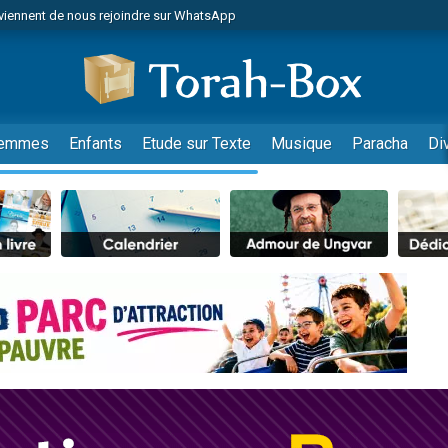
viennent de nous rejoindre sur WhatsApp
 viennent de demander une bénédiction
es viennent de faire un don pour Diane, 80 ans, dans un appartement insalub
49 places pour étudier en groupe sur Zoom
viennent de nous rejoindre sur WhatsApp
emmes
Enfants
Etude sur Texte
Musique
Paracha
Di
 viennent de demander une bénédiction
49 places pour étudier en groupe sur Zoom
viennent de nous rejoindre sur WhatsApp
viennent de nous rejoindre sur WhatsApp
es viennent de faire un don pour Reloger Rivka, 6 enfants, victime de violences
es viennent de faire un don pour 1 Journée de Vacances Pour les Enfants
viennent de nous rejoindre sur WhatsApp
 viennent de demander une bénédiction
49 places pour étudier en groupe sur Zoom
 donner son Maasser