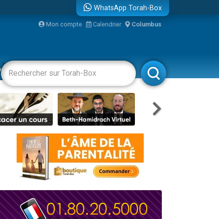
WhatsApp Torah-Box
Mon compte
Calendrier
Columbus
re
vertissements
Livres
Rabbanim
...