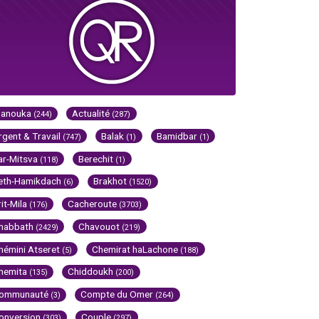
Hanouka
Actualité
(244)
(287)
rgent & Travail
Balak
Bamidbar
(747)
(1)
(1)
ar-Mitsva
Berechit
(118)
(1)
eth-Hamikdach
Brakhot
(6)
(1520)
rit-Mila
Cacheroute
(176)
(3703)
habbath
Chavouot
(2429)
(219)
hémini Atseret
Chemirat haLachone
(5)
(188)
hemita
Chiddoukh
(135)
(200)
ommunauté
Compte du Omer
(3)
(264)
onversion
Couple
(303)
(297)