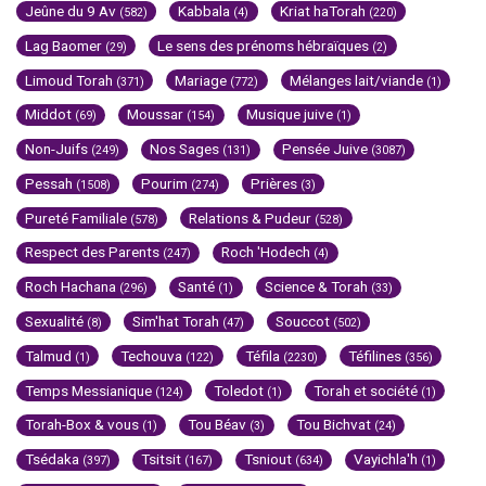
Jeûne du 9 Av
Kabbala
Kriat haTorah
(582)
(4)
(220)
Lag Baomer
Le sens des prénoms hébraïques
(29)
(2)
Limoud Torah
Mariage
Mélanges lait/viande
(371)
(772)
(1)
Middot
Moussar
Musique juive
(69)
(154)
(1)
Non-Juifs
Nos Sages
Pensée Juive
(249)
(131)
(3087)
Pessah
Pourim
Prières
(1508)
(274)
(3)
Pureté Familiale
Relations & Pudeur
(578)
(528)
Respect des Parents
Roch 'Hodech
(247)
(4)
Roch Hachana
Santé
Science & Torah
(296)
(1)
(33)
Sexualité
Sim'hat Torah
Souccot
(8)
(47)
(502)
Talmud
Techouva
Téfila
Téfilines
(1)
(122)
(2230)
(356)
Temps Messianique
Toledot
Torah et société
(124)
(1)
(1)
Torah-Box & vous
Tou Béav
Tou Bichvat
(1)
(3)
(24)
Tsédaka
Tsitsit
Tsniout
Vayichla'h
(397)
(167)
(634)
(1)