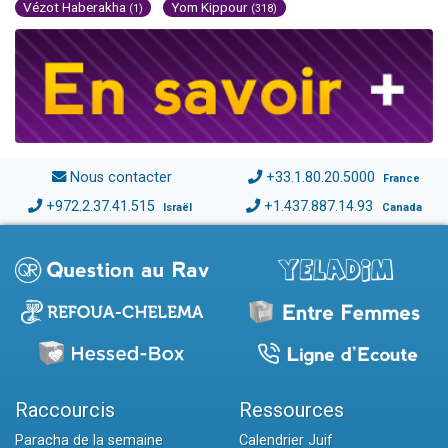
Vézot Haberakha
Yom Kippour
(1)
(318)
Nous contacter
+33.1.80.20.5000
France
+972.2.37.41.515
+1.437.887.14.93
Israël
Canada
Raccourcis
Ressources
Paracha de la semaine
Calendrier Juif