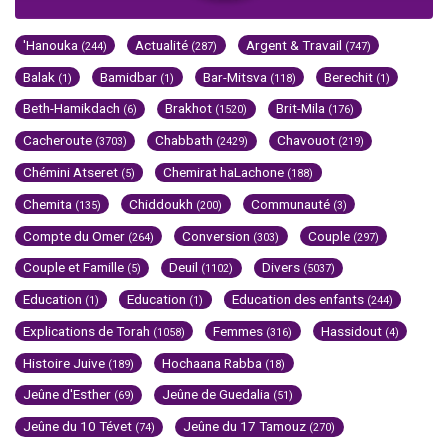
'Hanouka
Actualité
Argent & Travail
(244)
(287)
(747)
Balak
Bamidbar
Bar-Mitsva
Berechit
(1)
(1)
(118)
(1)
Beth-Hamikdach
Brakhot
Brit-Mila
(6)
(1520)
(176)
Cacheroute
Chabbath
Chavouot
(3703)
(2429)
(219)
Chémini Atseret
Chemirat haLachone
(5)
(188)
Chemita
Chiddoukh
Communauté
(135)
(200)
(3)
Compte du Omer
Conversion
Couple
(264)
(303)
(297)
Couple et Famille
Deuil
Divers
(5)
(1102)
(5037)
Education
Education
Education des enfants
(1)
(1)
(244)
Explications de Torah
Femmes
Hassidout
(1058)
(316)
(4)
Histoire Juive
Hochaana Rabba
(189)
(18)
Jeûne d'Esther
Jeûne de Guedalia
(69)
(51)
Jeûne du 10 Tévet
Jeûne du 17 Tamouz
(74)
(270)