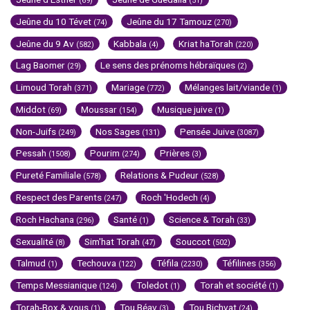
(69)
(51)
Jeûne du 10 Tévet
Jeûne du 17 Tamouz
(74)
(270)
Jeûne du 9 Av
Kabbala
Kriat haTorah
(582)
(4)
(220)
Lag Baomer
Le sens des prénoms hébraïques
(29)
(2)
Limoud Torah
Mariage
Mélanges lait/viande
(371)
(772)
(1)
Middot
Moussar
Musique juive
(69)
(154)
(1)
Non-Juifs
Nos Sages
Pensée Juive
(249)
(131)
(3087)
Pessah
Pourim
Prières
(1508)
(274)
(3)
Pureté Familiale
Relations & Pudeur
(578)
(528)
Respect des Parents
Roch 'Hodech
(247)
(4)
Roch Hachana
Santé
Science & Torah
(296)
(1)
(33)
Sexualité
Sim'hat Torah
Souccot
(8)
(47)
(502)
Talmud
Techouva
Téfila
Téfilines
(1)
(122)
(2230)
(356)
Temps Messianique
Toledot
Torah et société
(124)
(1)
(1)
Torah-Box & vous
Tou Béav
Tou Bichvat
(1)
(3)
(24)