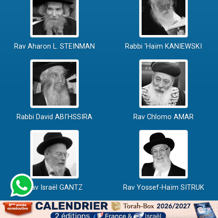
Rav Aharon L. STEINMAN
Rabbi 'Haïm KANIEWSKI
Rabbi David ABI'HSSIRA
Rav Chlomo AMAR
Rav Israël GANTZ
Rav Yossef-Haïm SITRUK