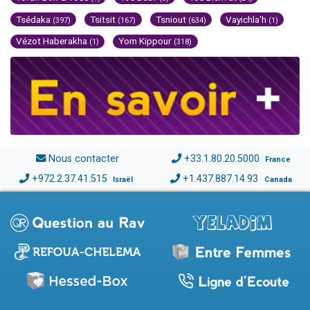
Tsédaka
Tsitsit
Tsniout
Vayichla'h
(397)
(167)
(634)
(1)
Vézot Haberakha
Yom Kippour
(1)
(318)
Nous contacter
+33.1.80.20.5000
France
+972.2.37.41.515
+1.437.887.14.93
Israël
Canada