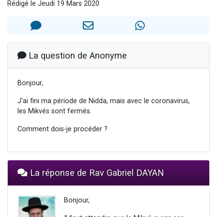
Rédigé le Jeudi 19 Mars 2020
13 personnes viennent de demander une bénédiction
30 personnes viennent de faire un don pour Sauvez la jambe de Yohan
Il reste 49 places pour étudier en groupe sur Zoom
12 nouvelles musiques dans Torah-Box Music
La question de Anonyme
29 personnes viennent de demander une bénédiction
Bonjour,
J'ai fini ma période de Nidda, mais avec le coronavirus,
les Mikvés sont fermés.
Comment dois-je procéder ?
La réponse de Rav Gabriel DAYAN
Bonjour,