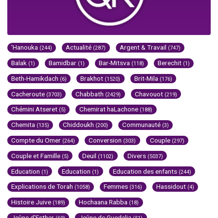
'Hanouka
Actualité
Argent & Travail
(244)
(287)
(747)
Balak
Bamidbar
Bar-Mitsva
Berechit
(1)
(1)
(118)
(1)
Beth-Hamikdach
Brakhot
Brit-Mila
(6)
(1520)
(176)
Cacheroute
Chabbath
Chavouot
(3703)
(2429)
(219)
Chémini Atseret
Chemirat haLachone
(5)
(188)
Chemita
Chiddoukh
Communauté
(135)
(200)
(3)
Compte du Omer
Conversion
Couple
(264)
(303)
(297)
Couple et Famille
Deuil
Divers
(5)
(1102)
(5037)
Education
Education
Education des enfants
(1)
(1)
(244)
Explications de Torah
Femmes
Hassidout
(1058)
(316)
(4)
Histoire Juive
Hochaana Rabba
(189)
(18)
Jeûne d'Esther
Jeûne de Guedalia