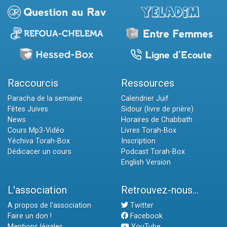
Raccourcis
Ressources
Paracha de la semaine
Calendrier Juif
Fêtes Juives
Sidour (livre de prière)
News
Horaires de Chabbath
Cours Mp3-Vidéo
Livres Torah-Box
Yéchiva Torah-Box
Inscription
Dédicacer un cours
Podcast Torah-Box
English Version
L'association
Retrouvez-nous...
A propos de l'association
Twitter
Faire un don !
Facebook
Mentions légales
YouTube