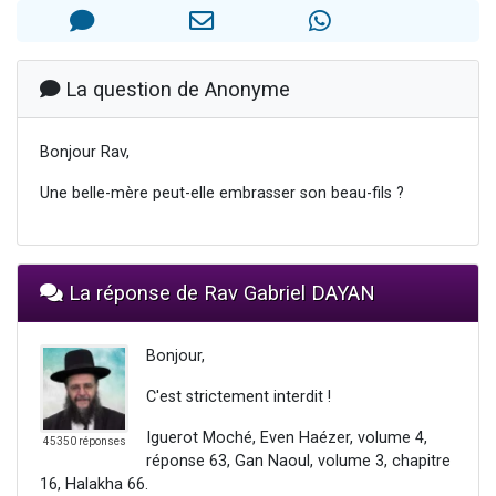
3 personnes viennent de nous rejoindre sur WhatsApp
11 personnes viennent de demander une bénédiction
Il reste 49 places pour étudier en groupe sur Zoom
La question de Anonyme
3 personnes viennent de faire un don pour Diane, 80 ans, dans un appartement insalubre
5 personnes viennent de faire un don pour Reloger Rivka, 6 enfants, victime de violences...
Bonjour Rav,
Une belle-mère peut-elle embrasser son beau-fils ?
La réponse de Rav Gabriel DAYAN
Bonjour,
C'est strictement interdit !
Iguerot Moché, Even Haézer, volume 4,
45350 réponses
réponse 63, Gan Naoul, volume 3, chapitre
16, Halakha 66.