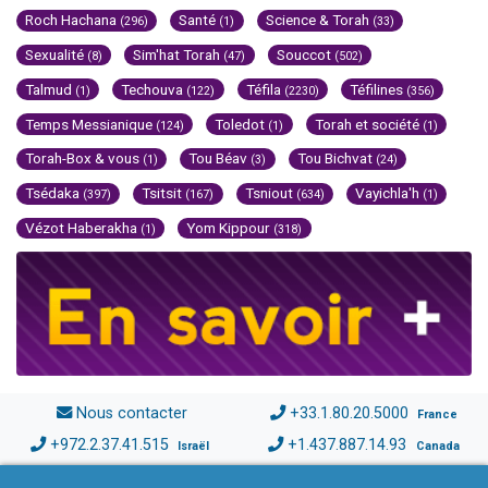
Roch Hachana
Santé
Science & Torah
(296)
(1)
(33)
Sexualité
Sim'hat Torah
Souccot
(8)
(47)
(502)
Talmud
Techouva
Téfila
Téfilines
(1)
(122)
(2230)
(356)
Temps Messianique
Toledot
Torah et société
(124)
(1)
(1)
Torah-Box & vous
Tou Béav
Tou Bichvat
(1)
(3)
(24)
Tsédaka
Tsitsit
Tsniout
Vayichla'h
(397)
(167)
(634)
(1)
Vézot Haberakha
Yom Kippour
(1)
(318)
Nous contacter
+33.1.80.20.5000
France
+972.2.37.41.515
+1.437.887.14.93
Israël
Canada