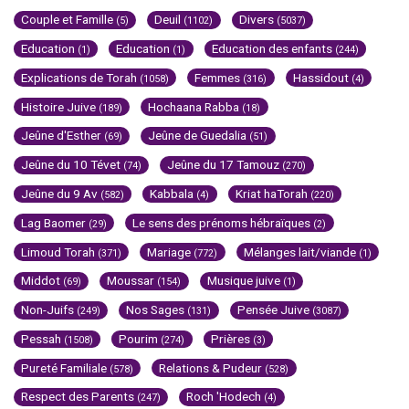
Couple et Famille
Deuil
Divers
(5)
(1102)
(5037)
Education
Education
Education des enfants
(1)
(1)
(244)
Explications de Torah
Femmes
Hassidout
(1058)
(316)
(4)
Histoire Juive
Hochaana Rabba
(189)
(18)
Jeûne d'Esther
Jeûne de Guedalia
(69)
(51)
Jeûne du 10 Tévet
Jeûne du 17 Tamouz
(74)
(270)
Jeûne du 9 Av
Kabbala
Kriat haTorah
(582)
(4)
(220)
Lag Baomer
Le sens des prénoms hébraïques
(29)
(2)
Limoud Torah
Mariage
Mélanges lait/viande
(371)
(772)
(1)
Middot
Moussar
Musique juive
(69)
(154)
(1)
Non-Juifs
Nos Sages
Pensée Juive
(249)
(131)
(3087)
Pessah
Pourim
Prières
(1508)
(274)
(3)
Pureté Familiale
Relations & Pudeur
(578)
(528)
Respect des Parents
Roch 'Hodech
(247)
(4)