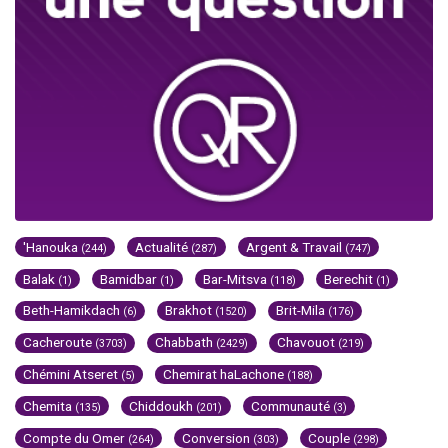
'Hanouka
Actualité
Argent & Travail
(244)
(287)
(747)
Balak
Bamidbar
Bar-Mitsva
Berechit
(1)
(1)
(118)
(1)
Beth-Hamikdach
Brakhot
Brit-Mila
(6)
(1520)
(176)
Cacheroute
Chabbath
Chavouot
(3703)
(2429)
(219)
Chémini Atseret
Chemirat haLachone
(5)
(188)
Chemita
Chiddoukh
Communauté
(135)
(201)
(3)
Compte du Omer
Conversion
Couple
(264)
(303)
(298)