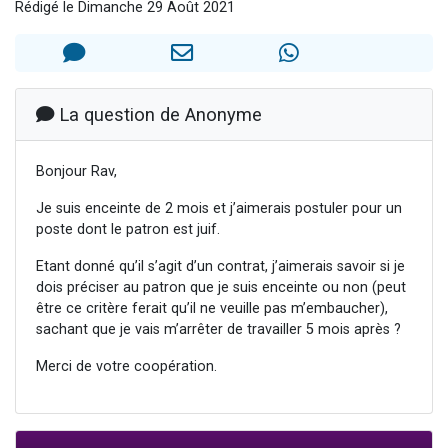
Rédigé le Dimanche 29 Août 2021
2 personnes viennent de nous rejoindre sur WhatsApp
Eli vient de donner son Maasser
Lisbel Esther vient de donner son Maasser
3 personnes viennent de faire un don pour Événements Torah-Box
La question de Anonyme
2 personnes viennent de nous rejoindre sur WhatsApp
Bonjour Rav,
Je suis enceinte de 2 mois et j’aimerais postuler pour un
poste dont le patron est juif.
Etant donné qu’il s’agit d’un contrat, j’aimerais savoir si je
dois préciser au patron que je suis enceinte ou non (peut
être ce critère ferait qu’il ne veuille pas m’embaucher),
sachant que je vais m’arrêter de travailler 5 mois après ?
Merci de votre coopération.