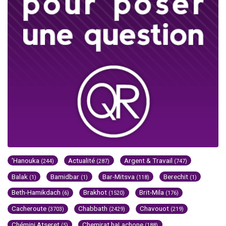
'Hanouka
Actualité
Argent & Travail
(244)
(287)
(747)
Balak
Bamidbar
Bar-Mitsva
Berechit
(1)
(1)
(118)
(1)
Beth-Hamikdach
Brakhot
Brit-Mila
(6)
(1520)
(176)
Cacheroute
Chabbath
Chavouot
(3703)
(2429)
(219)
Chémini Atseret
Chemirat haLachone
(5)
(188)