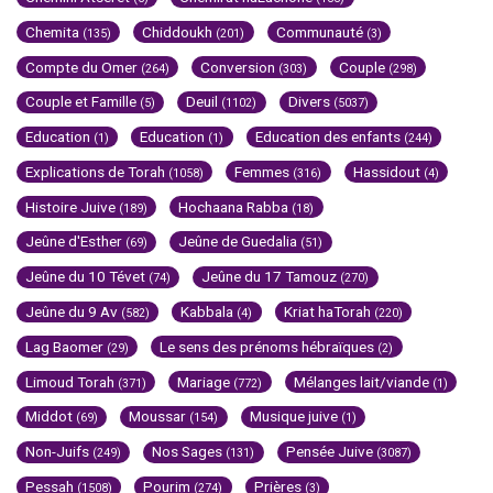
Chemita
Chiddoukh
Communauté
(135)
(201)
(3)
Compte du Omer
Conversion
Couple
(264)
(303)
(298)
Couple et Famille
Deuil
Divers
(5)
(1102)
(5037)
Education
Education
Education des enfants
(1)
(1)
(244)
Explications de Torah
Femmes
Hassidout
(1058)
(316)
(4)
Histoire Juive
Hochaana Rabba
(189)
(18)
Jeûne d'Esther
Jeûne de Guedalia
(69)
(51)
Jeûne du 10 Tévet
Jeûne du 17 Tamouz
(74)
(270)
Jeûne du 9 Av
Kabbala
Kriat haTorah
(582)
(4)
(220)
Lag Baomer
Le sens des prénoms hébraïques
(29)
(2)
Limoud Torah
Mariage
Mélanges lait/viande
(371)
(772)
(1)
Middot
Moussar
Musique juive
(69)
(154)
(1)
Non-Juifs
Nos Sages
Pensée Juive
(249)
(131)
(3087)
Pessah
Pourim
Prières
(1508)
(274)
(3)