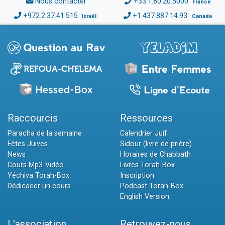
Nous contacter
+33.1.80.20.5000
France
+972.2.37.41.515
+1.437.887.14.93
Israël
Canada
Raccourcis
Ressources
Paracha de la semaine
Calendrier Juif
Fêtes Juives
Sidour (livre de prière)
News
Horaires de Chabbath
Cours Mp3-Vidéo
Livres Torah-Box
Yéchiva Torah-Box
Inscription
Dédicacer un cours
Podcast Torah-Box
English Version
L'association
Retrouvez-nous...