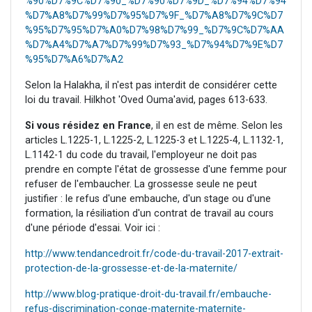
%90%D7%9C%D7%90_%D7%90%D7%9D_%D7%94%D7%94
%D7%A8%D7%99%D7%95%D7%9F_%D7%A8%D7%9C%D7
%95%D7%95%D7%A0%D7%98%D7%99_%D7%9C%D7%AA
%D7%A4%D7%A7%D7%99%D7%93_%D7%94%D7%9E%D7
%95%D7%A6%D7%A2
Selon la Halakha, il n'est pas interdit de considérer cette
loi du travail. Hilkhot 'Oved Ouma'avid, pages 613-633.
Si vous résidez en France
, il en est de même. Selon les
articles L.1225-1, L.1225-2, L.1225-3 et L.1225-4, L.1132-1,
L.1142-1 du code du travail, l'employeur ne doit pas
prendre en compte l'état de grossesse d'une femme pour
refuser de l'embaucher. La grossesse seule ne peut
justifier : le refus d'une embauche, d'un stage ou d'une
formation, la résiliation d'un contrat de travail au cours
d'une période d'essai. Voir ici :
http://www.tendancedroit.fr/code-du-travail-2017-extrait-
protection-de-la-grossesse-et-de-la-maternite/
http://www.blog-pratique-droit-du-travail.fr/embauche-
refus-discrimination-conge-maternite-maternite-