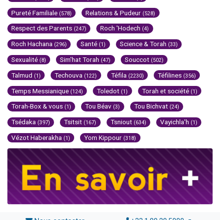
Pureté Familiale
Relations & Pudeur
(578)
(528)
Respect des Parents
Roch 'Hodech
(247)
(4)
Roch Hachana
Santé
Science & Torah
(296)
(1)
(33)
Sexualité
Sim'hat Torah
Souccot
(8)
(47)
(502)
Talmud
Techouva
Téfila
Téfilines
(1)
(122)
(2230)
(356)
Temps Messianique
Toledot
Torah et société
(124)
(1)
(1)
Torah-Box & vous
Tou Béav
Tou Bichvat
(1)
(3)
(24)
Tsédaka
Tsitsit
Tsniout
Vayichla'h
(397)
(167)
(634)
(1)
Vézot Haberakha
Yom Kippour
(1)
(318)