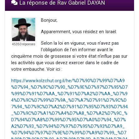
La réponse de Rav Gabriel DAYAN
Bonjour,
Apparemment, vous résidez en Israël.
Selon la loi en vigueur, vous n'avez pas
45350 réponses
l'obligation de l'en informer avant le
cinquième mois de grossesse si votre état n'influe pas sur
les activités que vous devez exercer dans le cadre de
votre embauche. Voir ici :
https://www.kolzchut.org.il/he/%D7%90%D7%99%D7%A9
%D7%94_%D7%9C%D7%90_%D7%9E%D7%97%D7%95%D7
%99%D7%91%D7%AA_%D7%91%D7%A2%D7%AA_%D7%9
4%D7%9C%D7%99%D7%9A_%D7%A7%D7%91%D7%9C%D
7%94_%D7%9C%D7%A2%D7%91%D7%95%D7%93%D7%94
_%D7%9C%D7%A1%D7%A4%D7%A8_%D7%A2%D7%9C_%
D7%94%D7%A8%D7%99%D7%95%D7%A0%D7%94_%D7%
A2%D7%93_%D7%94%D7%97%D7%95%D7%93%D7%A9_
%D7%94%D7%97%D7%9E%D7%99%D7%A9%D7%99,_%D7