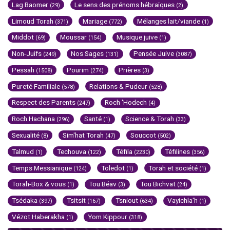
Lag Baomer
Le sens des prénoms hébraïques
(29)
(2)
Limoud Torah
Mariage
Mélanges lait/viande
(371)
(772)
(1)
Middot
Moussar
Musique juive
(69)
(154)
(1)
Non-Juifs
Nos Sages
Pensée Juive
(249)
(131)
(3087)
Pessah
Pourim
Prières
(1508)
(274)
(3)
Pureté Familiale
Relations & Pudeur
(578)
(528)
Respect des Parents
Roch 'Hodech
(247)
(4)
Roch Hachana
Santé
Science & Torah
(296)
(1)
(33)
Sexualité
Sim'hat Torah
Souccot
(8)
(47)
(502)
Talmud
Techouva
Téfila
Téfilines
(1)
(122)
(2230)
(356)
Temps Messianique
Toledot
Torah et société
(124)
(1)
(1)
Torah-Box & vous
Tou Béav
Tou Bichvat
(1)
(3)
(24)
Tsédaka
Tsitsit
Tsniout
Vayichla'h
(397)
(167)
(634)
(1)
Vézot Haberakha
Yom Kippour
(1)
(318)