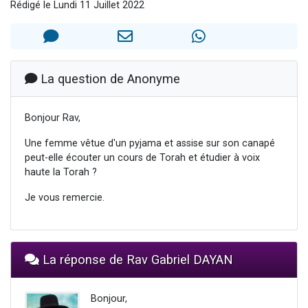
Rédigé le Lundi 11 Juillet 2022
2 personnes viennent de nous rejoindre sur WhatsApp
2 nouvelles musiques dans Torah-Box Music
3 personnes viennent de nous rejoindre sur WhatsApp
8 personnes viennent de faire un don pour Tsédaka : pauvres d'Israel
La question de Anonyme
2 personnes viennent de faire un don pour 1 Journée de Vacances Pour les Enfants
Bonjour Rav,
Une femme vêtue d'un pyjama et assise sur son canapé
peut-elle écouter un cours de Torah et étudier à voix
haute la Torah ?
Je vous remercie.
La réponse de Rav Gabriel DAYAN
Bonjour,