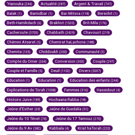
'Hanouka
Actualité
Argent & Travail
(244)
(287)
(747)
Balak
Bamidbar
Bar-Mitsva
Berechit
(1)
(1)
(118)
(1)
Beth-Hamikdach
Brakhot
Brit-Mila
(6)
(1520)
(176)
Cacheroute
Chabbath
Chavouot
(3703)
(2429)
(219)
Chémini Atseret
Chemirat haLachone
(5)
(188)
Chemita
Chiddoukh
Communauté
(135)
(200)
(3)
Compte du Omer
Conversion
Couple
(264)
(303)
(297)
Couple et Famille
Deuil
Divers
(5)
(1102)
(5037)
Education
Education
Education des enfants
(1)
(1)
(244)
Explications de Torah
Femmes
Hassidout
(1058)
(316)
(4)
Histoire Juive
Hochaana Rabba
(189)
(18)
Jeûne d'Esther
Jeûne de Guedalia
(69)
(51)
Jeûne du 10 Tévet
Jeûne du 17 Tamouz
(74)
(270)
Jeûne du 9 Av
Kabbala
Kriat haTorah
(582)
(4)
(220)