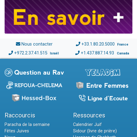
Nous contacter
+33.1.80.20.5000
France
+972.2.37.41.515
+1.437.887.14.93
Israël
Canada
Raccourcis
Ressources
Paracha de la semaine
Calendrier Juif
Fêtes Juives
Sidour (livre de prière)