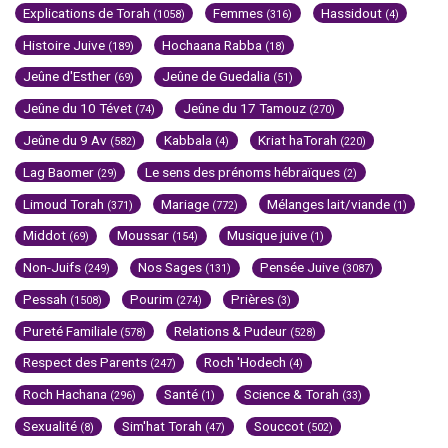
Explications de Torah
Femmes
Hassidout
(1058)
(316)
(4)
Histoire Juive
Hochaana Rabba
(189)
(18)
Jeûne d'Esther
Jeûne de Guedalia
(69)
(51)
Jeûne du 10 Tévet
Jeûne du 17 Tamouz
(74)
(270)
Jeûne du 9 Av
Kabbala
Kriat haTorah
(582)
(4)
(220)
Lag Baomer
Le sens des prénoms hébraïques
(29)
(2)
Limoud Torah
Mariage
Mélanges lait/viande
(371)
(772)
(1)
Middot
Moussar
Musique juive
(69)
(154)
(1)
Non-Juifs
Nos Sages
Pensée Juive
(249)
(131)
(3087)
Pessah
Pourim
Prières
(1508)
(274)
(3)
Pureté Familiale
Relations & Pudeur
(578)
(528)
Respect des Parents
Roch 'Hodech
(247)
(4)
Roch Hachana
Santé
Science & Torah
(296)
(1)
(33)
Sexualité
Sim'hat Torah
Souccot
(8)
(47)
(502)