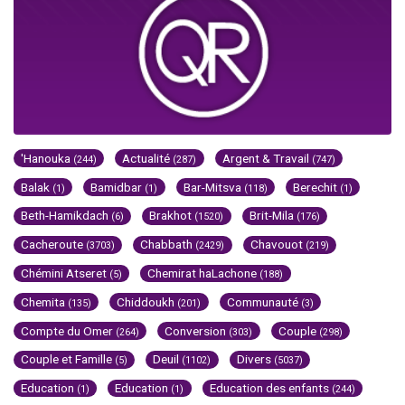
'Hanouka
Actualité
Argent & Travail
(244)
(287)
(747)
Balak
Bamidbar
Bar-Mitsva
Berechit
(1)
(1)
(118)
(1)
Beth-Hamikdach
Brakhot
Brit-Mila
(6)
(1520)
(176)
Cacheroute
Chabbath
Chavouot
(3703)
(2429)
(219)
Chémini Atseret
Chemirat haLachone
(5)
(188)
Chemita
Chiddoukh
Communauté
(135)
(201)
(3)
Compte du Omer
Conversion
Couple
(264)
(303)
(298)
Couple et Famille
Deuil
Divers
(5)
(1102)
(5037)
Education
Education
Education des enfants
(1)
(1)
(244)