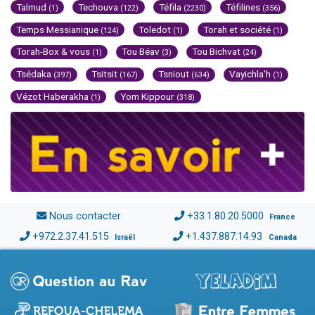
Talmud
Techouva
Téfila
Téfilines
(1)
(122)
(2230)
(356)
Temps Messianique
Toledot
Torah et société
(124)
(1)
(1)
Torah-Box & vous
Tou Béav
Tou Bichvat
(1)
(3)
(24)
Tsédaka
Tsitsit
Tsniout
Vayichla'h
(397)
(167)
(634)
(1)
Vézot Haberakha
Yom Kippour
(1)
(318)
Nous contacter
+33.1.80.20.5000
France
+972.2.37.41.515
+1.437.887.14.93
Israël
Canada