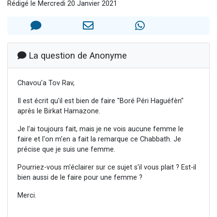
Rédigé le Mercredi 20 Janvier 2021
11 personnes viennent de demander une bénédiction
Il reste 49 places pour étudier en groupe sur Zoom
3 personnes viennent de faire un don pour Diane, 80 ans, dans un appartement insalubre
2 personnes viennent de nous rejoindre sur WhatsApp
La question de Anonyme
2 personnes viennent de faire un don pour Tsédaka : pauvres d'Israel
Chavou'a Tov Rav,
Il est écrit qu'il est bien de faire "Boré Péri Haguéfèn"
après le Birkat Hamazone.
Je l'ai toujours fait, mais je ne vois aucune femme le
faire et l'on m'en a fait la remarque ce Chabbath. Je
précise que je suis une femme.
Pourriez-vous m'éclairer sur ce sujet s'il vous plait ? Est-il
bien aussi de le faire pour une femme ?
Merci.