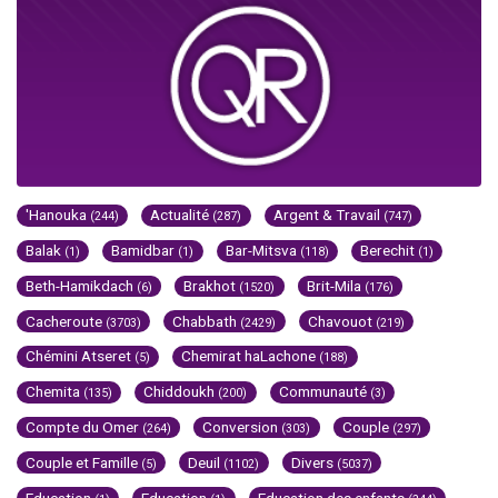
'Hanouka
Actualité
Argent & Travail
(244)
(287)
(747)
Balak
Bamidbar
Bar-Mitsva
Berechit
(1)
(1)
(118)
(1)
Beth-Hamikdach
Brakhot
Brit-Mila
(6)
(1520)
(176)
Cacheroute
Chabbath
Chavouot
(3703)
(2429)
(219)
Chémini Atseret
Chemirat haLachone
(5)
(188)
Chemita
Chiddoukh
Communauté
(135)
(200)
(3)
Compte du Omer
Conversion
Couple
(264)
(303)
(297)
Couple et Famille
Deuil
Divers
(5)
(1102)
(5037)
Education
Education
Education des enfants