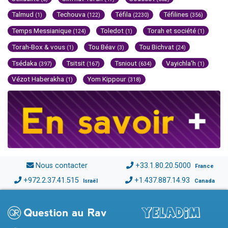
Talmud
Techouva
Téfila
Téfilines
(1)
(122)
(2230)
(356)
Temps Messianique
Toledot
Torah et société
(124)
(1)
(1)
Torah-Box & vous
Tou Béav
Tou Bichvat
(1)
(3)
(24)
Tsédaka
Tsitsit
Tsniout
Vayichla'h
(397)
(167)
(634)
(1)
Vézot Haberakha
Yom Kippour
(1)
(318)
Nous contacter
+33.1.80.20.5000
France
+972.2.37.41.515
+1.437.887.14.93
Israël
Canada