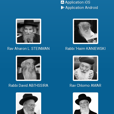
Application iOS
Application Android
Rav Aharon L. STEINMAN
Rabbi 'Haïm KANIEWSKI
Rabbi David ABI'HSSIRA
Rav Chlomo AMAR