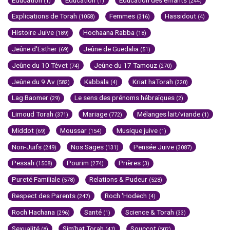
(1)
(1)
(244)
Explications de Torah
Femmes
Hassidout
(1058)
(316)
(4)
Histoire Juive
Hochaana Rabba
(189)
(18)
Jeûne d'Esther
Jeûne de Guedalia
(69)
(51)
Jeûne du 10 Tévet
Jeûne du 17 Tamouz
(74)
(270)
Jeûne du 9 Av
Kabbala
Kriat haTorah
(582)
(4)
(220)
Lag Baomer
Le sens des prénoms hébraïques
(29)
(2)
Limoud Torah
Mariage
Mélanges lait/viande
(371)
(772)
(1)
Middot
Moussar
Musique juive
(69)
(154)
(1)
Non-Juifs
Nos Sages
Pensée Juive
(249)
(131)
(3087)
Pessah
Pourim
Prières
(1508)
(274)
(3)
Pureté Familiale
Relations & Pudeur
(578)
(528)
Respect des Parents
Roch 'Hodech
(247)
(4)
Roch Hachana
Santé
Science & Torah
(296)
(1)
(33)
Sexualité
Sim'hat Torah
Souccot
(8)
(47)
(502)