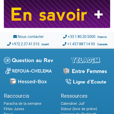
Nous contacter
+33.1.80.20.5000
France
+972.2.37.41.515
+1.437.887.14.93
Israël
Canada
Raccourcis
Ressources
Paracha de la semaine
Calendrier Juif
Fêtes Juives
Sidour (livre de prière)