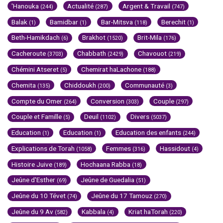
'Hanouka
Actualité
Argent & Travail
(244)
(287)
(747)
Balak
Bamidbar
Bar-Mitsva
Berechit
(1)
(1)
(118)
(1)
Beth-Hamikdach
Brakhot
Brit-Mila
(6)
(1520)
(176)
Cacheroute
Chabbath
Chavouot
(3703)
(2429)
(219)
Chémini Atseret
Chemirat haLachone
(5)
(188)
Chemita
Chiddoukh
Communauté
(135)
(200)
(3)
Compte du Omer
Conversion
Couple
(264)
(303)
(297)
Couple et Famille
Deuil
Divers
(5)
(1102)
(5037)
Education
Education
Education des enfants
(1)
(1)
(244)
Explications de Torah
Femmes
Hassidout
(1058)
(316)
(4)
Histoire Juive
Hochaana Rabba
(189)
(18)
Jeûne d'Esther
Jeûne de Guedalia
(69)
(51)
Jeûne du 10 Tévet
Jeûne du 17 Tamouz
(74)
(270)
Jeûne du 9 Av
Kabbala
Kriat haTorah
(582)
(4)
(220)