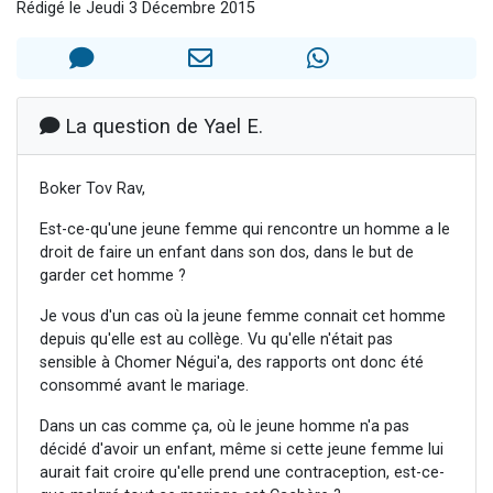
Rédigé le Jeudi 3 Décembre 2015
3 personnes viennent de nous rejoindre sur WhatsApp
3 personnes viennent de faire un don pour 5 jours de vacances aux Orphelins
Odaya vient de donner son Maasser
13 personnes viennent de demander une bénédiction
La question de Yael E.
3 personnes viennent de nous rejoindre sur WhatsApp
Boker Tov Rav,
Est-ce-qu'une jeune femme qui rencontre un homme a le
droit de faire un enfant dans son dos, dans le but de
garder cet homme ?
Je vous d'un cas où la jeune femme connait cet homme
depuis qu'elle est au collège. Vu qu'elle n'était pas
sensible à Chomer Négui'a, des rapports ont donc été
consommé avant le mariage.
Dans un cas comme ça, où le jeune homme n'a pas
décidé d'avoir un enfant, même si cette jeune femme lui
aurait fait croire qu'elle prend une contraception, est-ce-