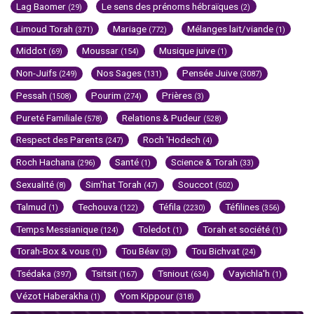
Lag Baomer
Le sens des prénoms hébraïques
(29)
(2)
Limoud Torah
Mariage
Mélanges lait/viande
(371)
(772)
(1)
Middot
Moussar
Musique juive
(69)
(154)
(1)
Non-Juifs
Nos Sages
Pensée Juive
(249)
(131)
(3087)
Pessah
Pourim
Prières
(1508)
(274)
(3)
Pureté Familiale
Relations & Pudeur
(578)
(528)
Respect des Parents
Roch 'Hodech
(247)
(4)
Roch Hachana
Santé
Science & Torah
(296)
(1)
(33)
Sexualité
Sim'hat Torah
Souccot
(8)
(47)
(502)
Talmud
Techouva
Téfila
Téfilines
(1)
(122)
(2230)
(356)
Temps Messianique
Toledot
Torah et société
(124)
(1)
(1)
Torah-Box & vous
Tou Béav
Tou Bichvat
(1)
(3)
(24)
Tsédaka
Tsitsit
Tsniout
Vayichla'h
(397)
(167)
(634)
(1)
Vézot Haberakha
Yom Kippour
(1)
(318)