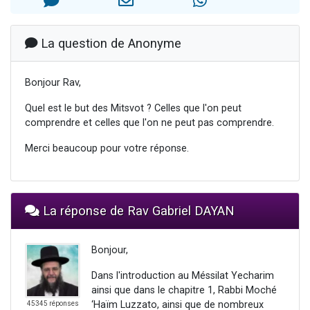
2 personnes viennent de nous rejoindre sur WhatsApp
13 personnes viennent de demander une bénédiction
La question de Anonyme
Il reste 49 places pour étudier en groupe sur Zoom
12 nouvelles musiques dans Torah-Box Music
Bonjour Rav,
2 personnes viennent de nous rejoindre sur WhatsApp
Quel est le but des Mitsvot ? Celles que l'on peut
comprendre et celles que l'on ne peut pas comprendre.
Merci beaucoup pour votre réponse.
La réponse de Rav Gabriel DAYAN
Bonjour,
Dans l'introduction au Méssilat Yecharim
ainsi que dans le chapitre 1, Rabbi Moché
‘Haïm Luzzato, ainsi que de nombreux
45345 réponses