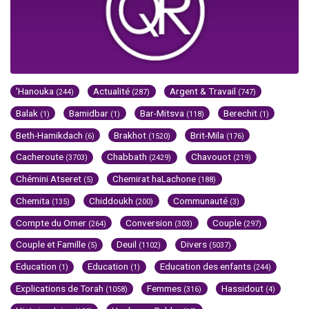
'Hanouka
Actualité
Argent & Travail
(244)
(287)
(747)
Balak
Bamidbar
Bar-Mitsva
Berechit
(1)
(1)
(118)
(1)
Beth-Hamikdach
Brakhot
Brit-Mila
(6)
(1520)
(176)
Cacheroute
Chabbath
Chavouot
(3703)
(2429)
(219)
Chémini Atseret
Chemirat haLachone
(5)
(188)
Chemita
Chiddoukh
Communauté
(135)
(200)
(3)
Compte du Omer
Conversion
Couple
(264)
(303)
(297)
Couple et Famille
Deuil
Divers
(5)
(1102)
(5037)
Education
Education
Education des enfants
(1)
(1)
(244)
Explications de Torah
Femmes
Hassidout
(1058)
(316)
(4)