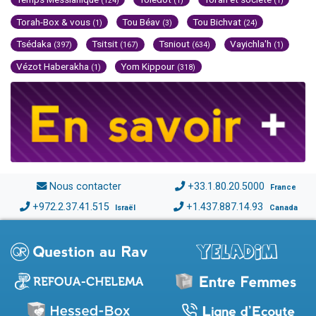
(124)
(1)
(1)
Torah-Box & vous
Tou Béav
Tou Bichvat
(1)
(3)
(24)
Tsédaka
Tsitsit
Tsniout
Vayichla'h
(397)
(167)
(634)
(1)
Vézot Haberakha
Yom Kippour
(1)
(318)
Nous contacter
+33.1.80.20.5000
France
+972.2.37.41.515
+1.437.887.14.93
Israël
Canada