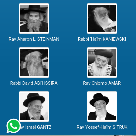
Rav Aharon L. STEINMAN
Rabbi 'Haïm KANIEWSKI
Rabbi David ABI'HSSIRA
Rav Chlomo AMAR
Rav Israël GANTZ
Rav Yossef-Haïm SITRUK