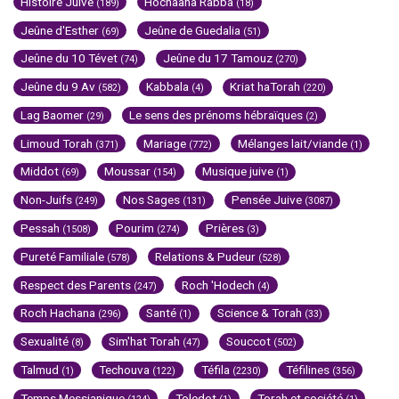
Histoire Juive
Hochaana Rabba
(189)
(18)
Jeûne d'Esther
Jeûne de Guedalia
(69)
(51)
Jeûne du 10 Tévet
Jeûne du 17 Tamouz
(74)
(270)
Jeûne du 9 Av
Kabbala
Kriat haTorah
(582)
(4)
(220)
Lag Baomer
Le sens des prénoms hébraïques
(29)
(2)
Limoud Torah
Mariage
Mélanges lait/viande
(371)
(772)
(1)
Middot
Moussar
Musique juive
(69)
(154)
(1)
Non-Juifs
Nos Sages
Pensée Juive
(249)
(131)
(3087)
Pessah
Pourim
Prières
(1508)
(274)
(3)
Pureté Familiale
Relations & Pudeur
(578)
(528)
Respect des Parents
Roch 'Hodech
(247)
(4)
Roch Hachana
Santé
Science & Torah
(296)
(1)
(33)
Sexualité
Sim'hat Torah
Souccot
(8)
(47)
(502)
Talmud
Techouva
Téfila
Téfilines
(1)
(122)
(2230)
(356)
Temps Messianique
Toledot
Torah et société