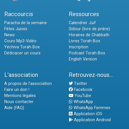
Raccourcis
Ressources
Paracha de la semaine
Calendrier Juif
Fêtes Juives
Sidour (livre de prière)
News
Horaires de Chabbath
Cours Mp3-Vidéo
Livres Torah-Box
Yéchiva Torah-Box
Inscription
Dédicacer un cours
Podcast Torah-Box
English Version
L'association
Retrouvez-nous...
A propos de l'association
Twitter
Faire un don !
Facebook
Mentions légales
YouTube
Nous contacter
WhatsApp
Aide (FAQ)
WhatsApp Femmes
Application iOS
Application Android