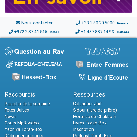
Nous contacter
+33.1.80.20.5000
France
+972.2.37.41.515
+1.437.887.14.93
Israël
Canada
Raccourcis
Ressources
Paracha de la semaine
Calendrier Juif
Fêtes Juives
Sidour (livre de prière)
News
Horaires de Chabbath
Cours Mp3-Vidéo
Livres Torah-Box
Yéchiva Torah-Box
Inscription
Dédicacer un cours
Podcast Torah-Box