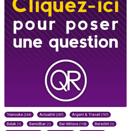
'Hanouka
Actualité
Argent & Travail
(244)
(287)
(747)
Balak
Bamidbar
Bar-Mitsva
Berechit
(1)
(1)
(118)
(1)