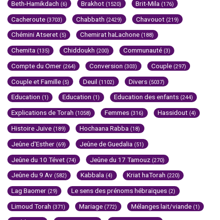
Beth-Hamikdach
Brakhot
Brit-Mila
(6)
(1520)
(176)
Cacheroute
Chabbath
Chavouot
(3703)
(2429)
(219)
Chémini Atseret
Chemirat haLachone
(5)
(188)
Chemita
Chiddoukh
Communauté
(135)
(200)
(3)
Compte du Omer
Conversion
Couple
(264)
(303)
(297)
Couple et Famille
Deuil
Divers
(5)
(1102)
(5037)
Education
Education
Education des enfants
(1)
(1)
(244)
Explications de Torah
Femmes
Hassidout
(1058)
(316)
(4)
Histoire Juive
Hochaana Rabba
(189)
(18)
Jeûne d'Esther
Jeûne de Guedalia
(69)
(51)
Jeûne du 10 Tévet
Jeûne du 17 Tamouz
(74)
(270)
Jeûne du 9 Av
Kabbala
Kriat haTorah
(582)
(4)
(220)
Lag Baomer
Le sens des prénoms hébraïques
(29)
(2)
Limoud Torah
Mariage
Mélanges lait/viande
(371)
(772)
(1)