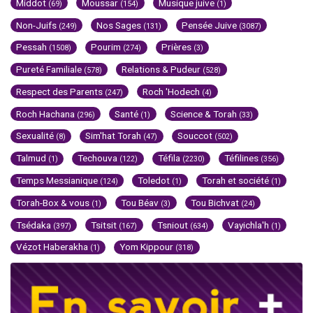
Middot
Moussar
Musique juive
(69)
(154)
(1)
Non-Juifs
Nos Sages
Pensée Juive
(249)
(131)
(3087)
Pessah
Pourim
Prières
(1508)
(274)
(3)
Pureté Familiale
Relations & Pudeur
(578)
(528)
Respect des Parents
Roch 'Hodech
(247)
(4)
Roch Hachana
Santé
Science & Torah
(296)
(1)
(33)
Sexualité
Sim'hat Torah
Souccot
(8)
(47)
(502)
Talmud
Techouva
Téfila
Téfilines
(1)
(122)
(2230)
(356)
Temps Messianique
Toledot
Torah et société
(124)
(1)
(1)
Torah-Box & vous
Tou Béav
Tou Bichvat
(1)
(3)
(24)
Tsédaka
Tsitsit
Tsniout
Vayichla'h
(397)
(167)
(634)
(1)
Vézot Haberakha
Yom Kippour
(1)
(318)